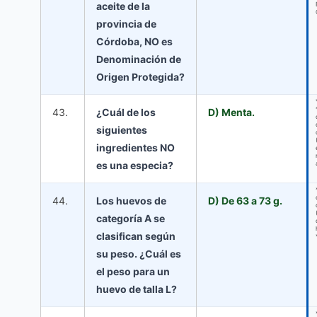
aceite de la
provincia de
Córdoba, NO es
Denominación de
Origen Protegida?
43.
¿Cuál de los
D) Menta.
siguientes
ingredientes NO
es una especia?
44.
Los huevos de
D) De 63 a 73 g.
categoría A se
clasifican según
su peso. ¿Cuál es
el peso para un
huevo de talla L?