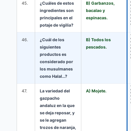
45.
¿Cuáles de estos
B) Garbanzos,
ingredientes son
bacalao y
principales en el
espinacas.
potaje de vigilia?
46.
¿Cuál de los
B) Todos los
siguientes
pescados.
productos es
considerado por
los musulmanes
como Halal…?
47.
La variedad del
A) Mojete.
gazpacho
andaluz en la que
se deja reposar, y
se le agregan
trozos de naranja,