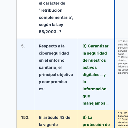
el carácter de
“retribución
complementaria”,
según la Ley
55/2003…?
**T. 10:*
de la in
5.
Respecto a la
B) Garantizar
comunica
Servicio
ciberseguridad
la seguridad
Salud…
**_Cibers
en el entorno
de nuestros
objetivo 
proteger 
sanitario, el
activos
informac
los usuar
ciberam
principal objetivo
digitales… y
y compromiso
la
es:
información
que
manejamos…
**T. 1:*
Español
152.
El artículo 43 de
B) La
**_Estud
derecho 
la vigente
protección de
de la sal