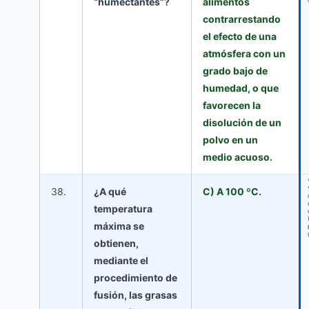
“humectantes”?
alimentos
contrarrestando
el efecto de una
atmósfera con un
grado bajo de
humedad, o que
favorecen la
disolución de un
polvo en un
medio acuoso.
38.
¿A qué
C) A 100 ºC.
temperatura
máxima se
obtienen,
mediante el
procedimiento de
fusión, las grasas