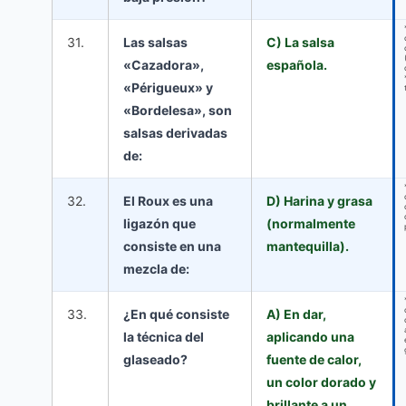
31.
Las salsas
C) La salsa
«Cazadora»,
española.
«Périgueux» y
«Bordelesa», son
salsas derivadas
de:
32.
El Roux es una
D) Harina y grasa
ligazón que
(normalmente
consiste en una
mantequilla).
mezcla de:
33.
¿En qué consiste
A) En dar,
la técnica del
aplicando una
glaseado?
fuente de calor,
un color dorado y
brillante a un