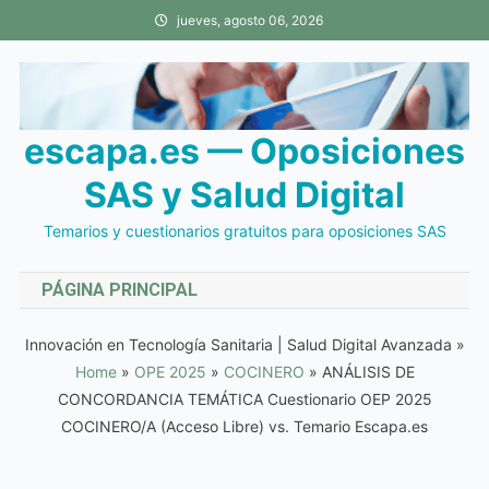
Saltar
jueves, agosto 06, 2026
al
contenido
escapa.es — Oposiciones
SAS y Salud Digital
Temarios y cuestionarios gratuitos para oposiciones SAS
PÁGINA PRINCIPAL
Innovación en Tecnología Sanitaria | Salud Digital Avanzada
»
Home
»
OPE 2025
»
COCINERO
»
ANÁLISIS DE
CONCORDANCIA TEMÁTICA Cuestionario OEP 2025
COCINERO/A (Acceso Libre) vs. Temario Escapa.es