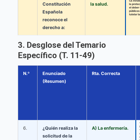
CE estab
Constitución
la salud.
la protec
el deber
Española
públicos
tutelar l
reconoce el
derecho a:
3. Desglose del Temario
Específico (T. 11-49)
N.º
Enunciado
Rta. Correcta
(Resumen)
6.
¿Quién realiza la
A) La enfermería.
solicitud de la