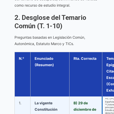
como recurso de estudio integral.
2. Desglose del Temario
Común (T. 1-10)
Preguntas basadas en Legislación Común,
Autonómica, Estatuto Marco y TICs.
N.º
Enunciado
Rta. Correcta
Tem
(Resumen)
Epíg
Cita
Esc
(Co
Exh
**T. 1:**
Española
1.
La vigente
B) 29 de
**_Valor
principio
Constitución
diciembre de
Estudio p
derechos