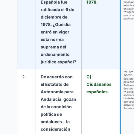
Española fue
1978.
fundame
estudia 
ratificada el 6 de
entrada e
**_vigenc
que ocur
diciembre de
publicac
1978. ¿Qué día
entró en vigor
esta norma
suprema del
ordenamiento
jurídico español?
**T. 2:*
2/2007… 
2.
De acuerdo con
C)
Estatuto
para And
el Estatuto de
Ciudadanos
Preliminar
Estatuto
Autonomía para
españoles.
**_condic
andaluce
Andalucía, gozan
ciudada
con vec
administ
de la condición
Andalucí
política de
andaluces… la
consideración