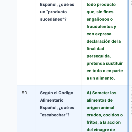
Español, ¿qué es
todo producto
un “producto
que, sin fines
sucedáneo”?
engañosos o
fraudulentos y
con expresa
declaración de la
finalidad
perseguida,
pretenda sustituir
en todo o en parte
a un alimento.
50.
Según el Código
A) Someter los
Alimentario
alimentos de
Español, ¿qué es
origen animal
“escabechar”?
crudos, cocidos o
fritos, a la acción
del vinagre de