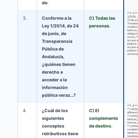
de:
**T. 5:*
3/2018… 
3.
Conforme a la
C) Todas las
24 de jun
Transpar
Ley 1/2014, de 24
personas.
Andalucí
básicos;
de junio, de
obligacio
activa; 
Transparencia
acceso a
pública_*
acceso a
Pública de
pública 
universal
Andalucía,
¿quiénes tienen
derecho a
acceder a la
información
pública veraz…?
**T. 8:*
**_retrib
4.
¿Cuál de los
C) El
diferenc
**_retri
siguientes
complemento
básicas_
trienios,
conceptos
de destino.
**_retri
complem
retributivos tiene
(destino,
rendimie