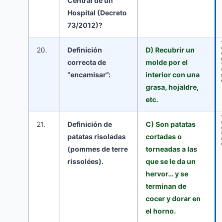
Central de un
Hospital (Decreto
73/2012)?
20.
Definición
D) Recubrir un
correcta de
molde por el
“encamisar”:
interior con una
grasa, hojaldre,
etc.
21.
Definición de
C) Son patatas
patatas risoladas
cortadas o
(pommes de terre
torneadas a las
rissolées).
que se le da un
hervor… y se
terminan de
cocer y dorar en
el horno.