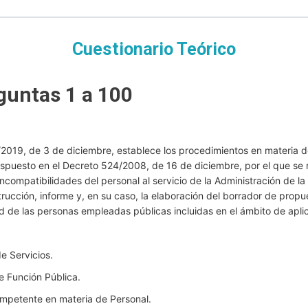
/
ACCESO
LIBRE
Cuestionario Teórico
SERVICIO
ANDALUZ
DE
guntas 1 a 100
SALUD
1/2019, de 3 de diciembre, establece los procedimientos en materia 
spuesto en el Decreto 524/2008, de 16 de diciembre, por el que se 
ncompatibilidades del personal al servicio de la Administración de la
trucción, informe y, en su caso, la elaboración del borrador de propu
 de las personas empleadas públicas incluidas en el ámbito de aplic
e Servicios.
e Función Pública.
ompetente en materia de Personal.