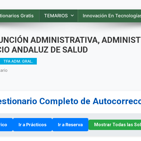
ionarios Gratis
TEMARIOS
Innovación En Tecnologías
UNCIÓN ADMINISTRATIVA, ADMINIST
CIO ANDALUZ DE SALUD
TFA ADM. GRAL.
En
ario
EXAMEN
DE
TÉCNICO/A
DE
stionario Completo de Autocorrec
FUNCIÓN
ADMINISTRATIVA,
ADMINISTRACIÓN
GENERAL
rico
Ir a Prácticos
Ir a Reserva
Mostrar Todas las So
/
OEP
2025