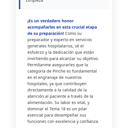
Limpieza
Utilidades.
Productos
De
Limpieza:
¡Es un verdadero honor
Clases
acompañarles en esta crucial etapa
Y
de su preparación!
Como su
Tipos;
preparador y experto en servicios
Modos
generales hospitalarios, sé el
De
esfuerzo y la dedicación que están
Empleo;
invirtiendo para alcanzar su objetivo.
Condiciones
Permítanme asegurarles que la
De
Uso.
categoría de Pinche es fundamental
Limpieza
en el engranaje de nuestros
De
hospitales, ya que contribuyen
Locales.
directamente a la calidad de la
Características
atención al paciente a través de la
Y
alimentación. Su labor es vital, y
Usos.
dominar el Tema 18 es un pilar
Sistemas
esencial para desempeñar sus
De
funciones con excelencia y confianza.
Limpieza.