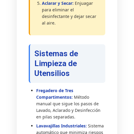
Aclarar y Secar:
Enjuagar
para eliminar el
desinfectante y dejar secar
al aire.
Sistemas de
Limpieza de
Utensilios
Fregadero de Tres
Compartimentos:
Método
manual que sigue los pasos de
Lavado, Aclarado y Desinfección
en pilas separadas.
Lavavajillas Industriales:
Sistema
automático que minimiza riesgos