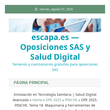
Saltar
viernes, agosto 07, 2026
al
contenido
escapa.es —
Oposiciones SAS y
Salud Digital
Temarios y cuestionarios gratuitos para oposiciones
SAS
PÁGINA PRINCIPAL
Innovación en Tecnología Sanitaria | Salud Digital
Avanzada
»
Home
»
OPE 2025
»
PINCHE
»
OPE 2025.
PINCHE. Tema 18. Maquinaria y herramientas de