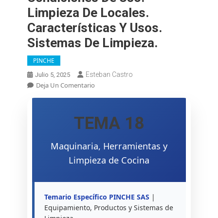
Limpieza De Locales.
Características Y Usos.
Sistemas De Limpieza.
PINCHE
Esteban Castro
Julio 5, 2025
En
Deja Un Comentario
OPE
2025.
PINCHE.
TEMA 18
Tema
18.
Maquinaria
Maquinaria, Herramientas y
Y
Limpieza de Cocina
Herramientas
De
Cocina:
Concepto,
Temario Específico PINCHE SAS
|
Clases
Equipamiento, Productos y Sistemas de
Y