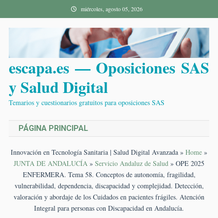
Saltar
miércoles, agosto 05, 2026
al
contenido
escapa.es — Oposiciones SAS
y Salud Digital
Temarios y cuestionarios gratuitos para oposiciones SAS
PÁGINA PRINCIPAL
Innovación en Tecnología Sanitaria | Salud Digital Avanzada
»
Home
»
JUNTA DE ANDALUCÍA
»
Servicio Andaluz de Salud
»
OPE 2025
ENFERMERA. Tema 58. Conceptos de autonomía, fragilidad,
vulnerabilidad, dependencia, discapacidad y complejidad. Detección,
valoración y abordaje de los Cuidados en pacientes frágiles. Atención
Integral para personas con Discapacidad en Andalucía.