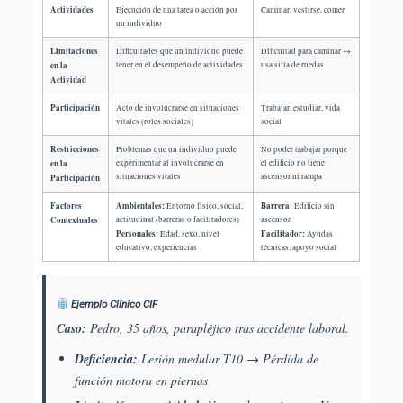
Actividades
Ejecución de una tarea o acción por
Caminar, vestirse, comer
un individuo
Limitaciones
Dificultades que un individuo puede
Dificultad para caminar →
en la
tener en el desempeño de actividades
usa silla de ruedas
Actividad
Participación
Acto de involucrarse en situaciones
Trabajar, estudiar, vida
vitales (roles sociales)
social
Restricciones
Problemas que un individuo puede
No poder trabajar porque
en la
experimentar al involucrarse en
el edificio no tiene
situaciones vitales
ascensor ni rampa
Participación
Factores
Ambientales:
Barrera:
Entorno físico, social,
Edificio sin
Contextuales
actitudinal (barreras o facilitadores)
ascensor
Personales:
Facilitador:
Edad, sexo, nivel
Ayudas
educativo, experiencias
técnicas, apoyo social
Ejemplo Clínico CIF
Caso:
Pedro, 35 años, parapléjico tras accidente laboral.
Deficiencia:
Lesión medular T10 → Pérdida de
función motora en piernas