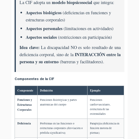
modelo biopsicosocial
La CIF adopta un
que integra:
Aspectos biológicos
(deficiencias en funciones y
estructuras corporales)
Aspectos personales
(limitaciones en actividades)
Aspectos sociales
(restricciones en participación)
Idea clave:
La discapacidad NO es solo resultado de una
INTERACCIÓN entre la
deficiencia corporal, sino de la
persona y su entorno
(barreras y facilitadores).
Componentes de la CIF
Componente
Definición
Ejemplo
Funciones y
Funciones fisiológicas y partes
Funciones
Estructuras
anatómicas del cuerpo
cardiovasculares,
estructura de las
Corporales
extremidades
Deficiencia
Problemas en las funciones o
Paraplejia (deficiencia en
estructuras corporales (desviación o
función motora de
pérdida significativa)
piernas)