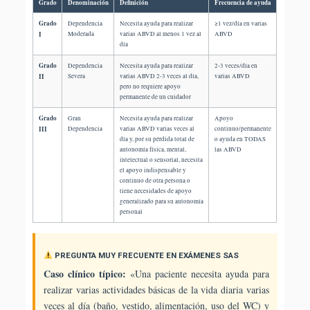
Grado
Denominación
Definición
Frecuencia de ayuda
Grado
Dependencia
Necesita ayuda para realizar
≥1 vez/día en varias
I
Moderada
varias ABVD al menos 1 vez al
ABVD
día
Grado
Dependencia
Necesita ayuda para realizar
2-3 veces/día en
II
Severa
varias ABVD 2-3 veces al día,
varias ABVD
pero no requiere apoyo
permanente de un cuidador
Grado
Gran
Necesita ayuda para realizar
Apoyo
III
Dependencia
varias ABVD varias veces al
continuo/permanente
día y, por su pérdida total de
o ayuda en TODAS
autonomía física, mental,
las ABVD
intelectual o sensorial, necesita
el apoyo indispensable y
continuo de otra persona o
tiene necesidades de apoyo
generalizado para su autonomía
personal
PREGUNTA MUY FRECUENTE EN EXÁMENES SAS
Caso clínico típico:
«Una paciente necesita ayuda para
realizar varias actividades básicas de la vida diaria varias
veces al día (baño, vestido, alimentación, uso del WC) y