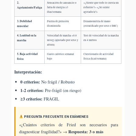
2.
Sensación de cansancio o
«¿Siente que todo le cuesta un
Agotamiento/Fatiga
falta de energía ≥3
esfuerzo?» «¿Se siente
días/semana
agotado/a?»
3. Debilidad
Fuerza de prensión
Dinamometría de mano
muscular
disminuida
(estratificado por sexo e IMC)
4. Lentitud en la
Velocidad de marcha <0.8
Test de velocidad de la marcha
marcha
m/seg (ajustado por sexo y
en 4 metros
altura)
5. Baja actividad
Gasto calórico semanal
Cuestionario de actividad
física
bajo
física (kcal/semana)
Interpretación:
0 criterios:
No frágil / Robusto
1-2 criterios:
Pre-frágil (en riesgo)
≥3 criterios:
FRÁGIL
PREGUNTA FRECUENTE EN EXÁMENES
«¿Cuántos criterios de Fried son necesarios para
Respuesta: 3 o más
diagnosticar fragilidad?» →