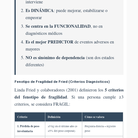
interviene
Es DINÁMICA
: puede mejorar, estabilizarse o
empeorar
Se centra en la FUNCIONALIDAD
, no en
diagnósticos médicos
Es el mejor PREDICTOR
de eventos adversos en
mayores
NO es sinónimo de dependencia
(son dos estados
diferentes)
Fenotipo de Fragilidad de Fried (Criterios Diagnósticos)
5 criterios
Linda Fried y colaboradores (2001) definieron los
del fenotipo de fragilidad
. Si una persona cumple ≥3
criterios, se considera FRÁGIL:
Criterio
Definición
Cómo se valora
1. Pérdida de peso
≥5 kg en el último año (o
Pregunta directa + registro
involuntaria
≥5% del peso corporal)
peso