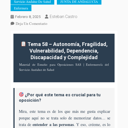
Servicio Andaluz De Salud
JUNTA DE ANDALUCÍA
Enfermera
Esteban Castro
Febrero 8, 2025
En
Deja Un Comentario
OPE
2025
ENFERMERA.
Tema 58 – Autonomía, Fragilidad,
Tema
Vulnerabilidad, Dependencia,
58.
Discapacidad y Complejidad
Conceptos
Material de Estudio para Oposiciones SAS | Enfermero/a del
De
Servicio Andaluz de Salud
Autonomía,
Fragilidad,
Vulnerabilidad,
Dependencia,
¿Por qué este tema es crucial para tu
Discapacidad
oposición?
Y
Mira, este tema es de los que más me gusta explicar
Complejidad.
Detección,
porque aquí no se trata solo de memorizar datos… se
Valoración
entender a las personas
trata de
. Y eso, créeme, es lo