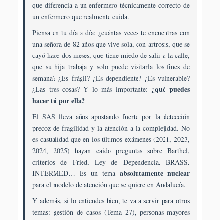
Y
que diferencia a un enfermero técnicamente correcto de
Abordaje
un enfermero que realmente cuida.
De
Piensa en tu día a día: ¿cuántas veces te encuentras con
Los
una señora de 82 años que vive sola, con artrosis, que se
Cuidados
cayó hace dos meses, que tiene miedo de salir a la calle,
En
que su hija trabaja y solo puede visitarla los fines de
Pacientes
semana? ¿Es frágil? ¿Es dependiente? ¿Es vulnerable?
Frágiles.
¿qué puedes
¿Las tres cosas? Y lo más importante:
Atención
hacer tú por ella?
Integral
Para
El SAS lleva años apostando fuerte por la detección
Personas
precoz de fragilidad y la atención a la complejidad. No
Con
es casualidad que en los últimos exámenes (2021, 2023,
Discapacidad
2024, 2025) hayan caído preguntas sobre Barthel,
En
criterios de Fried, Ley de Dependencia, BRASS,
Andalucía.
absolutamente nuclear
INTERMED… Es un tema
para el modelo de atención que se quiere en Andalucía.
Y además, si lo entiendes bien, te va a servir para otros
temas: gestión de casos (Tema 27), personas mayores