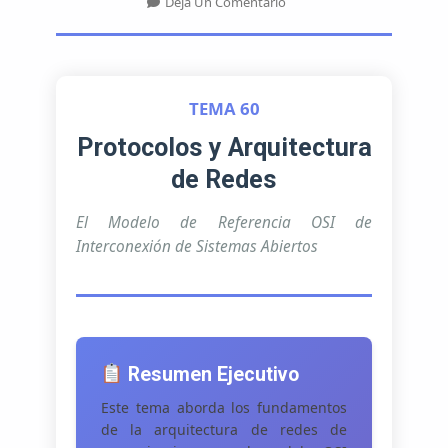
En
Deja Un Comentario
OPE
2025
TFA
INF.
Tema
TEMA 60
60.
Protocolos
Protocolos y Arquitectura
Y
de Redes
Arquitectura.
El
El Modelo de Referencia OSI de
Modelo
De
Interconexión de Sistemas Abiertos
Referencia
De
Interconexión
De
Sistemas
Abiertos
Resumen Ejecutivo
(OSI).
Este tema aborda los fundamentos
de la arquitectura de redes de