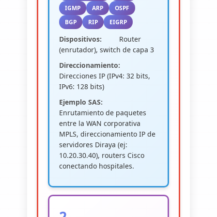
IGMP
ARP
OSPF
BGP
RIP
EIGRP
Dispositivos:
Router
(enrutador), switch de capa 3
Direccionamiento:
Direcciones IP (IPv4: 32 bits,
IPv6: 128 bits)
Ejemplo SAS:
Enrutamiento de paquetes
entre la WAN corporativa
MPLS, direccionamiento IP de
servidores Diraya (ej:
10.20.30.40), routers Cisco
conectando hospitales.
2