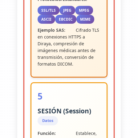
SSL/TLS
JPEG
MPEG
ASCII
EBCDIC
MIME
Ejemplo SAS:
Cifrado TLS
en conexiones HTTPS a
Diraya, compresión de
imágenes médicas antes de
transmisión, conversión de
formatos DICOM.
5
SESIÓN (Session)
Datos
Función:
Establece,