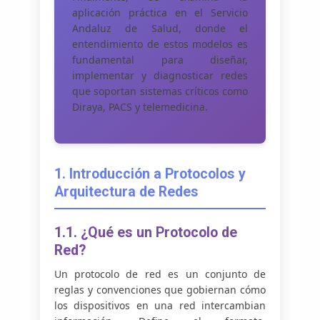
aplicación práctica en el Servicio
Andaluz de Salud, donde el
entendimiento de estos modelos es
fundamental para diseñar,
implementar y diagnosticar redes
que soportan sistemas críticos como
Diraya, PACS y telemedicina.
1. Introducción a Protocolos y
Arquitectura de Redes
1.1. ¿Qué es un Protocolo de
Red?
Un protocolo de red es un conjunto de
reglas y convenciones que gobiernan cómo
los dispositivos en una red intercambian