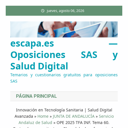
Saltar
jueves, agosto 06, 2026
al
contenido
escapa.es —
Oposiciones SAS y
Salud Digital
Temarios y cuestionarios gratuitos para oposiciones
SAS
PÁGINA PRINCIPAL
Innovación en Tecnología Sanitaria | Salud Digital
Avanzada
»
Home
»
JUNTA DE ANDALUCÍA
»
Servicio
Andaluz de Salud
»
OPE 2025 TFA INF. Tema 60.