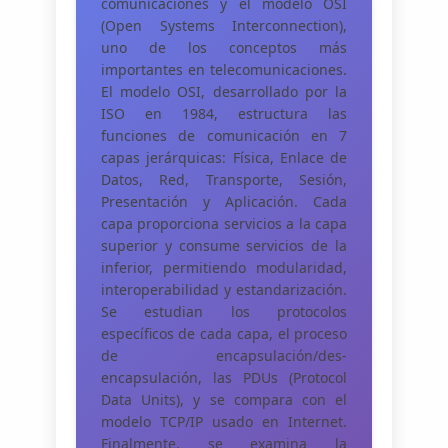
comunicaciones y el modelo OSI
(Open Systems Interconnection),
uno de los conceptos más
importantes en telecomunicaciones.
El modelo OSI, desarrollado por la
ISO en 1984, estructura las
funciones de comunicación en 7
capas jerárquicas: Física, Enlace de
Datos, Red, Transporte, Sesión,
Presentación y Aplicación. Cada
capa proporciona servicios a la capa
superior y consume servicios de la
inferior, permitiendo modularidad,
interoperabilidad y estandarización.
Se estudian los protocolos
específicos de cada capa, el proceso
de encapsulación/des-
encapsulación, las PDUs (Protocol
Data Units), y se compara con el
modelo TCP/IP usado en Internet.
Finalmente, se examina la