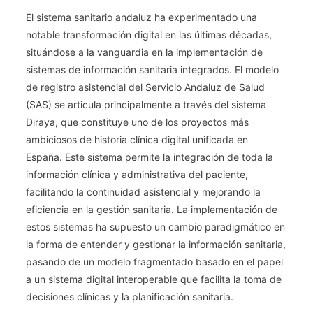
Asistenciales.
El sistema sanitario andaluz ha experimentado una
La
notable transformación digital en las últimas décadas,
Historia
situándose a la vanguardia en la implementación de
Clínica:
sistemas de información sanitaria integrados. El modelo
Estructura
de registro asistencial del Servicio Andaluz de Salud
Y
(SAS) se articula principalmente a través del sistema
Confección.
Diraya, que constituye uno de los proyectos más
La
ambiciosos de historia clínica digital unificada en
Conservación
De
España. Este sistema permite la integración de toda la
La
información clínica y administrativa del paciente,
Documentación.
facilitando la continuidad asistencial y mejorando la
Los
eficiencia en la gestión sanitaria. La implementación de
Archivos
estos sistemas ha supuesto un cambio paradigmático en
De
la forma de entender y gestionar la información sanitaria,
Historias.
pasando de un modelo fragmentado basado en el papel
Legislación,
a un sistema digital interoperable que facilita la toma de
Problemas
decisiones clínicas y la planificación sanitaria.
Éticos