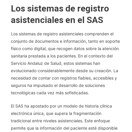
Y
Los sistemas de registro
Jurídicos
En
asistenciales en el SAS
La
Elaboración
Los sistemas de registro asistenciales comprenden el
Y
conjunto de documentos e información, tanto en soporte
Manejo
físico como digital, que recogen datos sobre la atención
De
La
sanitaria prestada a los pacientes. En el contexto del
Historia
Servicio Andaluz de Salud, estos sistemas han
Clínica
evolucionado considerablemente desde su creación. La
Y
necesidad de contar con registros fiables, accesibles y
De
seguros ha impulsado el desarrollo de soluciones
Los
tecnológicas cada vez más sofisticadas.
Elementos
Derivados
El SAS ha apostado por un modelo de historia clínica
De
electrónica única, que supera la fragmentación
Ella.
tradicional entre niveles asistenciales. Este enfoque
El
permite que la información del paciente esté disponible
Conjunto