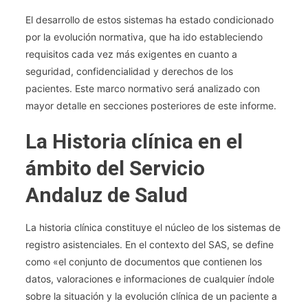
Sanitaria.
El desarrollo de estos sistemas ha estado condicionado
Bases
De
por la evolución normativa, que ha ido estableciendo
Datos
requisitos cada vez más exigentes en cuanto a
De
seguridad, confidencialidad y derechos de los
Usuarios
pacientes. Este marco normativo será analizado con
(BDU).
mayor detalle en secciones posteriores de este informe.
Sistema
De
La Historia clínica en el
Información
ámbito del Servicio
De
Lista
Andaluz de Salud
De
Espera
(AGD).
La historia clínica constituye el núcleo de los sistemas de
Sistema
registro asistenciales. En el contexto del SAS, se define
De
como «el conjunto de documentos que contienen los
Información
datos, valoraciones e informaciones de cualquier índole
De
sobre la situación y la evolución clínica de un paciente a
Demora