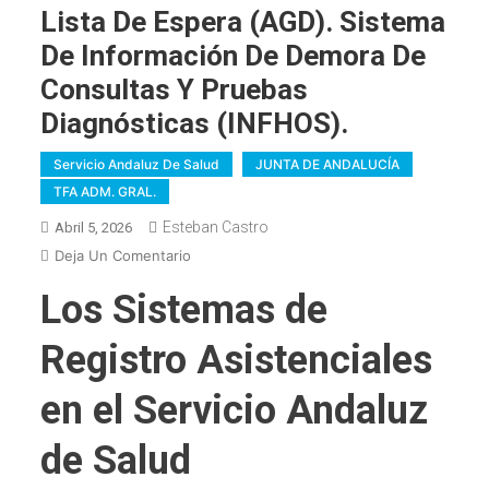
Lista De Espera (AGD). Sistema
De Información De Demora De
Consultas Y Pruebas
Diagnósticas (INFHOS).
Servicio Andaluz De Salud
JUNTA DE ANDALUCÍA
TFA ADM. GRAL.
Esteban Castro
Abril 5, 2026
En
Deja Un Comentario
TFA
Los Sistemas de
ADM
GRAL.
Registro Asistenciales
Tema
101.
en el Servicio Andaluz
Los
Sistemas
de Salud
De
Registro