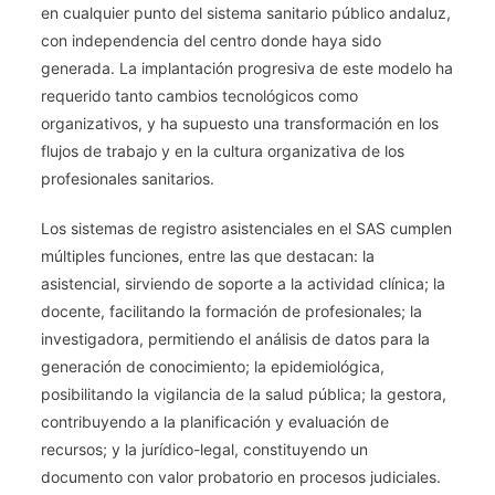
en cualquier punto del sistema sanitario público andaluz,
Mínimo
con independencia del centro donde haya sido
Básico
generada. La implantación progresiva de este modelo ha
De
Datos
requerido tanto cambios tecnológicos como
De
organizativos, y ha supuesto una transformación en los
Andalucía
flujos de trabajo y en la cultura organizativa de los
(CMBDA).
profesionales sanitarios.
Estructura
General
Los sistemas de registro asistenciales en el SAS cumplen
De
múltiples funciones, entre las que destacan: la
La
asistencial, sirviendo de soporte a la actividad clínica; la
Historia
docente, facilitando la formación de profesionales; la
Digital
investigadora, permitiendo el análisis de datos para la
De
generación de conocimiento; la epidemiológica,
Salud
posibilitando la vigilancia de la salud pública; la gestora,
Del
contribuyendo a la planificación y evaluación de
Ciudadano
recursos; y la jurídico-legal, constituyendo un
(DIRAYA):
Tarjeta
documento con valor probatorio en procesos judiciales.