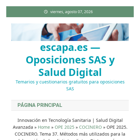
Saltar
viernes, agosto 07, 2026
al
contenido
escapa.es —
Oposiciones SAS y
Salud Digital
Temarios y cuestionarios gratuitos para oposiciones
SAS
PÁGINA PRINCIPAL
Innovación en Tecnología Sanitaria | Salud Digital
Avanzada
»
Home
»
OPE 2025
»
COCINERO
»
OPE 2025.
COCINERO. Tema 37. Métodos más utilizados para la