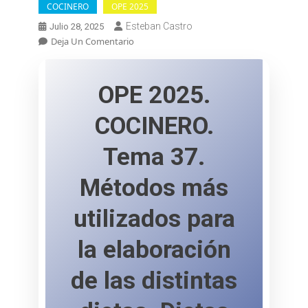
COCINERO
OPE 2025
Esteban Castro
Julio 28, 2025
En
Deja Un Comentario
OPE
2025.
COCINERO.
OPE 2025.
Tema
37.
COCINERO.
Métodos
Más
Tema 37.
Utilizados
Para
La
Métodos más
Elaboración
De
utilizados para
Las
Distintas
la elaboración
Dietas.
Dietas
de las distintas
Según
Su
Consistencia: