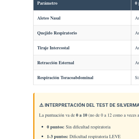
Parámetro
0
Aleteo Nasal
Au
Quejido Respiratorio
Au
Tiraje Intercostal
Au
Retracción Esternal
Au
Respiración Toracoabdominal
Si
⚠️ INTERPRETACIÓN DEL TEST DE SILVERM
0 a 10
La puntuación va de
(no de 0 a 12 como a veces a
0 puntos:
Sin dificultad respiratoria
1-3 puntos:
Dificultad respiratoria LEVE