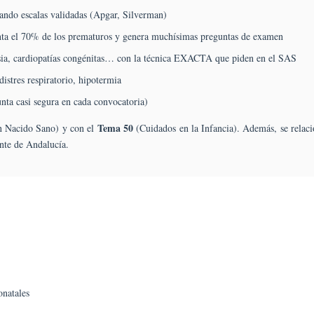
ando escalas validadas (Apgar, Silverman)
Procedimientos
Y
enta el 70% de los prematuros y genera muchísimas preguntas de examen
Técnicas
sia, cardiopatías congénitas… con la técnica EXACTA que piden en el SAS
De
Enfermería.
distres respiratorio, hipotermia
Identificación
unta casi segura en cada convocatoria)
De
Problemas
Tema 50
 Nacido Sano) y con el
(Cuidados en la Infancia). Además, se relacio
Más
ente de Andalucía.
Prevalentes
Del
Niño
Y
De
La
Familia.
Derechos
Del
Recién
onatales
Nacido