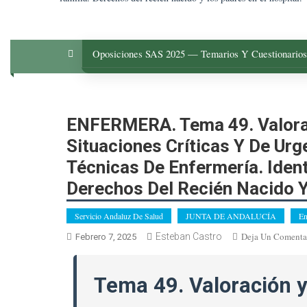
Oposiciones SAS 2025 — Temarios Y Cuestionarios
ENFERMERA. Tema 49. Valorac
Situaciones Críticas Y De Ur
Técnicas De Enfermería. Iden
Derechos Del Recién Nacido Y
Servicio Andaluz De Salud
JUNTA DE ANDALUCÍA
En
Deja Un Comenta
Esteban Castro
Febrero 7, 2025
Tema 49. Valoración 