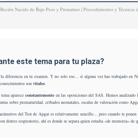
Y
Cuidados
| Recién Nacido de Bajo Peso y Prematuro | Procedimientos y Técnicas 
En
El
Recién
Nacido
Enfermo.
Atención
En
ante este tema para tu plaza?
Situaciones
Críticas
 la diferencia en tu examen. Y no solo eso… si alguna vez has trabajado en N
Y
vitales
s conocimientos son
De
.
Urgencias.
constantemente
te tema aparece
en las oposiciones del SAS. Hemos analizado 
Recién
untas sobre prematuridad, cribados neonatales, escalas de valoración como Apga
Nacido
De
parámetros del Test de Apgar es relativamente sencillo… pero cuando te ponen 
Bajo
n distres respiratorio, ahí es donde se separa quien estudia «de memoria» de 
Peso
Y
Prematuro.