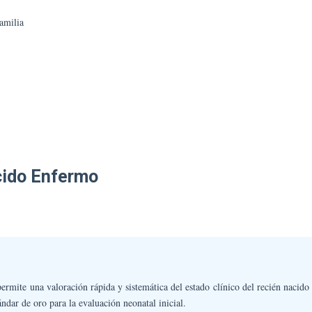
Y
amilia
Los
Padres
En
El
Hospital.
cido Enfermo
ermite una valoración rápida y sistemática del estado clínico del recién nacid
ndar de oro para la evaluación neonatal inicial.