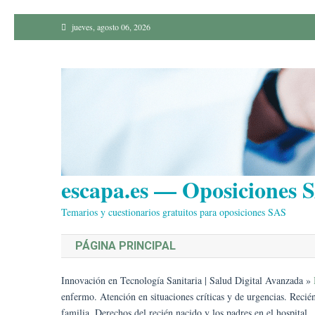
Saltar
jueves, agosto 06, 2026
al
contenido
escapa.es — Oposiciones S
Temarios y cuestionarios gratuitos para oposiciones SAS
PÁGINA PRINCIPAL
Innovación en Tecnología Sanitaria | Salud Digital Avanzada
»
enfermo. Atención en situaciones críticas y de urgencias. Recié
familia. Derechos del recién nacido y los padres en el hospital.