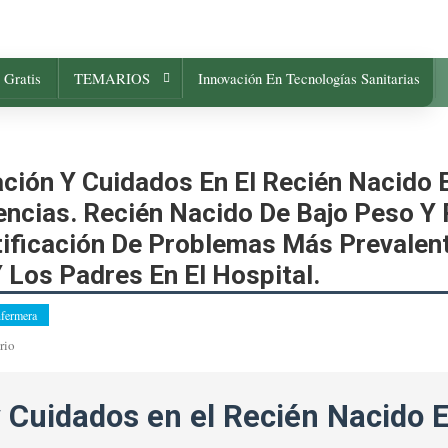
 Gratis
TEMARIOS
Innovación En Tecnologías Sanitarias
ión Y Cuidados En El Recién Nacido 
gencias. Recién Nacido De Bajo Peso Y
tificación De Problemas Más Prevalent
 Los Padres En El Hospital.
fermera
En
rio
ENFERMERA.
Tema
y Cuidados en el Recién Nacido 
49.
Valoración