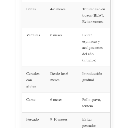
Frutas
4-6 meses
Trituradas o en
trozos (BLW).
Evitar zumos.
Verduras
6 meses
Evitar
espinacas y
acelgas antes
del año
(nitratos)
Cereales
Desde los 6
Introducción
con
meses
gradual
gluten
Carne
6 meses
Pollo, pavo,
ternera
Pescado
9-10 meses
Evitar
pescados