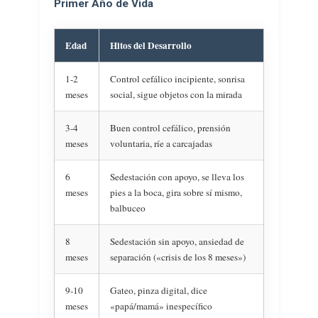
Primer Año de Vida
Edad
Hitos del Desarrollo
1-2
Control cefálico incipiente, sonrisa
meses
social, sigue objetos con la mirada
3-4
Buen control cefálico, prensión
meses
voluntaria, ríe a carcajadas
6
Sedestación con apoyo, se lleva los
meses
pies a la boca, gira sobre sí mismo,
balbuceo
8
Sedestación sin apoyo, ansiedad de
meses
separación («crisis de los 8 meses»)
9-10
Gateo, pinza digital, dice
meses
«papá/mamá» inespecífico