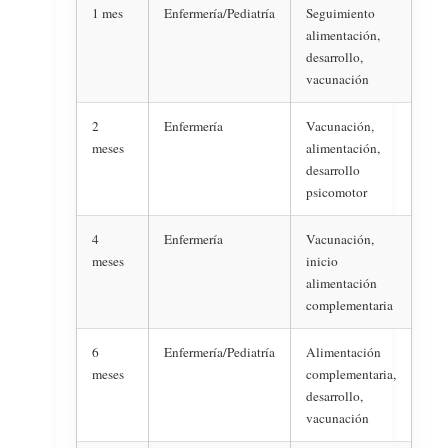
1 mes
Enfermería/Pediatría
Seguimiento
alimentación,
desarrollo,
vacunación
2
Enfermería
Vacunación,
meses
alimentación,
desarrollo
psicomotor
4
Enfermería
Vacunación,
meses
inicio
alimentación
complementaria
6
Enfermería/Pediatría
Alimentación
meses
complementaria,
desarrollo,
vacunación