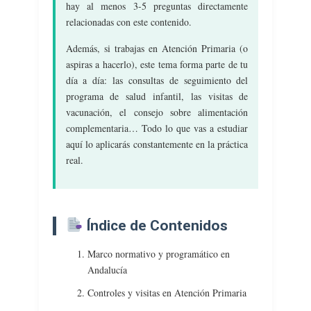
Los
hay al menos 3-5 preguntas directamente
Problemas
relacionadas con este contenido.
De
Salud
Además, si trabajas en Atención Primaria (o
Más
aspiras a hacerlo), este tema forma parte de tu
Frecuentes
día a día: las consultas de seguimiento del
En
programa de salud infantil, las visitas de
La
vacunación, el consejo sobre alimentación
Edad
complementaria… Todo lo que vas a estudiar
Infantil.
aquí lo aplicarás constantemente en la práctica
Detección
real.
Y
Protocolo
De
Malos
Índice de Contenidos
Tratos.
El
Marco normativo y programático en
Papel
Andalucía
De
La
Controles y visitas en Atención Primaria
Familia