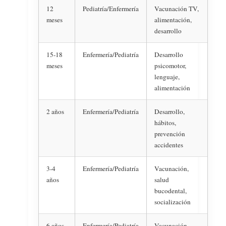
12
Pediatría/Enfermería
Vacunación TV,
meses
alimentación,
desarrollo
15-18
Enfermería/Pediatría
Desarrollo
meses
psicomotor,
lenguaje,
alimentación
2 años
Enfermería/Pediatría
Desarrollo,
hábitos,
prevención
accidentes
3-4
Enfermería/Pediatría
Vacunación,
años
salud
bucodental,
socialización
6 años
Enfermería/Pediatría
Vacunación