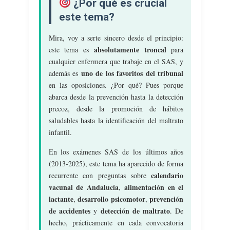
¿Por qué es crucial
Desarrollo
este tema?
Y
Crecimiento.
Mira, voy a serte sincero desde el principio:
Alimentación
absolutamente troncal
este tema es
para
Y
cualquier enfermera que trabaje en el SAS, y
Nutrición.
uno de los favoritos del tribunal
además es
Dieta
Equilibrada.
en las oposiciones. ¿Por qué? Pues porque
Higiene.
abarca desde la prevención hasta la detección
Salud
precoz, desde la promoción de hábitos
Bucodental.
saludables hasta la identificación del maltrato
Prevención
infantil.
De
En los exámenes SAS de los últimos años
Accidentes.
(2013-2025), este tema ha aparecido de forma
Valoración
Y
calendario
recurrente con preguntas sobre
Cuidados
vacunal de Andalucía
alimentación en el
,
Del/la
lactante
desarrollo psicomotor
prevención
,
,
Enfermero/a
de accidentes
detección de maltrato
y
. De
En
hecho, prácticamente en cada convocatoria