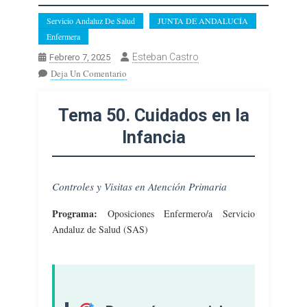
Servicio Andaluz De Salud
JUNTA DE ANDALUCÍA
Enfermera
Esteban Castro
Febrero 7, 2025
En
Deja Un Comentario
ENFERMERA.
Tema
Tema 50. Cuidados en la
50.
Cuidados
Infancia
En
La
Infancia:
Controles y Visitas en Atención Primaria
Controles
Y
Programa:
Oposiciones Enfermero/a Servicio
Visitas
Andaluz de Salud (SAS)
En
Atención
Primaria.
Etapas
De