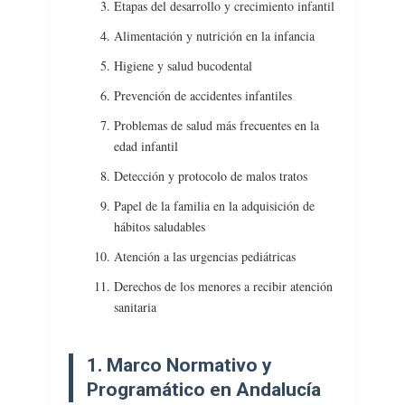
Etapas del desarrollo y crecimiento infantil
En
La
Alimentación y nutrición en la infancia
Adquisición
Higiene y salud bucodental
De
Hábitos
Prevención de accidentes infantiles
Saludables.
Problemas de salud más frecuentes en la
Atención
edad infantil
A
Las
Detección y protocolo de malos tratos
Urgencias
Papel de la familia en la adquisición de
Pediátricas.
hábitos saludables
Derechos
De
Atención a las urgencias pediátricas
Los
Derechos de los menores a recibir atención
Menores
sanitaria
A
Recibir
Atención
1. Marco Normativo y
Sanitaria.
Programático en Andalucía