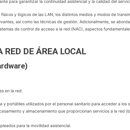
e para garantizar la continuidad asistencial y la calidad del servici
Estándares.
Gestión
ísicos y lógicos de las LAN, los distintos medios y modos de transmi
De
vantes, así como las técnicas de gestión. Adicionalmente, se abordar
Redes
 sistemas de control de acceso a la red (NAC), aspectos fundamental
De
Área
Local.
 RED DE ÁREA LOCAL
Evolución
Y
Tendencias.
ardware)
Redes
De
Área
Local
s en la red:
Inalámbricas
(WLAN).
y portátiles utilizados por el personal sanitario para acceder a los 
Bluetooth.
esamiento y almacenamiento que proporcionan servicios a la red (bas
Control
De
leados para la movilidad asistencial.
Acceso