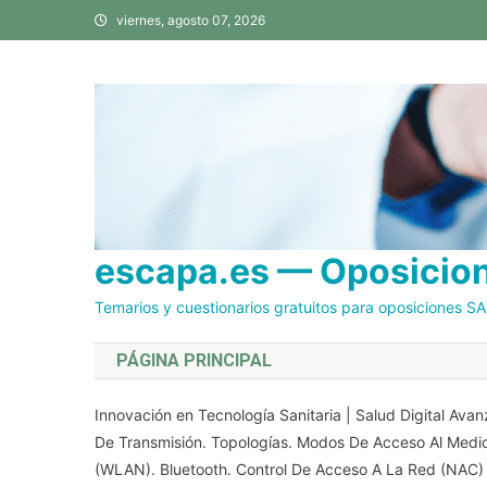
Saltar
viernes, agosto 07, 2026
al
contenido
escapa.es — Oposicione
Temarios y cuestionarios gratuitos para oposiciones S
PÁGINA PRINCIPAL
Innovación en Tecnología Sanitaria | Salud Digital Av
De Transmisión. Topologías. Modos De Acceso Al Medio
(WLAN). Bluetooth. Control De Acceso A La Red (NAC)