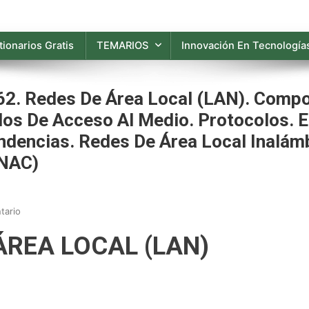
ionarios Gratis
TEMARIOS
Innovación En Tecnologías
 62. Redes De Área Local (LAN). Com
os De Acceso Al Medio. Protocolos. 
endencias. Redes De Área Local Inalám
(NAC)
En
tario
OPE
ÁREA LOCAL (LAN)
2025
TFA
INF.
(P).
Tema