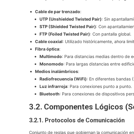
Cable de par trenzado
:
UTP (Unshielded Twisted Pair)
: Sin apantallam
STP (Shielded Twisted Pair)
: Con apantallamien
FTP (Foiled Twisted Pair)
: Con pantalla global.
Cable coaxial
: Utilizado históricamente, ahora lim
Fibra óptica
:
Multimodo
: Para distancias medias dentro de e
Monomodo
: Para largas distancias entre edific
Medios inalámbricos
:
Radiofrecuencia (WiFi)
: En diferentes bandas
Luz infrarroja
: Para conexiones punto a punto.
Bluetooth
: Para conexiones de dispositivos per
3.2. Componentes Lógicos (S
3.2.1. Protocolos de Comunicación
Conjunto de reglas que gobiernan la comunicación en 