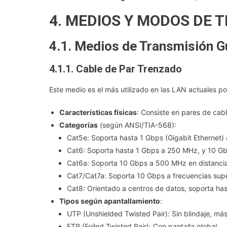
4. MEDIOS Y MODOS DE 
4.1. Medios de Transmisión G
4.1.1. Cable de Par Trenzado
Este medio es el más utilizado en las LAN actuales po
Características físicas
: Consiste en pares de cabl
Categorías
(según ANSI/TIA-568):
Cat5e: Soporta hasta 1 Gbps (Gigabit Ethernet)
Cat6: Soporta hasta 1 Gbps a 250 MHz, y 10 Gbp
Cat6a: Soporta 10 Gbps a 500 MHz en distancia
Cat7/Cat7a: Soporta 10 Gbps a frecuencias sup
Cat8: Orientado a centros de datos, soporta has
Tipos según apantallamiento
:
UTP (Unshielded Twisted Pair): Sin blindaje, más
FTP (Foiled Twisted Pair): Con pantalla global.