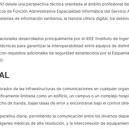
) desde una perspectiva técnica orientada al ámbito profesional de l
62.
cos de Función Administrativa Especialidad Informática del Servicio 
Redes
temas de información sanitarios, la historia clínica digital, los sistem
De
Área
Local
onales desarrollados principalmente por el IEEE (Instituto de Ingeni
(LAN).
Componentes.
écnicas para garantizar la interoperabilidad entre equipos de distint
Medios
con requisitos adicionales de seguridad establecidos por el Esquem
Y
).
Modos
De
AL
Transmisión.
Topologías.
ebrador de las infraestructuras de comunicaciones en cualquier orga
Modos
ficamente limitada como un edificio, un campus o un complejo hospit
De
ho de banda, bajas tasas de error y encontrarse bajo el control dire
Acceso
Al
operativa diaria, permitiendo la comunicación entre los diversos depar
Medio.
imágenes médicas de alta resolución, y la interconexión de equipamie
Protocolos.