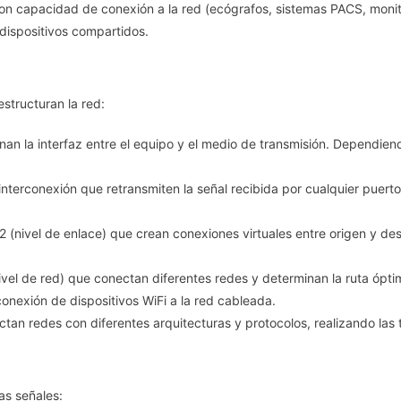
n capacidad de conexión a la red (ecógrafos, sistemas PACS, monitor
A
 dispositivos compartidos.
La
Red
(NAC)
estructuran la red:
an la interfaz entre el equipo y el medio de transmisión. Dependie
 interconexión que retransmiten la señal recibida por cualquier puer
 2 (nivel de enlace) que crean conexiones virtuales entre origen y de
nivel de red) que conectan diferentes redes y determinan la ruta ópt
conexión de dispositivos WiFi a la red cableada.
ectan redes con diferentes arquitecturas y protocolos, realizando las
as señales: