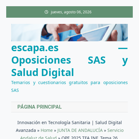
Saltar
jueves, agosto 06, 2026
al
contenido
escapa.es —
Oposiciones SAS y
Salud Digital
Temarios y cuestionarios gratuitos para oposiciones
SAS
PÁGINA PRINCIPAL
Innovación en Tecnología Sanitaria | Salud Digital
Avanzada
»
Home
»
JUNTA DE ANDALUCÍA
»
Servicio
Andaluz de Salud
»
OPE 2025 TFA INF. Tema 26.