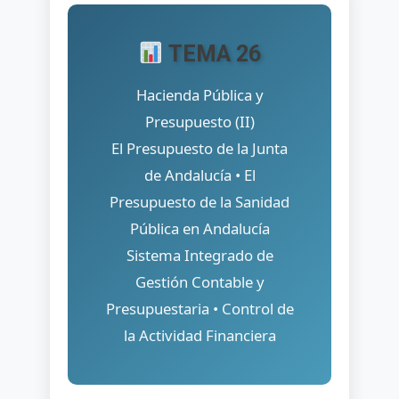
2025
TFA
INF.
TEMA 26
Tema
26.
Hacienda Pública y
Hacienda
Presupuesto (II)
Pública
El Presupuesto de la Junta
Y
Presupuesto
de Andalucía • El
(II).
Presupuesto de la Sanidad
El
Pública en Andalucía
Presupuesto
De
Sistema Integrado de
La
Gestión Contable y
Junta
Presupuestaria • Control de
De
Andalucía.
la Actividad Financiera
El
Presupuesto
De