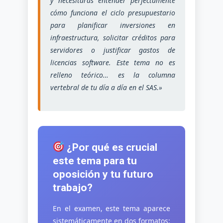
y necesitarás entender perfectamente
Control
cómo funciona el ciclo presupuestario
De
para planificar inversiones en
La
Actividad
infraestructura, solicitar créditos para
Financiera:
servidores o justificar gastos de
Intervención,
licencias software. Este tema no es
Cámara
relleno teórico… es la columna
De
vertebral de tu día a día en el SAS.»
Cuentas
Y
Parlamento.
¿Por qué es crucial
este tema para tu
oposición y tu futuro
trabajo?
En el examen, este tema aparece
sistemáticamente en dos formatos: