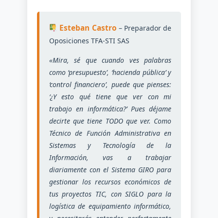
La
Sanidad
Esteban Castro
– Preparador de
Pública
Oposiciones TFA-STI SAS
En
Andalucía.
«Mira, sé que cuando ves palabras
El
como ‘presupuesto’, ‘hacienda pública’ y
Sistema
‘control financiero’, puede que pienses:
Integrado
‘¿Y esto qué tiene que ver con mi
De
Gestión
trabajo en informática?’ Pues déjame
Contable
decirte que tiene TODO que ver. Como
Y
Técnico de Función Administrativa en
Presupuestaria
Sistemas y Tecnología de la
De
Información, vas a trabajar
La
diariamente con el Sistema GIRO para
Junta
gestionar los recursos económicos de
De
tus proyectos TIC, con SIGLO para la
Andalucía.
logística de equipamiento informático,
El