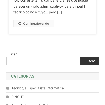
¡Ojo con este tema, compañero/a! Sé que puede
Control
Pública
De
parecer un «rollo administrativo» para un perfil
Y
La
técnico como el tuyo… pero […]
Presupuesto
Actividad
(I).
Financiera:
Continúa leyendo
Concepto.
Intervención,
Clases
Cámara
De
De
Presupuestos.
Cuentas
Fases:
Y
Elaboración,
Buscar
Parlamento.
Aprobación,
Buscar
Ejecución
Y
Control.
CATEGORÍAS
La
Prórroga
Técnico/a Especialista Informática
Del
Presupuesto.
PINCHE
Los