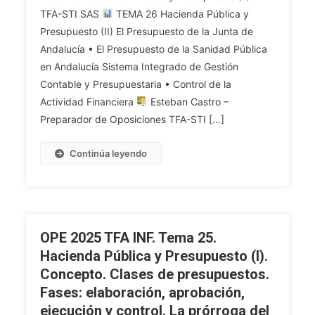
TFA-STI SAS
TEMA 26 Hacienda Pública y
TFA
Presupuesto (II) El Presupuesto de la Junta de
INF.
Andalucía • El Presupuesto de la Sanidad Pública
Tema
26.
en Andalucía Sistema Integrado de Gestión
Hacienda
Contable y Presupuestaria • Control de la
Pública
Actividad Financiera
Esteban Castro –
Y
Preparador de Oposiciones TFA-STI […]
Presupuesto
(II).
Continúa leyendo
El
Presupuesto
De
La
Junta
OPE 2025 TFA INF. Tema 25.
De
Hacienda Pública y Presupuesto (I).
Andalucía.
Concepto. Clases de presupuestos.
El
Fases: elaboración, aprobación,
Presupuesto
De
ejecución y control. La prórroga del