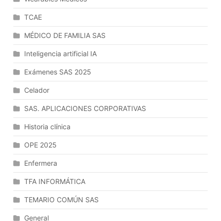
La
TCAE
Ley
General
MÉDICO DE FAMILIA SAS
De
Inteligencia artificial IA
La
Hacienda
Exámenes SAS 2025
Pública
Celador
De
La
SAS. APLICACIONES CORPORATIVAS
Comunidad
Autónoma.
Historia clínica
Las
OPE 2025
Leyes
De
Enfermera
Presupuestos
Anuales.
TFA INFORMÁTICA
TEMARIO COMÚN SAS
General