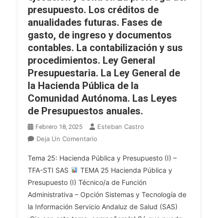
La
presupuesto. Los créditos de
Sanidad
anualidades futuras. Fases de
Pública
gasto, de ingreso y documentos
En
contables. La contabilización y sus
Andalucía.
procedimientos. Ley General
El
Presupuestaria. La Ley General de
Sistema
la Hacienda Pública de la
Integrado
De
Comunidad Autónoma. Las Leyes
Gestión
de Presupuestos anuales.
Contable
Esteban Castro
Febrero 18, 2025
Y
En
Deja Un Comentario
Presupuestaria
OPE
De
Tema 25: Hacienda Pública y Presupuesto (I) –
2025
La
TFA-STI SAS
TEMA 25 Hacienda Pública y
TFA
Junta
Presupuesto (I) Técnico/a de Función
INF.
De
Administrativa – Opción Sistemas y Tecnología de
Tema
Andalucía.
25.
la Información Servicio Andaluz de Salud (SAS)
El
Hacienda