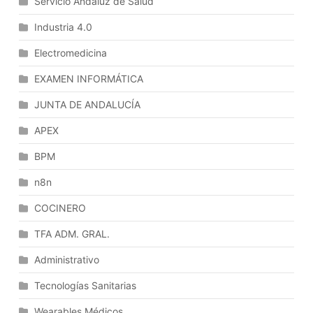
Servicio Andaluz de Salud
Créditos
De
Industria 4.0
Anualidades
Electromedicina
Futuras.
Fases
EXAMEN INFORMÁTICA
De
Gasto,
JUNTA DE ANDALUCÍA
De
APEX
Ingreso
Y
BPM
Documentos
n8n
Contables.
La
COCINERO
Contabilización
Y
TFA ADM. GRAL.
Sus
Administrativo
Procedimientos.
Ley
Tecnologías Sanitarias
General
Wearables Médicos
Presupuestaria.