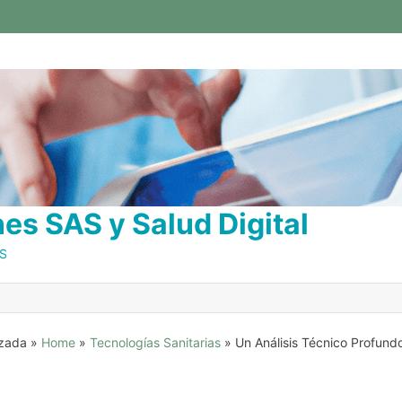
s SAS y Salud Digital
AS
anzada
»
Home
»
Tecnologías Sanitarias
»
Un Análisis Técnico Profund