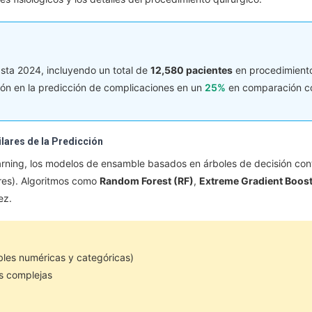
asta 2024, incluyendo un total de
12,580 pacientes
en procedimiento
sión en la predicción de complicaciones en un
25%
en comparación co
lares de la Predicción
rning, los modelos de ensamble basados en árboles de decisión conti
ares). Algoritmos como
Random Forest (RF)
,
Extreme Gradient Boos
ez.
bles numéricas y categóricas)
es complejas