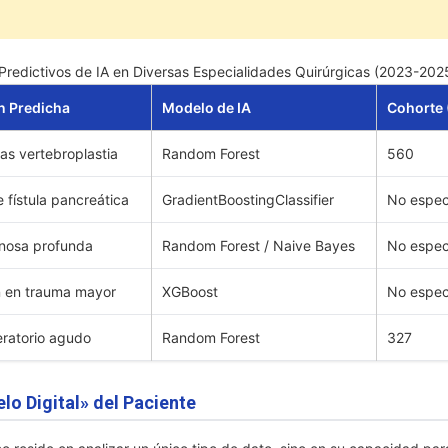
edictivos de IA en Diversas Especialidades Quirúrgicas (2023-202
n Predicha
Modelo de IA
Cohorte 
ras vertebroplastia
Random Forest
560
e fístula pancreática
GradientBoostingClassifier
No espec
nosa profunda
Random Forest / Naive Bayes
No espec
 en trauma mayor
XGBoost
No espec
eratorio agudo
Random Forest
327
lo Digital» del Paciente