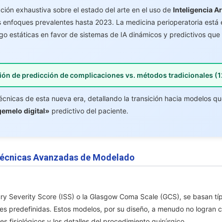
Postoperatorias
ción exhaustiva sobre el estado del arte en el uso de
Inteligencia Art
Impulsada
s enfoques prevalentes hasta 2023. La medicina perioperatoria est
Por
o estáticas en favor de sistemas de IA dinámicos y predictivos que 
IA
Para
2025
Y
sión de predicción de complicaciones vs. métodos tradicionales (
El
Futuro
técnicas de esta nueva era, detallando la transición hacia modelos q
emelo digital»
predictivo del paciente.
Técnicas Avanzadas de Modelado
ury Severity Score (ISS) o la Glasgow Coma Scale (GCS), se basan tí
bles predefinidas. Estos modelos, por su diseño, a menudo no logran c
es fisiológicos y los detalles del procedimiento quirúrgico.