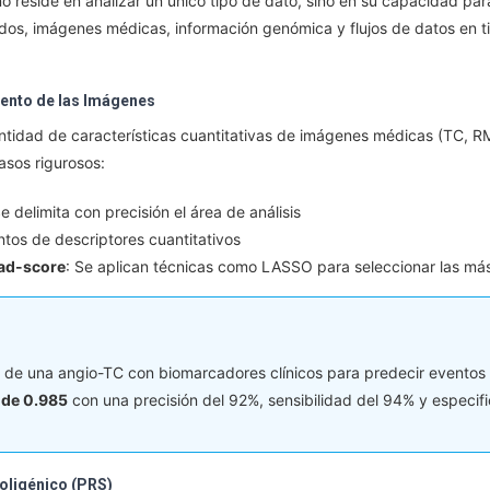
o reside en analizar un único tipo de dato, sino en su capacidad par
ados, imágenes médicas, información genómica y flujos de datos en ti
ento de las Imágenes
tidad de características cuantitativas de imágenes médicas (TC, RM
asos rigurosos:
Se delimita con precisión el área de análisis
entos de descriptores cuantitativos
Rad-score
: Se aplican técnicas como LASSO para seleccionar las más
de una angio-TC con biomarcadores clínicos para predecir eventos 
de 0.985
con una precisión del 92%, sensibilidad del 94% y especif
oligénico (PRS)