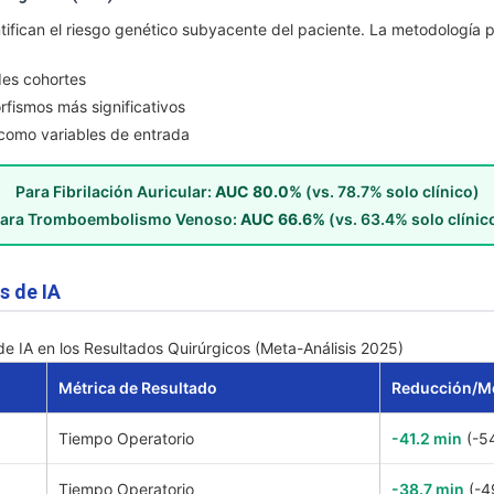
ifican el riesgo genético subyacente del paciente. La metodología pa
des cohortes
orfismos más significativos
 como variables de entrada
Para Fibrilación Auricular:
AUC 80.0%
(vs. 78.7% solo clínico)
ara Tromboembolismo Venoso:
AUC 66.6%
(vs. 63.4% solo clínic
s de IA
e IA en los Resultados Quirúrgicos (Meta-Análisis 2025)
Métrica de Resultado
Reducción/Me
Tiempo Operatorio
-41.2 min
(-54
Tiempo Operatorio
-38.7 min
(-49