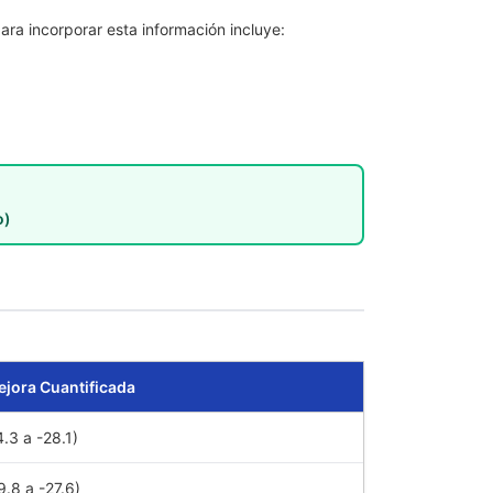
ra incorporar esta información incluye:
o)
jora Cuantificada
.3 a -28.1)
.8 a -27.6)