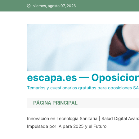
Saltar
viernes, agosto 07, 2026
al
contenido
escapa.es — Oposicione
Temarios y cuestionarios gratuitos para oposiciones S
PÁGINA PRINCIPAL
Innovación en Tecnología Sanitaria | Salud Digital Av
Impulsada por IA para 2025 y el Futuro