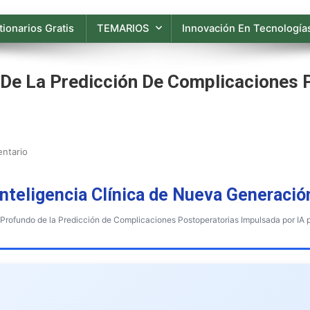
ionarios Gratis
TEMARIOS
Innovación En Tecnologías
 De La Predicción De Complicaciones 
En
ntario
Un
Análisis
Inteligencia Clínica de Nueva Generació
Técnico
Profundo
 Profundo de la Predicción de Complicaciones Postoperatorias Impulsada por IA p
De
La
Predicción
De
Complicaciones