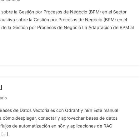
La
 sobre la Gestión por Procesos de Negocio (BPM) en el Sector
Modernización
austiva sobre la Gestión por Procesos de Negocio (BPM) en el
Del
 de la Gestión por Procesos de Negocio La Adaptación de BPM al
Estado:
Una
Guía
Exhaustiva
Sobre
La
Gestión
Por
Procesos
I
De
En
ario
Negocio
RAG
(BPM)
ases de Datos Vectoriales con Qdrant y n8n Este manual
Local
En
ada cómo desplegar, conectar y aprovechar bases de datos
Con
El
n flujos de automatización en n8n y aplicaciones de RAG
N8n
Sector
 […]
+
Público