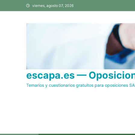
Saltar
viernes, agosto 07, 2026
al
contenido
escapa.es — Oposicione
Temarios y cuestionarios gratuitos para oposiciones S