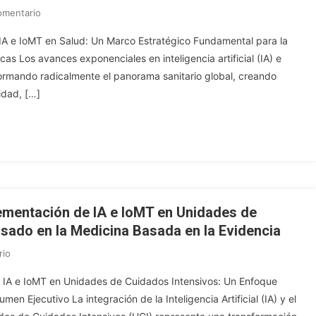
En
omentario
2025
La
 IA e IoMT en Salud: Un Marco Estratégico Fundamental para la
Creación
s Los avances exponenciales en inteligencia artificial (IA) e
De
formando radicalmente el panorama sanitario global, creando
Comités
idad, […]
De
Ética
Específicos
Para
IA
E
IoMT
En
ementación de IA e IoMT en Unidades de
Salud:
sado en la Medicina Basada en la Evidencia
Un
En
rio
Marco
Modelo
Estratégico
IA e IoMT en Unidades de Cuidados Intensivos: Un Enfoque
De
Fundamental
n Ejecutivo La integración de la Inteligencia Artificial (IA) y el
Gobernanza
Para