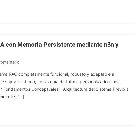
Qdrant
+
OpenAI
IA con Memoria Persistente mediante n8n y
En
Comentario
Implementación
sistema RAG completamente funcional, robusto y adaptable a
De
e soporte interno, un sistema de tutoría personalizado o una
Un
o 1: Fundamentos Conceptuales – Arquitectura del Sistema Previo a
Asistente
nder los […]
De
IA
Con
Memoria
Persistente
Mediante