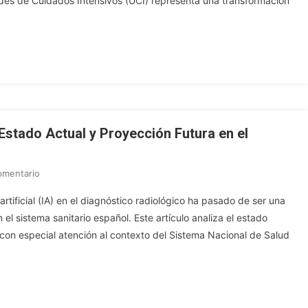
ades de Cuidados Intensivos (UCI) representa una transformación
Para
La
La
Implementación
Implementación
Ética
De
Y
IA
Legal
E
De
IoMT
Tecnologías
En
Médicas
Unidades
: Estado Actual y Proyección Futura en el
De
Cuidados
En
omentario
Intensivos:
Inteligencia
Un
artificial (IA) en el diagnóstico radiológico ha pasado de ser una
Artificial
Enfoque
 el sistema sanitario español. Este artículo analiza el estado
En
Basado
 con especial atención al contexto del Sistema Nacional de Salud
Radiología:
En
Estado
La
Actual
Medicina
Y
Basada
Proyección
En