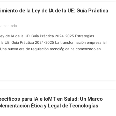
N8n
Y
imiento de la Ley de IA de la UE: Guía Práctica
Qdrant
En
Comentario
Estrategias
Ley de IA de la UE: Guía Práctica 2024-2025 Estrategias
Integrales
e la UE: Guía Práctica 2024-2025 La transformación empresarial
Para
 Una nueva era de regulación tecnológica ha comenzado en
El
Cumplimiento
De
La
Ley
De
IA
De
La
ecíficos para IA e IoMT en Salud: Un Marco
UE:
plementación Ética y Legal de Tecnologías
Guía
Práctica