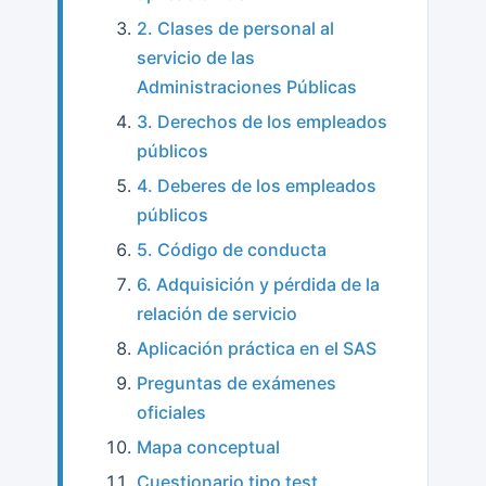
Conducta
2. Clases de personal al
De
Los
servicio de las
Empleados
Administraciones Públicas
Públicos.
3. Derechos de los empleados
Adquisición
Y
públicos
Pérdida
4. Deberes de los empleados
De
públicos
La
Relación
5. Código de conducta
De
6. Adquisición y pérdida de la
Servicio.
relación de servicio
Aplicación práctica en el SAS
Preguntas de exámenes
oficiales
Mapa conceptual
Cuestionario tipo test