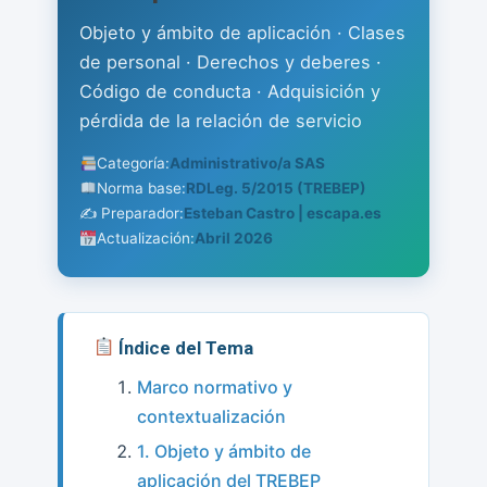
Público.
Objeto y ámbito de aplicación · Clases
Objeto
Y
de personal · Derechos y deberes ·
Ámbito
Código de conducta · Adquisición y
De
pérdida de la relación de servicio
Aplicación.
Clases
Categoría:
Administrativo/a SAS
De
Norma base:
RDLeg. 5/2015 (TREBEP)
Personal
✍️ Preparador:
Esteban Castro | escapa.es
Al
Actualización:
Abril 2026
Servicio
De
Las
Administraciones
Índice del Tema
Públicas.
Derechos
Marco normativo y
Y
contextualización
Deberes.
Código
1. Objeto y ámbito de
De
aplicación del TREBEP