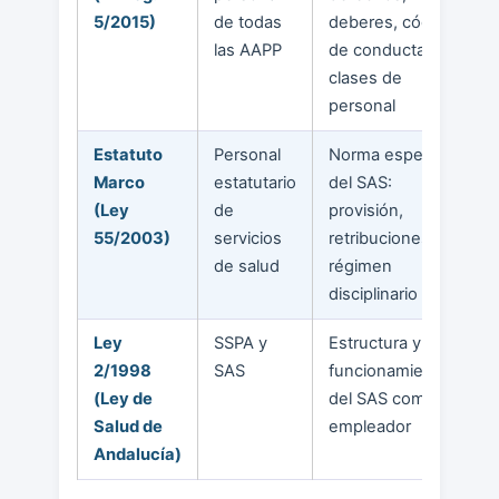
5/2015)
de todas
deberes, código
las AAPP
de conducta,
clases de
personal
Estatuto
Personal
Norma específica
Marco
estatutario
del SAS:
(Ley
de
provisión,
55/2003)
servicios
retribuciones,
de salud
régimen
disciplinario
Ley
SSPA y
Estructura y
2/1998
SAS
funcionamiento
(Ley de
del SAS como
Salud de
empleador
Andalucía)