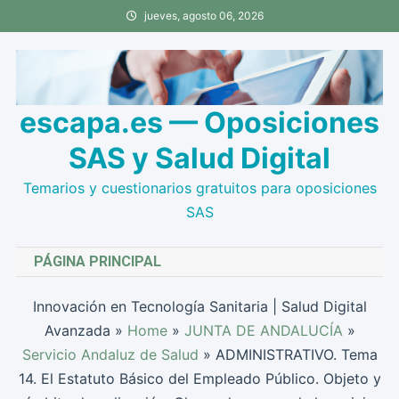
Saltar
jueves, agosto 06, 2026
al
contenido
escapa.es — Oposiciones
SAS y Salud Digital
Temarios y cuestionarios gratuitos para oposiciones
SAS
PÁGINA PRINCIPAL
Innovación en Tecnología Sanitaria | Salud Digital
Avanzada
»
Home
»
JUNTA DE ANDALUCÍA
»
Servicio Andaluz de Salud
»
ADMINISTRATIVO. Tema
14. El Estatuto Básico del Empleado Público. Objeto y