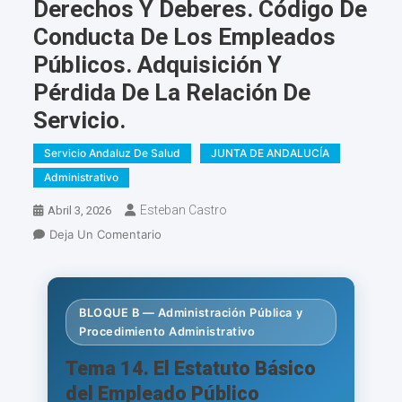
Derechos Y Deberes. Código De
Conducta De Los Empleados
Públicos. Adquisición Y
Pérdida De La Relación De
Servicio.
Servicio Andaluz De Salud
JUNTA DE ANDALUCÍA
Administrativo
Esteban Castro
Abril 3, 2026
En
Deja Un Comentario
ADMINISTRATIVO.
Tema
14.
El
BLOQUE B — Administración Pública y
Procedimiento Administrativo
Estatuto
Básico
Tema 14. El Estatuto Básico
Del
del Empleado Público
Empleado