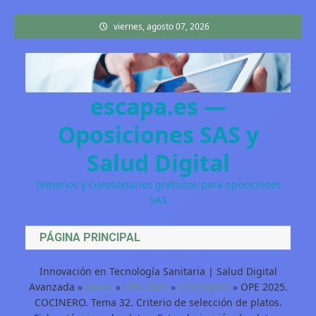
Saltar
viernes, agosto 07, 2026
al
contenido
escapa.es —
Oposiciones SAS y
Salud Digital
Temarios y cuestionarios gratuitos para oposiciones
SAS
PÁGINA PRINCIPAL
Innovación en Tecnología Sanitaria | Salud Digital
Avanzada
»
Home
»
OPE 2025
»
COCINERO
»
OPE 2025.
COCINERO. Tema 32. Criterio de selección de platos.