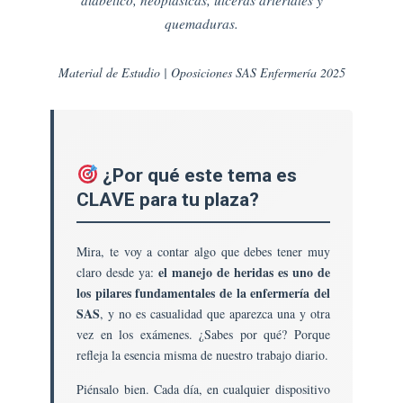
Integral
quemaduras.
Del
Riesgo
Material de Estudio | Oposiciones SAS Enfermería 2025
De
Deterioro
De
La
Integridad
Cutánea.
¿Por qué este tema es
Escalas
CLAVE para tu plaza?
De
Valoración.
Mira, te voy a contar algo que debes tener muy
Abordaje
De
el manejo de heridas es uno de
claro desde ya:
Lesiones
los pilares fundamentales de la enfermería del
Asociadas
SAS
, y no es casualidad que aparezca una y otra
A
vez en los exámenes. ¿Sabes por qué? Porque
La
refleja la esencia misma de nuestro trabajo diario.
Dependencia,
Piénsalo bien. Cada día, en cualquier dispositivo
Úlceras