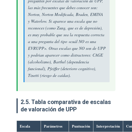
pregunten por escalas de valoración de UPP,
las más frecuentes que debes conocer son:
Norton, Norton Modificada, Braden, EMINA
y Waterlow. Si aparece una escala que no
reconoces (como Zung, que es de depresión),
es muy probable que sea la respuesta correcta
a una pregunta del tipo «cuál NO es una
EVRUPP». Otras escalas que NO son de UPP
y podrían aparecer como distractores: CAGE
(alcoholismo), Barthel (dependencia
funcional), Pfeiffer (deterioro cognitivo),
Tinetti (riesgo de caídas).
2.5. Tabla comparativa de escalas
de valoración de UPP
Escala
Parámetros
Puntuación
Interpretación
Con