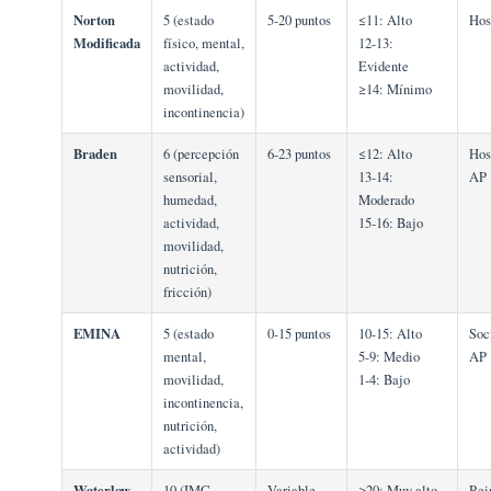
Norton
5 (estado
5-20 puntos
≤11: Alto
Hos
Modificada
físico, mental,
12-13:
actividad,
Evidente
movilidad,
≥14: Mínimo
incontinencia)
Braden
6 (percepción
6-23 puntos
≤12: Alto
Hos
sensorial,
13-14:
AP
humedad,
Moderado
actividad,
15-16: Bajo
movilidad,
nutrición,
fricción)
EMINA
5 (estado
0-15 puntos
10-15: Alto
Soc
mental,
5-9: Medio
AP
movilidad,
1-4: Bajo
incontinencia,
nutrición,
actividad)
Waterlow
10 (IMC,
Variable
≥20: Muy alto
Rei