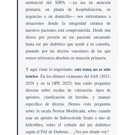
asistencial del SSPA —ya sea en atención
Vasculares,
Pie
primaria, en planta de hospitalización, en
Diabético,
urgencias o en domicilio— nos enfrentamos a
Neoplásicas,
situaciones donde la integridad cutánea de
Úlceras
nuestros pacientes está comprometida. Desde una
Arteriales
úlcera por presión en ese paciente encamado
Y
hasta ese pie diabético que acude a tu consulta,
Quemaduras.
pasando por las úlceras vasculares de las que
somos referencia absoluta en atención primaria.
este tema no es solo
Y aquí viene lo importante:
teórico
. En los últimos exámenes del SAS (2023,
2024 y en la OPE 2025) han caído preguntas
directas sobre escalas de valoración, tipos de
apósitos, clasificación de heridas, y manejo
específico de úlceras. Hemos visto preguntas
sobre la escala Norton Modificada, sobre cuándo
usar un apósito de hidrocoloide frente a uno de
hidrofibra, sobre el cribado del pie diabético
según el PAI de Diabetes… ¿Ves por dónde voy?