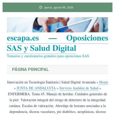
Saltar
jueves, agosto 06, 2026
al
contenido
escapa.es — Oposiciones
SAS y Salud Digital
Temarios y cuestionarios gratuitos para oposiciones SAS
PÁGINA PRINCIPAL
Innovación en Tecnología Sanitaria | Salud Digital Avanzada
»
Home
»
JUNTA DE ANDALUCÍA
»
Servicio Andaluz de Salud
»
ENFERMERA. Tema 45. Manejo de heridas. Cuidados generales de
la piel. Valoración integral del riesgo de deterioro de la integridad
cutánea. Escalas de valoración. Abordaje de lesiones asociadas a la
dependencia, úlceras vasculares, pie diabético, neoplásicas, úlceras