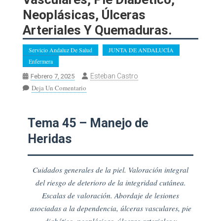
Neoplásicas, Úlceras
Arteriales Y Quemaduras.
Servicio Andaluz De Salud
JUNTA DE ANDALUCÍA
Enfermera
Esteban Castro
Febrero 7, 2025
En
Deja Un Comentario
ENFERMERA.
Tema
45.
Tema 45 – Manejo de
Manejo
Heridas
De
Heridas.
Cuidados
Cuidados generales de la piel. Valoración integral
Generales
del riesgo de deterioro de la integridad cutánea.
De
Escalas de valoración. Abordaje de lesiones
La
Piel.
asociadas a la dependencia, úlceras vasculares, pie
Valoración
diabético, neoplásicas, úlceras arteriales y