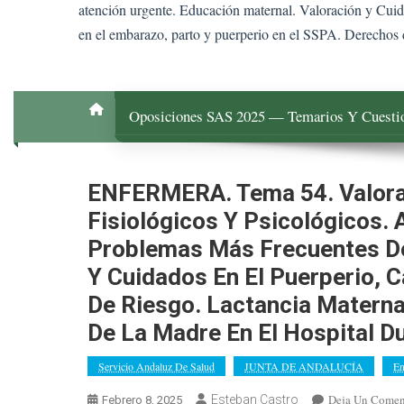
atención urgente. Educación maternal. Valoración y Cuida
en el embarazo, parto y puerperio en el SSPA. Derechos d
Oposiciones SAS 2025 — Temarios Y Cuestio
ENFERMERA. Tema 54. Valorac
Fisiológicos Y Psicológicos. 
Problemas Más Frecuentes De 
Y Cuidados En El Puerperio, C
De Riesgo. Lactancia Materna
De La Madre En El Hospital D
Servicio Andaluz De Salud
JUNTA DE ANDALUCÍA
En
Deja Un Comen
Esteban Castro
Febrero 8, 2025