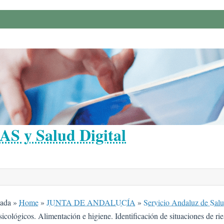
AS y Salud Digital
zada
»
Home
»
JUNTA DE ANDALUCÍA
»
Servicio Andaluz de Sal
sicológicos. Alimentación e higiene. Identificación de situaciones de r