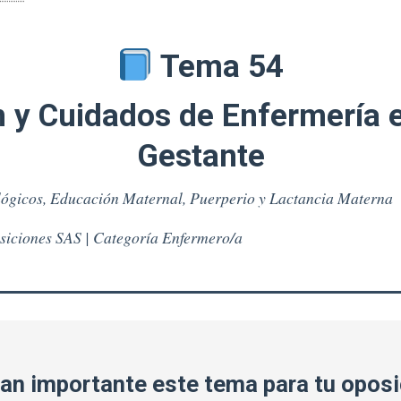
ENFERMERA.
Tema
54.
Tema 54
Valoración
Y
n y Cuidados de Enfermería e
Cuidados
De
Gestante
Enfermería
En
La
lógicos, Educación Maternal, Puerperio y Lactancia Materna
Mujer
Gestante.
siciones SAS | Categoría Enfermero/a
Cambios
Fisiológicos
Y
Psicológicos.
Alimentación
E
Higiene.
an importante este tema para tu opos
Identificación