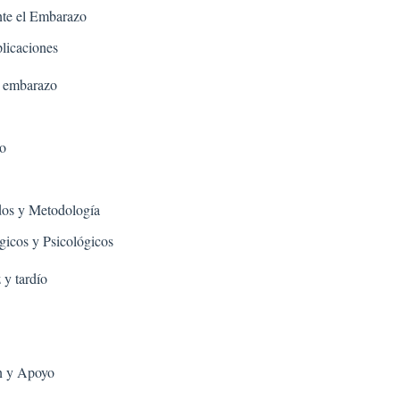
En
nte el Embarazo
El
licaciones
SSPA.
Derechos
l embarazo
De
La
Madre
o
En
El
Hospital
dos y Metodología
Durante
El
gicos y Psicológicos
Proceso
De
 y tardío
Nacimiento.
n y Apoyo