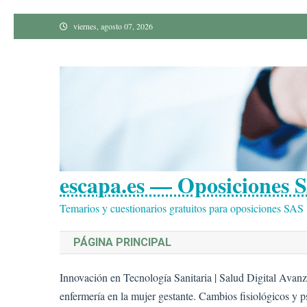
Saltar
viernes, agosto 07, 2026
al
contenido
escapa.es — Oposiciones S
Temarios y cuestionarios gratuitos para oposiciones SAS
PÁGINA PRINCIPAL
Innovación en Tecnología Sanitaria | Salud Digital Avan
enfermería en la mujer gestante. Cambios fisiológicos y p