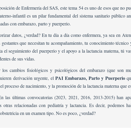
De
oposición de Enfermería del SAS, este tema 54 es uno de esos que no pu
Situaciones
terno-infantil es un pilar fundamental del sistema sanitario público a
De
Riesgo
nadas con embarazo, parto y puerperio.
Y
orizar datos, ¿verdad? En tu día a día como enfermera, ya sea en Atenc
Problemas
Más
s gestantes que necesitan tu acompañamiento, tu conocimiento técnico 
Frecuentes
a el seguimiento del puerperio y el apoyo a la lactancia materna, tú va
De
entes de sus vidas.
La
Gestación
 los cambios fisiológicos y psicológicos del embarazo (que son mu
Y
PAI Embarazo, Parto y Puerperio
quieren derivación urgente, el
qu
Atención
el proceso de nacimiento, y la promoción de la lactancia materna que e
Urgente.
Educación
n las últimas convocatorias (2023, 2021, 2016, 2013-2015) han apa
Maternal.
ás otras relacionadas con pediatría y lactancia. Es decir, podemos 
Valoración
Y
obstetricia en un examen tipo. No es poco, ¿verdad?
Cuidados
En