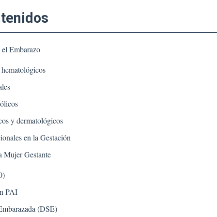
El
Puerperio,
ntenidos
Cambios
Fisiológicos
Y
e el Embarazo
Psicológicos
E
 hematológicos
Identificación
De
ales
Situaciones
ólicos
De
Riesgo.
cos y dermatológicos
Lactancia
onales en la Gestación
Materna.
Atención
a Mujer Gestante
En
El
0)
Embarazo,
ún PAI
Parto
Y
 Embarazada (DSE)
Puerperio