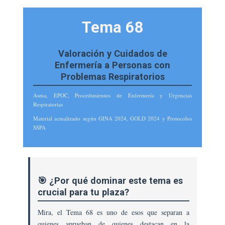
OPE
2025
Tema 68
ENFERMERA.
Tema
68.
Valoración y Cuidados de
Valoración
Enfermería a Personas con
Y
Problemas Respiratorios
Cuidados
De
Asma, EPOC, Procedimientos de Enfermería y Urgencias
Enfermería
Respiratorias
A
Material actualizado según GINA 2024, GOLD 2024 y Protocolos
Personas
SSPA
Con
Problemas
Respiratorios:
Asma
🎯 ¿Por qué dominar este tema es
Y
crucial para tu plaza?
EPOC.
Concepto,
Mira, el Tema 68 es uno de esos que separan a
Clínica,
quienes aprueban de quienes destacan en la