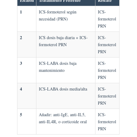
Escalón
Tratamiento Preferido
Rescate
1
ICS-formoterol según
ICS-
necesidad (PRN)
formoterol
PRN
2
ICS dosis baja diaria + ICS-
ICS-
formoterol PRN
formoterol
PRN
3
ICS-LABA dosis baja
ICS-
mantenimiento
formoterol
PRN
4
ICS-LABA dosis media/alta
ICS-
formoterol
PRN
5
Añadir: anti-IgE, anti-IL5,
ICS-
anti-IL4R, o corticoide oral
formoterol
PRN