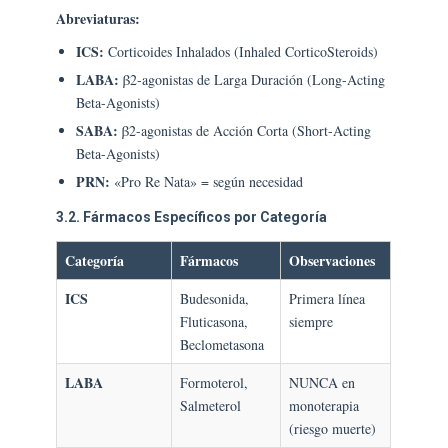
Abreviaturas:
ICS:
Corticoides Inhalados (Inhaled CorticoSteroids)
LABA:
β2-agonistas de Larga Duración (Long-Acting
Beta-Agonists)
SABA:
β2-agonistas de Acción Corta (Short-Acting
Beta-Agonists)
PRN:
«Pro Re Nata» = según necesidad
3.2. Fármacos Específicos por Categoría
Categoría
Fármacos
Observaciones
ICS
Budesonida,
Primera línea
Fluticasona,
siempre
Beclometasona
LABA
Formoterol,
NUNCA en
Salmeterol
monoterapia
(riesgo muerte)