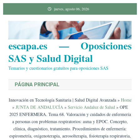
Saltar
jueves, agosto 06, 2026
al
contenido
escapa.es — Oposiciones
SAS y Salud Digital
Temarios y cuestionarios gratuitos para oposiciones SAS
PÁGINA PRINCIPAL
Innovación en Tecnología Sanitaria | Salud Digital Avanzada
»
Home
»
JUNTA DE ANDALUCÍA
»
Servicio Andaluz de Salud
»
OPE
2025 ENFERMERA. Tema 68. Valoración y cuidados de enfermería
a personas con problemas respiratorios: asma y EPOC. Concepto,
clínica, diagnóstico, tratamiento. Procedimientos de enfermería:
espirometría, oxigenoterapia, aerosolterapia, fisioterapia respiratoria,