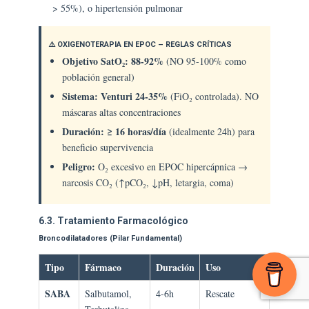
> 55%), o hipertensión pulmonar
⚠️ OXIGENOTERAPIA EN EPOC – REGLAS CRÍTICAS
Objetivo SatO₂: 88-92%
(NO 95-100% como
población general)
Sistema: Venturi 24-35%
(FiO₂ controlada). NO
máscaras altas concentraciones
Duración: ≥ 16 horas/día
(idealmente 24h) para
beneficio supervivencia
Peligro:
O₂ excesivo en EPOC hipercápnica →
narcosis CO₂ (↑pCO₂, ↓pH, letargia, coma)
6.3. Tratamiento Farmacológico
Broncodilatadores (Pilar Fundamental)
Tipo
Fármaco
Duración
Uso
SABA
Salbutamol,
4-6h
Rescate