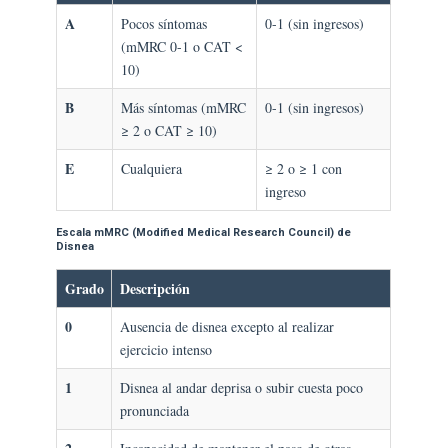
A
Pocos síntomas
0-1 (sin ingresos)
(mMRC 0-1 o CAT <
10)
B
Más síntomas (mMRC
0-1 (sin ingresos)
≥ 2 o CAT ≥ 10)
E
Cualquiera
≥ 2 o ≥ 1 con
ingreso
Escala mMRC (Modified Medical Research Council) de
Disnea
Grado
Descripción
0
Ausencia de disnea excepto al realizar
ejercicio intenso
1
Disnea al andar deprisa o subir cuesta poco
pronunciada