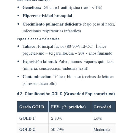
Factores del Huésped
Genéticos:
Déficit α1-antitripsina (raro, < 1%)
Hiperreactividad bronquial
Crecimiento pulmonar deficiente
(bajo peso al nacer,
infecciones respiratorias infantiles)
Exposiciones Ambientales
Tabaco:
Principal factor (80-90% EPOC). Índice
paquetes-año = (cigarrillos/día ÷ 20) × años fumando
Exposición laboral:
Polvo, humos, vapores químicos
(minería, construcción, industria textil)
Contaminación:
Tráfico, biomasa (cocinas de leña en
países en desarrollo)
4.3. Clasificación GOLD (Gravedad Espirométrica)
Grado GOLD
FEV₁ (% predicho)
Gravedad
GOLD 1
≥ 80%
Leve
GOLD 2
50-79%
Moderada