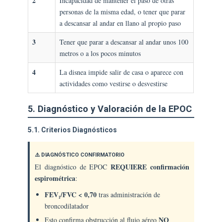
2
Incapacidad de mantener el paso de otras
personas de la misma edad, o tener que parar
a descansar al andar en llano al propio paso
3
Tener que parar a descansar al andar unos 100
metros o a los pocos minutos
4
La disnea impide salir de casa o aparece con
actividades como vestirse o desvestirse
5. Diagnóstico y Valoración de la EPOC
5.1. Criterios Diagnósticos
⚠️ DIAGNÓSTICO CONFIRMATORIO
REQUIERE confirmación
El diagnóstico de EPOC
espirométrica
:
FEV₁/FVC < 0,70
tras administración de
broncodilatador
NO
Esto confirma obstrucción al flujo aéreo