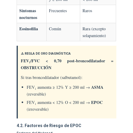
Síntomas
Frecuentes
Raros
nocturnos
Eosinofilia
Común
Rara (excepto
solapamiento)
⚠️ REGLA DE ORO DIAGNÓSTICA
FEV₁/FVC < 0,70 post-broncodilatador =
OBSTRUCCIÓN
Si tras broncodilatador (salbutamol):
ASMA
FEV₁ aumenta ≥ 12% Y ≥ 200 ml →
(reversible)
EPOC
FEV₁ aumenta < 12% O < 200 ml →
(irreversible)
4.2. Factores de Riesgo de EPOC