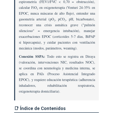
espirometría (FEV1/FVC < 0,70 = obstrucción),
A
calcular FiO₂ en oxigenoterapia (Venturi 24-35% en
Urgencias
EPOC, nunca máscaras de alto flujo), entender una
Respiratorias:
gasometría arterial (pO₂, pCO₂, pH, bicarbonato),
Crisis
reconocer una crisis asmática grave ("pulmón
De
silencioso" = emergencia intubación), manejar
Asma,
exacerbaciones EPOC (corticoides 5-7 días, BiPAP
Exacerbaciones
si hipercapnia), y cuidar pacientes con ventilación
De
mecánica (modos, parámetros, weaning).
EPOC,
Insuficiencia
Conexión SSPA:
Todo esto se registra en Diraya
Respiratoria.
(valoración, intervenciones NIC, resultados NOC),
se coordina con neumología y medicina interna, se
aplica en PAIs (Proceso Asistencial Integrado
EPOC), y requiere educación terapéutica (adherencia
inhaladores, rehabilitación respiratoria,
oxigenoterapia domiciliaria).
📑 Índice de Contenidos