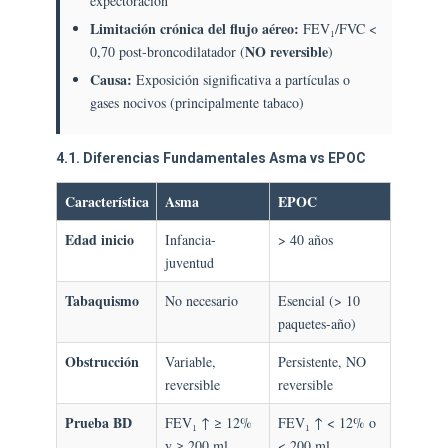
expectoración
Limitación crónica del flujo aéreo:
FEV₁/FVC <
NO reversible
0,70 post-broncodilatador (
)
Causa:
Exposición significativa a partículas o
gases nocivos (principalmente tabaco)
4.1. Diferencias Fundamentales Asma vs EPOC
Característica
Asma
EPOC
Edad inicio
Infancia-
> 40 años
juventud
Tabaquismo
No necesario
Esencial (> 10
paquetes-año)
Obstrucción
Variable,
Persistente, NO
reversible
reversible
Prueba BD
FEV₁ ↑ ≥ 12%
FEV₁ ↑ < 12% o
y ≥ 200 ml
< 200 ml