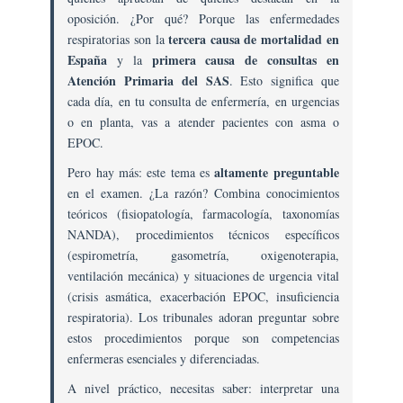
Diagnóstico,
oposición. ¿Por qué? Porque las enfermedades
Tratamiento.
tercera causa de mortalidad en
respiratorias son la
Procedimientos
España
primera causa de consultas en
y la
De
Atención Primaria del SAS
. Esto significa que
Enfermería:
cada día, en tu consulta de enfermería, en urgencias
Espirometría,
Oxigenoterapia,
o en planta, vas a atender pacientes con asma o
Aerosolterapia,
EPOC.
Fisioterapia
altamente preguntable
Pero hay más: este tema es
Respiratoria,
en el examen. ¿La razón? Combina conocimientos
Gasometría
teóricos (fisiopatología, farmacología, taxonomías
Arterial.
NANDA), procedimientos técnicos específicos
Cuidados
(espirometría, gasometría, oxigenoterapia,
De
ventilación mecánica) y situaciones de urgencia vital
Enfermería
(crisis asmática, exacerbación EPOC, insuficiencia
A
respiratoria). Los tribunales adoran preguntar sobre
Pacientes
estos procedimientos porque son competencias
Con
enfermeras esenciales y diferenciadas.
Ventilación
Mecánica.
A nivel práctico, necesitas saber: interpretar una
Atención