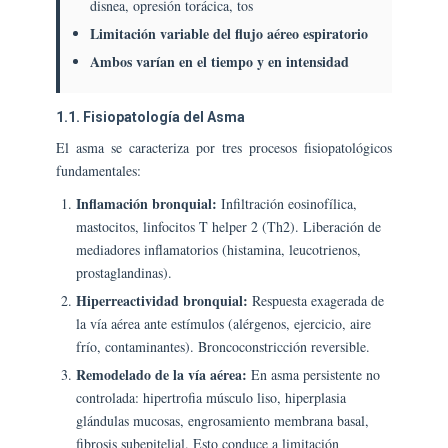
disnea, opresión torácica, tos
Limitación variable del flujo aéreo espiratorio
Ambos varían en el tiempo y en intensidad
1.1. Fisiopatología del Asma
El asma se caracteriza por tres procesos fisiopatológicos
fundamentales:
Inflamación bronquial:
Infiltración eosinofílica,
mastocitos, linfocitos T helper 2 (Th2). Liberación de
mediadores inflamatorios (histamina, leucotrienos,
prostaglandinas).
Hiperreactividad bronquial:
Respuesta exagerada de
la vía aérea ante estímulos (alérgenos, ejercicio, aire
frío, contaminantes). Broncoconstricción reversible.
Remodelado de la vía aérea:
En asma persistente no
controlada: hipertrofia músculo liso, hiperplasia
glándulas mucosas, engrosamiento membrana basal,
fibrosis subepitelial. Esto conduce a limitación