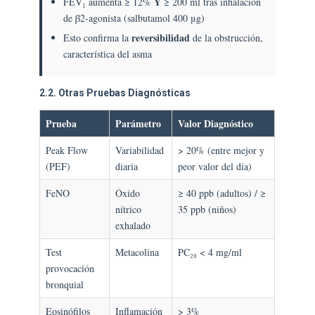
Y
FEV₁ aumenta ≥ 12%
≥ 200 ml tras inhalación
de β2-agonista (salbutamol 400 μg)
reversibilidad
Esto confirma la
de la obstrucción,
característica del asma
2.2. Otras Pruebas Diagnósticas
Prueba
Parámetro
Valor Diagnóstico
Peak Flow
Variabilidad
> 20% (entre mejor y
(PEF)
diaria
peor valor del día)
FeNO
Óxido
≥ 40 ppb (adultos) / ≥
nítrico
35 ppb (niños)
exhalado
Test
Metacolina
PC₂₀ < 4 mg/ml
provocación
bronquial
Eosinófilos
Inflamación
> 3%