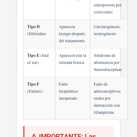
osteoporosis por
corticoides
Tipo D
Aparecen
Carcinogénesis,
(Diferidas)
tiempo después
teratogénesis
del tratamiento
Tipo E
(End
Aparecen tras la
Síndrome de
of use)
retirada brusca
abstinencia por
benzodiacepinas
Tipo F
Fallo
Fallo de
(Failure)
terapéutico
anticonceptivos
inesperado
orales por
interacción con
rifampicina
⚠️ IMPORTANTE: Las