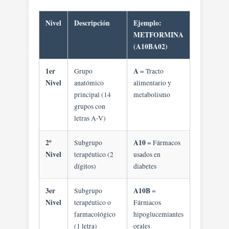
Nivel
Descripción
Ejemplo:
METFORMINA
(A10BA02)
1er
A
Grupo
= Tracto
Nivel
anatómico
alimentario y
principal (14
metabolismo
grupos con
letras A-V)
2º
A10
Subgrupo
= Fármacos
Nivel
terapéutico (2
usados en
dígitos)
diabetes
3er
A10B
Subgrupo
=
Nivel
terapéutico o
Fármacos
farmacológico
hipoglucemiantes
(1 letra)
orales