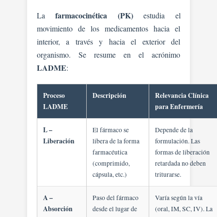
farmacocinética (PK)
La
estudia el
movimiento de los medicamentos hacia el
interior, a través y hacia el exterior del
organismo. Se resume en el acrónimo
LADME
:
Proceso
Descripción
Relevancia Clínica
LADME
para Enfermería
L –
El fármaco se
Depende de la
Liberación
libera de la forma
formulación. Las
farmacéutica
formas de liberación
(comprimido,
retardada no deben
cápsula, etc.)
triturarse.
A –
Paso del fármaco
Varía según la vía
Absorción
desde el lugar de
(oral, IM, SC, IV). La