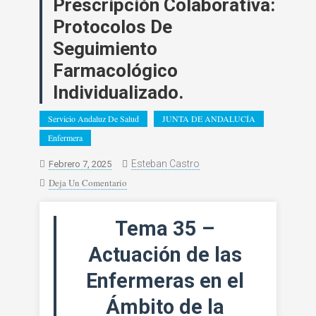
Prescripción Colaborativa:
Protocolos De
Seguimiento
Farmacológico
Individualizado.
Servicio Andaluz De Salud
JUNTA DE ANDALUCÍA
Enfermera
Esteban Castro
Febrero 7, 2025
En
Deja Un Comentario
ENFERMERA.
Tema
Tema 35 –
35.
Actuación
Actuación de las
De
Enfermeras en el
Las
Enfermeras
Ámbito de la
En