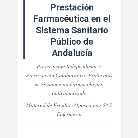
El
Prestación
Ámbito
De
Farmacéutica en el
La
Sistema Sanitario
Prestación
Farmacéutica
Público de
En
El
Andalucía
Sistema
Sanitario
Prescripción Independiente y
Público
Prescripción Colaborativa: Protocolos
De
de Seguimiento Farmacológico
Andalucía.
Prescripción
Individualizado
Independiente
Material de Estudio | Oposiciones SAS
Y
Prescripción
Enfermería
Colaborativa:
Protocolos
De