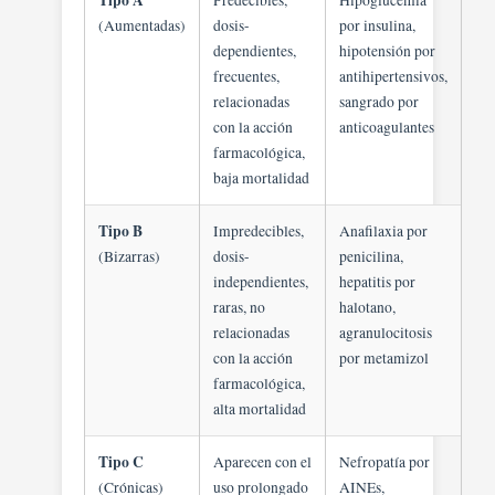
Tipo A
Predecibles,
Hipoglucemia
(Aumentadas)
dosis-
por insulina,
dependientes,
hipotensión por
frecuentes,
antihipertensivos,
relacionadas
sangrado por
con la acción
anticoagulantes
farmacológica,
baja mortalidad
Tipo B
Impredecibles,
Anafilaxia por
(Bizarras)
dosis-
penicilina,
independientes,
hepatitis por
raras, no
halotano,
relacionadas
agranulocitosis
con la acción
por metamizol
farmacológica,
alta mortalidad
Tipo C
Aparecen con el
Nefropatía por
(Crónicas)
uso prolongado
AINEs,