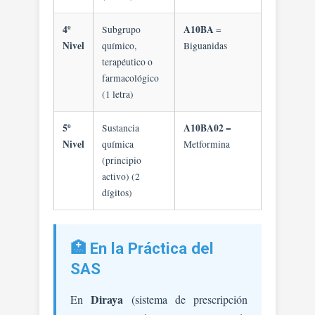
4º
A10BA
Subgrupo
=
Nivel
químico,
Biguanidas
terapéutico o
farmacológico
(1 letra)
5º
A10BA02
Sustancia
=
Nivel
química
Metformina
(principio
activo) (2
dígitos)
🏥 En la Práctica del
SAS
Diraya
En
(sistema de prescripción