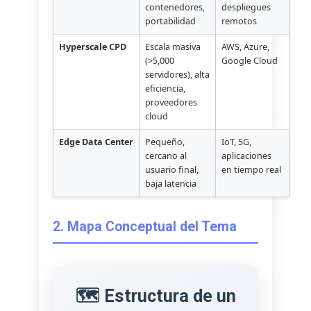
contenedores,
despliegues
portabilidad
remotos
Hyperscale CPD
Escala masiva
AWS, Azure,
(>5,000
Google Cloud
servidores), alta
eficiencia,
proveedores
cloud
Edge Data Center
Pequeño,
IoT, 5G,
cercano al
aplicaciones
usuario final,
en tiempo real
baja latencia
2. Mapa Conceptual del Tema
🗺️ Estructura de un