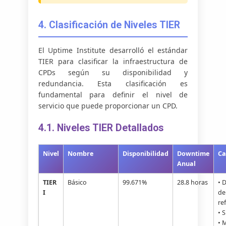
4. Clasificación de Niveles TIER
El Uptime Institute desarrolló el estándar
TIER para clasificar la infraestructura de
CPDs según su disponibilidad y
redundancia. Esta clasificación es
fundamental para definir el nivel de
servicio que puede proporcionar un CPD.
4.1. Niveles TIER Detallados
Nivel
Nombre
Disponibilidad
Downtime
Ca
Anual
TIER
Básico
99.671%
28.8 horas
• 
I
de
re
• 
• 