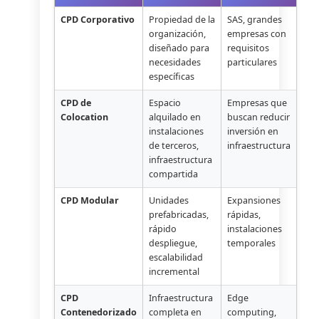
CPD Corporativo
Propiedad de la
SAS, grandes
organización,
empresas con
diseñado para
requisitos
necesidades
particulares
específicas
CPD de
Espacio
Empresas que
Colocation
alquilado en
buscan reducir
instalaciones
inversión en
de terceros,
infraestructura
infraestructura
compartida
CPD Modular
Unidades
Expansiones
prefabricadas,
rápidas,
rápido
instalaciones
despliegue,
temporales
escalabilidad
incremental
CPD
Infraestructura
Edge
Contenedorizado
completa en
computing,