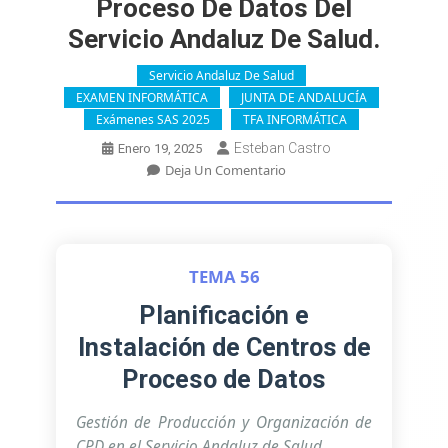
Proceso De Datos Del
Servicio Andaluz De Salud.
Servicio Andaluz De Salud
EXAMEN INFORMÁTICA
JUNTA DE ANDALUCÍA
Exámenes SAS 2025
TFA INFORMÁTICA
Esteban Castro
Enero 19, 2025
En
Deja Un Comentario
OPE
2025
TFA
INF.
Tema
TEMA 56
56.
Planificación
Planificación e
E
Instalación de Centros de
Instalación
De
Proceso de Datos
Un
Centro
Gestión de Producción y Organización de
De
CPD en el Servicio Andaluz de Salud