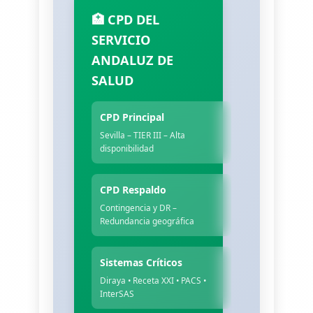
🏥 CPD DEL
SERVICIO
ANDALUZ DE
SALUD
CPD Principal
Sevilla – TIER III – Alta
disponibilidad
CPD Respaldo
Contingencia y DR –
Redundancia geográfica
Sistemas Críticos
Diraya • Receta XXI • PACS •
InterSAS