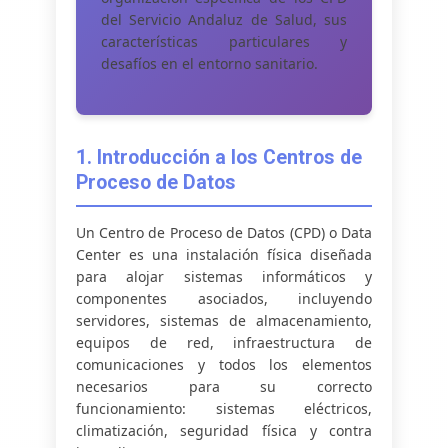
Salud.
del Servicio Andaluz de Salud, sus
características particulares y
desafíos en el entorno sanitario.
1. Introducción a los Centros de
Proceso de Datos
Un Centro de Proceso de Datos (CPD) o Data
Center es una instalación física diseñada
para alojar sistemas informáticos y
componentes asociados, incluyendo
servidores, sistemas de almacenamiento,
equipos de red, infraestructura de
comunicaciones y todos los elementos
necesarios para su correcto
funcionamiento: sistemas eléctricos,
climatización, seguridad física y contra