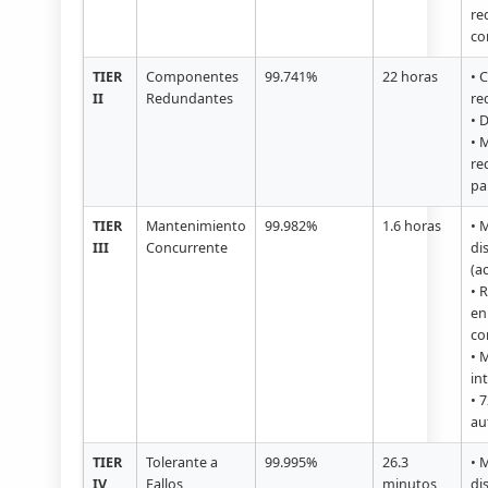
re
co
TIER
Componentes
99.741%
22 horas
• 
II
Redundantes
re
• 
• 
re
pa
TIER
Mantenimiento
99.982%
1.6 horas
• 
III
Concurrente
di
(a
• 
en
co
• 
in
• 
au
TIER
Tolerante a
99.995%
26.3
• 
IV
Fallos
minutos
di