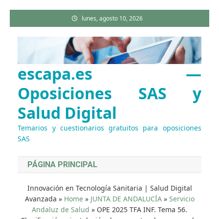
Saltar
lunes, agosto 10, 2026
al
contenido
escapa.es —
Oposiciones SAS y
Salud Digital
Temarios y cuestionarios gratuitos para oposiciones
SAS
PÁGINA PRINCIPAL
Innovación en Tecnología Sanitaria | Salud Digital
Avanzada
»
Home
»
JUNTA DE ANDALUCÍA
»
Servicio
Andaluz de Salud
»
OPE 2025 TFA INF. Tema 56.