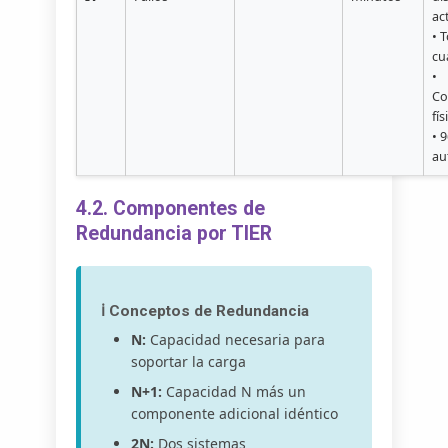
ac
• 
cu
•
Co
fís
• 
au
4.2. Componentes de
Redundancia por TIER
ℹ️ Conceptos de Redundancia
N:
Capacidad necesaria para
soportar la carga
N+1:
Capacidad N más un
componente adicional idéntico
2N:
Dos sistemas