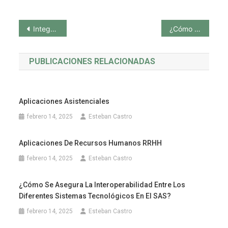
Navegación
Integración de las Aplicaciones Móviles de Salud en la App Salud Andalucía
¿Cómo se asegura la interoperabilidad entre los diferentes sistemas tecnológicos en el SAS?
de
PUBLICACIONES RELACIONADAS
entradas
Aplicaciones Asistenciales
febrero 14, 2025
Esteban Castro
Aplicaciones De Recursos Humanos RRHH
febrero 14, 2025
Esteban Castro
¿Cómo Se Asegura La Interoperabilidad Entre Los
Diferentes Sistemas Tecnológicos En El SAS?
febrero 14, 2025
Esteban Castro