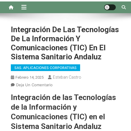
Integración De Las Tecnologías
De La Información Y
Comunicaciones (TIC) En El
Sistema Sanitario Andaluz
SAS. APLICACIONES CORPORATIVAS
Esteban Castro
Febrero 14, 2025
En
Deja Un Comentario
Integración
Integración de las Tecnologías
De
Las
de la Información y
Tecnologías
Comunicaciones (TIC) en el
De
Sistema Sanitario Andaluz
La