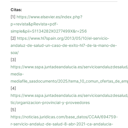
Citas:
[1]
https://www.elsevier.es/index.php?
p=revista&pRevista=pdf-
simple&pii=S1134282X0277499X&r=256
[2]
https://www.hl7spain.org/2013/05/10/el-servicio-
andaluz-de-salud-un-caso-de-exito-hl7-de-la-mano-de-
soa/
[3]
https://www.sspa.juntadeandalucia.es/servicioandaluzdesalud/si
media-
mediafile_sasdocumento/2025/tema_10_comun_ofertas_de_emp
[4]
https://www.sspa.juntadeandalucia.es/servicioandaluzdesalud
tic/organizacion-provincial-y-proveedores
[5]
https://noticias.juridicas.com/base_datos/CCAA/694759-
r-servicio-andaluz-de-salud-8-abr-2021-ca-andalucia-