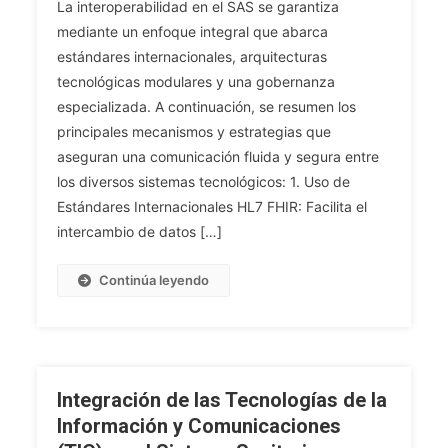
La interoperabilidad en el SAS se garantiza
Se
mediante un enfoque integral que abarca
Asegura
estándares internacionales, arquitecturas
La
tecnológicas modulares y una gobernanza
Interoperabilidad
Entre
especializada. A continuación, se resumen los
Los
principales mecanismos y estrategias que
Diferentes
aseguran una comunicación fluida y segura entre
Sistemas
los diversos sistemas tecnológicos: 1. Uso de
Tecnológicos
Estándares Internacionales HL7 FHIR: Facilita el
En
intercambio de datos […]
El
SAS?
Continúa leyendo
Integración de las Tecnologías de la
Información y Comunicaciones