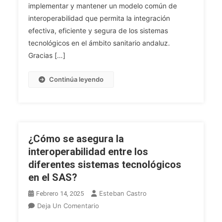
Técnica
implementar y mantener un modelo común de
De
interoperabilidad que permita la integración
Interoperabilidad
efectiva, eficiente y segura de los sistemas
(OTI)
tecnológicos en el ámbito sanitario andaluz.
En
Gracias […]
El
Servicio
Continúa leyendo
Andaluz
De
Salud
(SAS)
¿Cómo se asegura la
interoperabilidad entre los
diferentes sistemas tecnológicos
en el SAS?
Esteban Castro
Febrero 14, 2025
En
Deja Un Comentario
¿Cómo