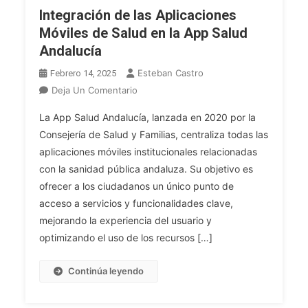
Integración de las Aplicaciones
Móviles de Salud en la App Salud
Andalucía
Esteban Castro
Febrero 14, 2025
En
Deja Un Comentario
Integración
La App Salud Andalucía, lanzada en 2020 por la
De
Consejería de Salud y Familias, centraliza todas las
Las
aplicaciones móviles institucionales relacionadas
Aplicaciones
con la sanidad pública andaluza. Su objetivo es
Móviles
De
ofrecer a los ciudadanos un único punto de
Salud
acceso a servicios y funcionalidades clave,
En
mejorando la experiencia del usuario y
La
optimizando el uso de los recursos […]
App
Salud
Continúa leyendo
Andalucía