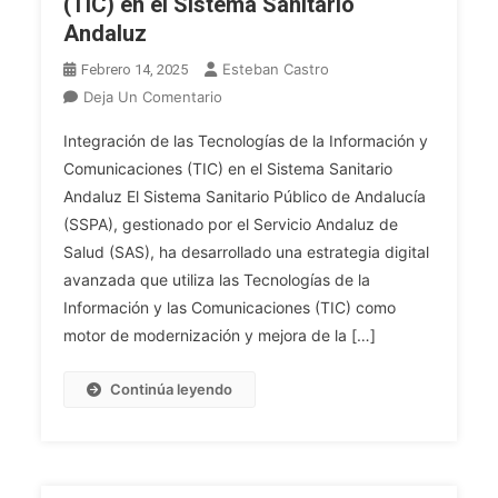
(TIC) en el Sistema Sanitario
Andaluz
Esteban Castro
Febrero 14, 2025
En
Deja Un Comentario
Integración
Integración de las Tecnologías de la Información y
De
Comunicaciones (TIC) en el Sistema Sanitario
Las
Andaluz El Sistema Sanitario Público de Andalucía
Tecnologías
(SSPA), gestionado por el Servicio Andaluz de
De
La
Salud (SAS), ha desarrollado una estrategia digital
Información
avanzada que utiliza las Tecnologías de la
Y
Información y las Comunicaciones (TIC) como
Comunicaciones
motor de modernización y mejora de la […]
(TIC)
En
Continúa leyendo
El
Sistema
Sanitario
Andaluz