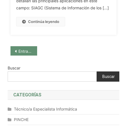
detallan las principales aplicaciones en este
De
campo: SIAGC (Sistema de Información de los […]
Salud
(SAS)
Continúa leyendo
Navegación
Entradas anteriores
de
Buscar
entradas
Buscar
CATEGORÍAS
Técnico/a Especialista Informática
PINCHE