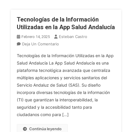
Tecnologías de la Información
Utilizadas en la App Salud Andalucía
Esteban Castro
Febrero 14, 2025
En
Deja Un Comentario
Tecnologías
Tecnologías de la Información Utilizadas en la App
De
Salud Andalucía La App Salud Andalucía es una
La
plataforma tecnológica avanzada que centraliza
Información
múltiples aplicaciones y servicios sanitarios del
Utilizadas
En
Servicio Andaluz de Salud (SAS). Su diseño
La
incorpora diversas tecnologías de la información
App
(TI) que garantizan la interoperabilidad, la
Salud
seguridad y la accesibilidad tanto para
Andalucía
ciudadanos como para […]
Continúa leyendo