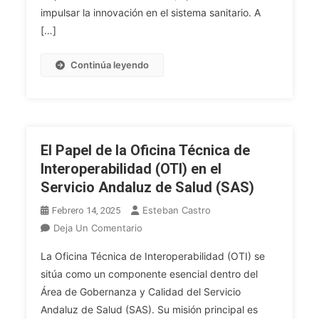
El
impulsar la innovación en el sistema sanitario. A
Servicio
[…]
Andaluz
De
Continúa leyendo
Salud
(SAS)
El Papel de la Oficina Técnica de
Interoperabilidad (OTI) en el
Servicio Andaluz de Salud (SAS)
Esteban Castro
Febrero 14, 2025
En
Deja Un Comentario
El
La Oficina Técnica de Interoperabilidad (OTI) se
Papel
sitúa como un componente esencial dentro del
De
Área de Gobernanza y Calidad del Servicio
La
Andaluz de Salud (SAS). Su misión principal es
Oficina