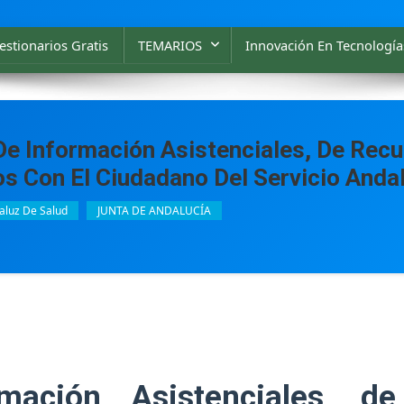
stionarios Gratis
TEMARIOS
Innovación En Tecnologías
De Información Asistenciales, De Re
s Con El Ciudadano Del Servicio Andal
aluz De Salud
JUNTA DE ANDALUCÍA
mación Asistenciales, d