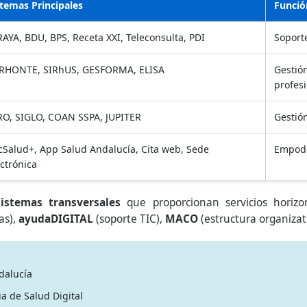
stemas Principales
Funció
RAYA, BDU, BPS, Receta XXI, Teleconsulta, PDI
Soporte
RHONTE, SIRhUS, GESFORMA, ELISA
Gestió
profesi
RO, SIGLO, COAN SSPA, JUPITER
Gestión
icSalud+, App Salud Andalucía, Cita web, Sede
Empode
ectrónica
sistemas transversales
que proporcionan servicios horiz
as),
ayudaDIGITAL
(soporte TIC),
MACO
(estructura organizat
dalucía
ia de Salud Digital