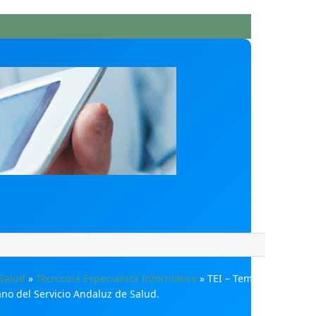
 Salud
»
Técnico/a Especialista Informática
»
TEI – Tema 42.
no del Servicio Andaluz de Salud.