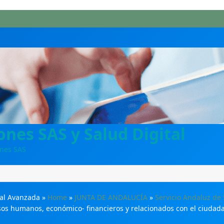
nes SAS y Salud Digital
ones SAS
ital Avanzada
»
Home
»
JUNTA DE ANDALUCÍA
»
Servicio Andaluz de
sos humanos, económico- financieros y relacionados con el ciudada