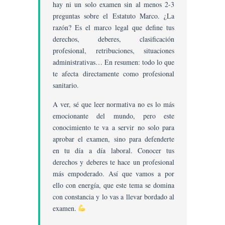
hay ni un solo examen sin al menos 2-3
De
La
preguntas sobre el Estatuto Marco. ¿La
Condición
razón? Es el marco legal que define tus
De
derechos, deberes, clasificación
Personal
profesional, retribuciones, situaciones
Estatutario
administrativas… En resumen: todo lo que
Fijo;
te afecta directamente como profesional
Provisión
sanitario.
De
Plazas,
A ver, sé que leer normativa no es lo más
Selección
emocionante del mundo, pero este
Y
conocimiento te va a servir no solo para
Promoción
aprobar el examen, sino para defenderte
Interna;
en tu día a día laboral. Conocer tus
Movilidad
derechos y deberes te hace un profesional
Del
más empoderado. Así que vamos a por
Personal;
ello con energía, que este tema se domina
Carrera
con constancia y lo vas a llevar bordado al
Profesional;
examen.
Retribuciones;