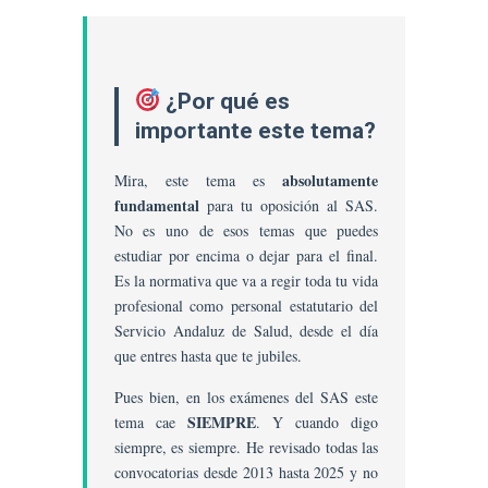
Estatuto
Marco
Del
Personal
¿Por qué es
Estatutario
importante este tema?
De
Los
absolutamente
Mira, este tema es
Servicios
fundamental
para tu oposición al SAS.
De
No es uno de esos temas que puedes
Salud:
estudiar por encima o dejar para el final.
Clasificación
Es la normativa que va a regir toda tu vida
Del
profesional como personal estatutario del
Personal
Estatutario;
Servicio Andaluz de Salud, desde el día
Derechos
que entres hasta que te jubiles.
Y
Pues bien, en los exámenes del SAS este
Deberes;
SIEMPRE
tema cae
. Y cuando digo
Adquisición
siempre, es siempre. He revisado todas las
Y
convocatorias desde 2013 hasta 2025 y no
Pérdida