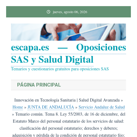
Saltar
jueves, agosto 06, 2026
al
contenido
escapa.es — Oposiciones
SAS y Salud Digital
Temarios y cuestionarios gratuitos para oposiciones SAS
PÁGINA PRINCIPAL
Innovación en Tecnología Sanitaria | Salud Digital Avanzada
»
Home
»
JUNTA DE ANDALUCÍA
»
Servicio Andaluz de Salud
»
Temario común. Tema 8. Ley 55/2003, de 16 de diciembre, del
Estatuto Marco del personal estatutario de los servicios de salud:
clasificación del personal estatutario; derechos y deberes;
adquisición y pérdida de la condición de personal estatutario fijo;