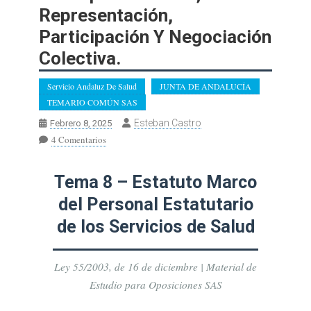
Representación,
Participación Y Negociación
Colectiva.
Servicio Andaluz De Salud
JUNTA DE ANDALUCÍA
TEMARIO COMÚN SAS
Esteban Castro
Febrero 8, 2025
En
4 Comentarios
Temario
Común.
Tema 8 – Estatuto Marco
Tema
8.
del Personal Estatutario
Ley
de los Servicios de Salud
55/2003,
De
16
Ley 55/2003, de 16 de diciembre | Material de
De
Estudio para Oposiciones SAS
Diciembre,
Del