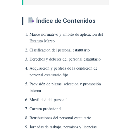
Jornadas
De
Trabajo,
Permisos
Índice de Contenidos
Y
Licencias;
Marco normativo y ámbito de aplicación del
Situaciones
Estatuto Marco
Del
Clasificación del personal estatutario
Personal
Estatutario;
Derechos y deberes del personal estatutario
Régimen
Adquisición y pérdida de la condición de
Disciplinario;
personal estatutario fijo
Incompatibilidades;
Provisión de plazas, selección y promoción
Representación,
Participación
interna
Y
Movilidad del personal
Negociación
Carrera profesional
Colectiva.
Retribuciones del personal estatutario
Jornadas de trabajo, permisos y licencias