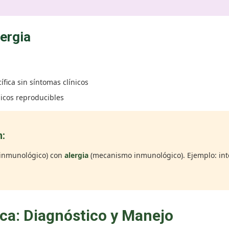
ergia
fica sin síntomas clínicos
nicos reproducibles
n:
inmunológico) con
alergia
(mecanismo inmunológico). Ejemplo: intol
ica: Diagnóstico y Manejo