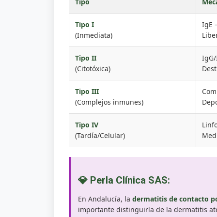
Tipo
Mec
Tipo I
IgE 
(Inmediata)
Libe
Tipo II
IgG
(Citotóxica)
Dest
Tipo III
Comp
(Complejos inmunes)
Depó
Tipo IV
Linf
(Tardía/Celular)
Medi
💎 Perla Clínica SAS:
En Andalucía, la
dermatitis de contacto p
importante distinguirla de la dermatitis 