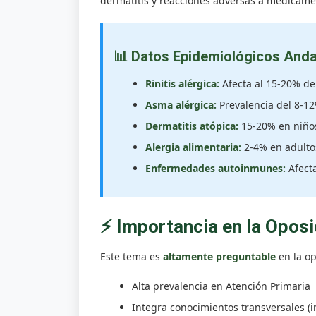
dermatitis y reacciones adversas a medicame
📊 Datos Epidemiológicos Anda
Rinitis alérgica:
Afecta al 15-20% de
Asma alérgica:
Prevalencia del 8-1
Dermatitis atópica:
15-20% en niños
Alergia alimentaria:
2-4% en adulto
Enfermedades autoinmunes:
Afecta
⚡ Importancia en la Oposi
Este tema es
altamente preguntable
en la op
Alta prevalencia en Atención Primaria
Integra conocimientos transversales (i