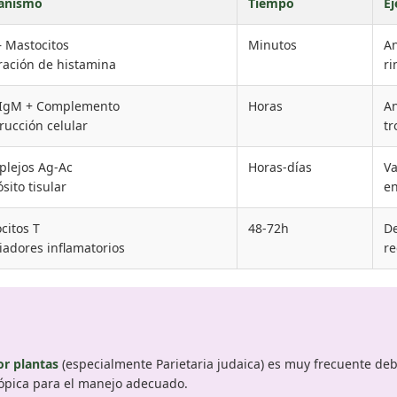
anismo
Tiempo
Ej
– Mastocitos
Minutos
An
ración de histamina
ri
/IgM + Complemento
Horas
An
rucción celular
tr
lejos Ag-Ac
Horas-días
Va
sito tisular
en
ocitos T
48-72h
De
adores inflamatorios
re
or plantas
(especialmente Parietaria judaica) es muy frecuente deb
atópica para el manejo adecuado.