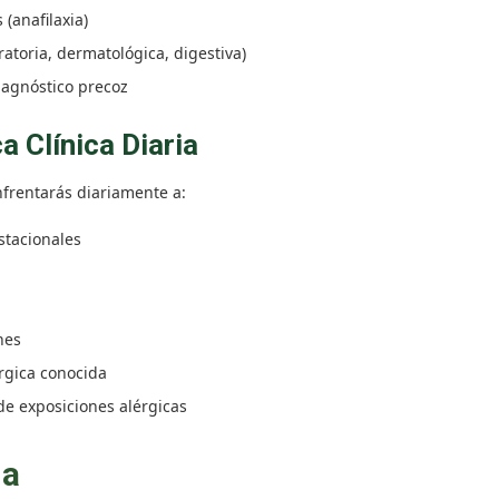
(anafilaxia)
ratoria, dermatológica, digestiva)
iagnóstico precoz
a Clínica Diaria
nfrentarás diariamente a:
stacionales
nes
rgica conocida
de exposiciones alérgicas
ma