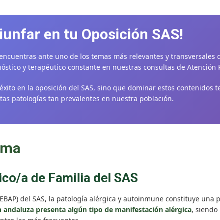
Alérgica
Y
Autoinmune
riunfar en tu Oposición SAS!
En
Atención
Primaria.
encuentras ante uno de los temas más relevantes y transversales de
stico y terapéutico constante en nuestras consultas de Atención 
éxito en la oposición del SAS, sino que dominar estos contenidos t
as patologías tan prevalentes en nuestra población.
ema
ico/a de Familia del SAS
BAP) del SAS, la patología alérgica y autoinmune constituye una par
andaluza presenta algún tipo de manifestación alérgica
, siendo