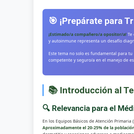
🎯 ¡Prepárate para T
¡Estimado/a compañero/a opositor/a!
Te 
y autoinmune representa un desafío diagnó
Este tema no solo es fundamental para tu 
competente y seguro/a en el manejo de est
📚 Introducción al T
🔍 Relevancia para el Méd
En los Equipos Básicos de Atención Primaria (E
Aproximadamente el 20-25% de la población 