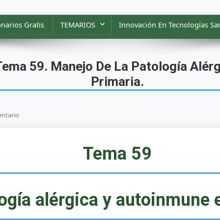
narios Gratis
TEMARIOS
Innovación En Tecnologías San
ma 59. Manejo De La Patología Alérg
Primaria.
En
ntario
MÉDICO
DE
FAMILIA
Tema 59
SAS.
Tema
59.
Manejo
De
ogía alérgica y autoinmune 
La
Patología