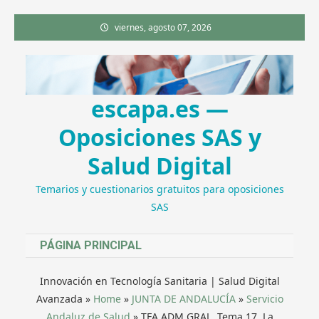
Saltar
viernes, agosto 07, 2026
al
contenido
escapa.es —
Oposiciones SAS y
Salud Digital
Temarios y cuestionarios gratuitos para oposiciones
SAS
PÁGINA PRINCIPAL
Innovación en Tecnología Sanitaria | Salud Digital
Avanzada
»
Home
»
JUNTA DE ANDALUCÍA
»
Servicio
Andaluz de Salud
»
TFA ADM GRAL. Tema 17. La