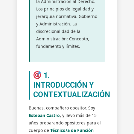
la Administración al Derecho.
Ordenamiento
Los principios de legalidad y
Político
jerarquía normativa. Gobierno
Del
y Administración. La
Estado.
discrecionalidad de la
Administración
Pública
Administración: Concepto,
Y
fundamento y límites.
Derecho:
El
Sometimiento
De
1.
La
INTRODUCCIÓN Y
Administración
CONTEXTUALIZACIÓN
Al
Derecho.
Los
Buenas, compañero opositor. Soy
Principios
Esteban Castro
, y llevo más de 15
De
años preparando opositores para el
Legalidad
cuerpo de
Técnico/a de Función