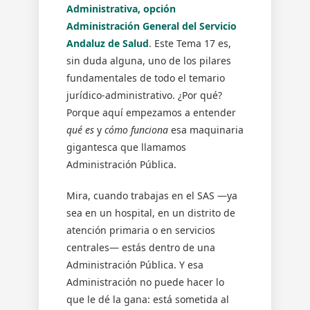
Y
Administrativa, opción
Jerarquía
Administración General del Servicio
Normativa.
Andaluz de Salud
. Este Tema 17 es,
Gobierno
sin duda alguna, uno de los pilares
Y
fundamentales de todo el temario
Administración.
jurídico-administrativo. ¿Por qué?
La
Porque aquí empezamos a entender
Discrecionalidad
De
qué es
y
cómo funciona
esa maquinaria
La
gigantesca que llamamos
Administración:
Administración Pública.
Concepto,
Fundamento
Mira, cuando trabajas en el SAS —ya
Y
sea en un hospital, en un distrito de
Límites.
atención primaria o en servicios
centrales— estás dentro de una
Administración Pública. Y esa
Administración no puede hacer lo
que le dé la gana: está sometida al