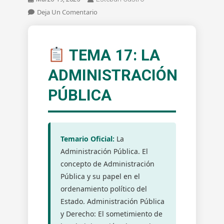
En
Deja Un Comentario
TFA
ADM
GRAL.
TEMA 17: LA
Tema
17.
ADMINISTRACIÓN
La
PÚBLICA
Administración
Pública.
El
Concepto
De
Temario Oficial:
La
Administración
Administración Pública. El
Pública
concepto de Administración
Y
Pública y su papel en el
Su
ordenamiento político del
Papel
Estado. Administración Pública
En
y Derecho: El sometimiento de
El