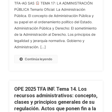
Competencias:
TFA-AG SAS
TEMA 17: LA ADMINISTRACIÓN
GRAL.
La
PÚBLICA Temario Oficial: La Administración
Tema
Descentralización,
Pública. El concepto de Administración Pública y
17.
La
La
su papel en el ordenamiento político del Estado.
Desconcentración,
Administración
Administración Pública y Derecho: El sometimiento
La
Pública.
de la Administración al Derecho. Los principios de
Delegación,
El
legalidad y jerarquía normativa. Gobierno y
La
Concepto
Encomienda
Administración. […]
De
De
Administración
Gestión
Continúa leyendo
Pública
Y
Y
Otros
Su
Mecanismos.
Papel
El
En
Acto
OPE 2025 TFA INF. Tema 14. Los
El
Administrativo:
recursos administrativos: concepto,
Ordenamiento
Concepto,
clases y principios generales de su
Político
Clases,
regulación. Actos que ponen fin a la
Del
Elementos