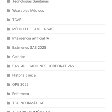
Tecnologías Sanitarias
Acciones
Wearables Médicos
En
Vía
TCAE
Judicial.
Las
MÉDICO DE FAMILIA SAS
Reclamaciones
Inteligencia artificial IA
Económico-
Administrativas.
Exámenes SAS 2025
Los
Celador
Órganos
Del
SAS. APLICACIONES CORPORATIVAS
Orden
Jurisdiccional
Historia clínica
Contencioso-
OPE 2025
Administrativo.
El
Enfermera
Procedimiento
Contencioso-
TFA INFORMÁTICA
Administrativo.