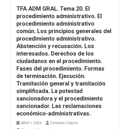
De
Especialidades
TFA ADM GRAL. Tema 20. El
Oficio.
En
procedimiento administrativo. El
La
Los
procedimiento administrativo
Revocación.
Procedimientos
común. Los principios generales del
La
De
Rectificación
procedimiento administrativo.
Naturaleza
De
Sancionadora.
Abstención y recusación. Los
Errores.
Especialidades
interesados. Derechos de los
Concepto
En
ciudadanos en el procedimiento.
De
Los
Fases del procedimiento. Formas
Administración
Procedimientos
de terminación. Ejecución.
Publica
En
Tramitación general y tramitación
A
Materia
Efectos
simplificada. La potestad
De
Del
sancionadora y el procedimiento
Responsabilidad
Recurso
Patrimonial.
sancionador. Las reclamaciones
Contencioso-
económico-administrativas.
Administrativo.
Esteban Castro
Los
Abril 1, 2026