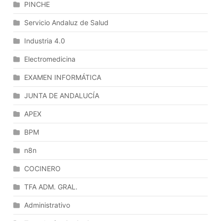
Administrativa.
PINCHE
La
La
Revisión
Servicio Andaluz de Salud
Resolución
De
De
Industria 4.0
Oficio.
Los
Electromedicina
Recursos
Administrativos.
EXAMEN INFORMÁTICA
Régimen
Jurídico
JUNTA DE ANDALUCÍA
De
APEX
Los
Distintos
BPM
Recursos
n8n
Administrativos.
Las
COCINERO
Reclamaciones
Previas
TFA ADM. GRAL.
Al
Administrativo
Ejercicio
De