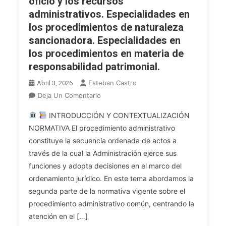
oficio y los recursos
administrativos. Especialidades en
los procedimientos de naturaleza
sancionadora. Especialidades en
los procedimientos en materia de
responsabilidad patrimonial.
Esteban Castro
Abril 3, 2026
En
Deja Un Comentario
ADMINISTRATIVO.
INTRODUCCIÓN Y CONTEXTUALIZACIÓN
Tema
NORMATIVA El procedimiento administrativo
17.
constituye la secuencia ordenada de actos a
Normativa
través de la cual la Administración ejerce sus
Vigente
Sobre
funciones y adopta decisiones en el marco del
El
ordenamiento jurídico. En este tema abordamos la
Procedimiento
segunda parte de la normativa vigente sobre el
Administrativo
procedimiento administrativo común, centrando la
Común
atención en el […]
De