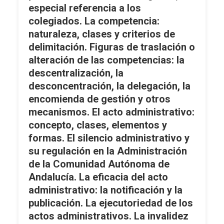
especial referencia a los
Y
Recusación.
colegiados. La competencia:
Los
naturaleza, clases y criterios de
Interesados.
delimitación. Figuras de traslación o
Derechos
alteración de las competencias: la
De
descentralización, la
Los
desconcentración, la delegación, la
Ciudadanos
encomienda de gestión y otros
En
mecanismos. El acto administrativo:
El
Procedimiento.
concepto, clases, elementos y
Fases
formas. El silencio administrativo y
Del
su regulación en la Administración
Procedimiento.
de la Comunidad Autónoma de
Formas
Andalucía. La eficacia del acto
De
administrativo: la notificación y la
Terminación.
publicación. La ejecutoriedad de los
Ejecución.
actos administrativos. La invalidez
Tramitación