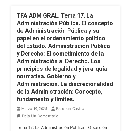
Referencia
A
TFA ADM GRAL. Tema 17. La
Los
Administración Pública. El concepto
Colegiados.
de Administración Pública y su
La
papel en el ordenamiento político
Competencia:
Naturaleza,
del Estado. Administración Pública
Clases
y Derecho: El sometimiento de la
Y
Administración al Derecho. Los
Criterios
principios de legalidad y jerarquía
De
normativa. Gobierno y
Delimitación.
Administración. La discrecionalidad
Figuras
de la Administración: Concepto,
De
Traslación
fundamento y límites.
O
Esteban Castro
Marzo 19, 2025
Alteración
En
Deja Un Comentario
De
TFA
Las
Tema 17: La Administración Pública | Oposición
ADM