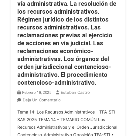
Estado.
vía administrativa. La resolución de
Y
Administración
los recursos administrativos.
Formas.
Pública
El
Régimen jurídico de los distintos
Y
Silencio
recursos administrativos. Las
Derecho:
Administrativo
reclamaciones previas al ejercicio
El
Y
de acciones en vía judicial. Las
Sometimiento
Su
reclamaciones económico-
De
Regulación
La
administrativas. Los órganos del
En
Administración
orden jurisdiccional contencioso-
La
Al
administrativo. El procedimiento
Administración
Derecho.
De
contencioso-administrativo.
Los
La
Principios
Esteban Castro
Febrero 18, 2025
Comunidad
De
En
Deja Un Comentario
Autónoma
Legalidad
OPE
De
Tema 14: Los Recursos Administrativos – TFA-STI
Y
2025
Andalucía.
SAS 2025 TEMA 14 – TEMARIO COMÚN Los
Jerarquía
TFA
La
Recursos Administrativos y el Orden Jurisdiccional
Normativa.
INF.
Eficacia
Gobierno
Contencioso-Administrativo Oposición TFA-STI •
Tema