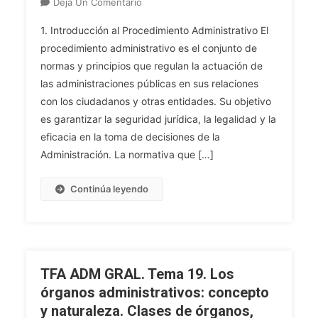
Órganos
En
Deja Un Comentario
Del
TFA
1. Introducción al Procedimiento Administrativo El
Orden
ADM
procedimiento administrativo es el conjunto de
Jurisdiccional
GRAL.
normas y principios que regulan la actuación de
Contencioso-
Tema
Administrativo.
las administraciones públicas en sus relaciones
20.
El
El
con los ciudadanos y otras entidades. Su objetivo
Procedimiento
Procedimiento
es garantizar la seguridad jurídica, la legalidad y la
Contencioso
Administrativo.
eficacia en la toma de decisiones de la
Administrativo.
El
Administración. La normativa que […]
La
Procedimiento
Sentencia
Administrativo
Continúa leyendo
Y
Común.
Los
Los
Recursos
Principios
Contra
Generales
Las
Del
TFA ADM GRAL. Tema 19. Los
Mismas.
Procedimiento
órganos administrativos: concepto
Administrativo.
y naturaleza. Clases de órganos,
Abstención