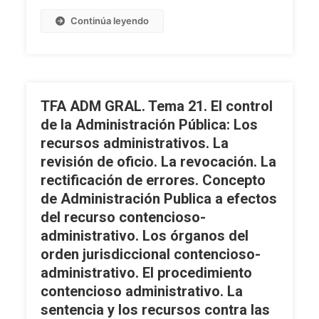
Las
Continúa leyendo
Administraciones
Públicas
(II):
Derechos
Del
TFA ADM GRAL. Tema 21. El control
Interesado
de la Administración Pública: Los
En
recursos administrativos. La
El
revisión de oficio. La revocación. La
Procedimiento.
Tramitación
rectificación de errores. Concepto
Ordinaria
de Administración Publica a efectos
Del
del recurso contencioso-
Procedimiento:
administrativo. Los órganos del
Iniciación;
orden jurisdiccional contencioso-
Ordenación;
administrativo. El procedimiento
Instrucción
contencioso administrativo. La
Y
Finalización.
sentencia y los recursos contra las