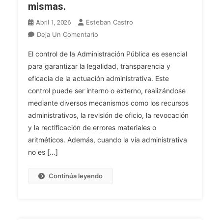
Tramitación
mismas.
Simplificada
Esteban Castro
Abril 1, 2026
Del
En
Deja Un Comentario
Procedimiento.
TFA
Ejecución.
El control de la Administración Pública es esencial
ADM
Revisión
para garantizar la legalidad, transparencia y
GRAL.
De
eficacia de la actuación administrativa. Este
Tema
Los
control puede ser interno o externo, realizándose
21.
Actos
El
mediante diversos mecanismos como los recursos
En
Control
administrativos, la revisión de oficio, la revocación
Vía
De
Administrativa:
y la rectificación de errores materiales o
La
La
aritméticos. Además, cuando la vía administrativa
Administración
Revisión
no es […]
Pública:
De
Los
Oficio
Continúa leyendo
Recursos
Y
Administrativos.
Los
La
Recursos
Revisión
Administrativos.