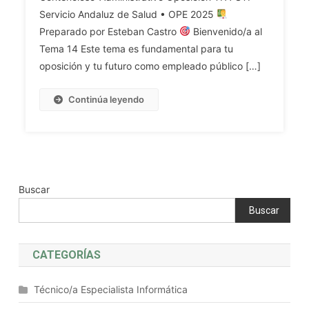
Del
Y
14.
Servicio Andaluz de Salud • OPE 2025
Acto
Administración.
Los
Preparado por Esteban Castro
Bienvenido/a al
Administrativo:
La
Recursos
Tema 14 Este tema es fundamental para tu
La
Discrecionalidad
Administrativos:
Notificación
oposición y tu futuro como empleado público […]
De
Concepto,
Y
La
Clases
La
Continúa leyendo
Administración:
Y
Publicación.
Concepto,
Principios
La
Fundamento
Generales
Ejecutoriedad
Y
De
De
Límites.
Su
Los
Regulación.
Buscar
Actos
Actos
Administrativos.
Buscar
Que
La
Ponen
Invalidez
Fin
CATEGORÍAS
De
A
Los
La
Actos
Técnico/a Especialista Informática
Vía
Administrativos.