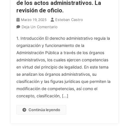
General
de los actos administrativos. La
Y
revisión de oficio.
Tramitación
Esteban Castro
Marzo 19, 2025
Simplificada.
En
Deja Un Comentario
La
TFA
Potestad
1. Introducción El derecho administrativo regula la
ADM
Sancionadora
organización y funcionamiento de la
GRAL.
Y
Administración Pública a través de los órganos
Tema
El
administrativos, los cuales ejercen competencias
19.
Procedimiento
Los
en virtud del principio de legalidad. En este tema
Sancionador.
Órganos
Las
se analizan los órganos administrativos, su
Administrativos:
Reclamaciones
clasificación y las figuras jurídicas que permiten la
Concepto
Económico-
modificación de competencias, así como el
Y
Administrativas.
concepto, clasificación, […]
Naturaleza.
Clases
Continúa leyendo
De
Órganos,
Especial