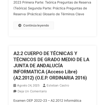
–
2023 Primera Parte: Teórica Preguntas de Reserva
Libre
(Teórica) Segunda Parte: Práctica Preguntas de
(Ordinaria)
Reserva (Práctica) Glosario de Términos Clave
OEP
2023.
Continúa leyendo
C1.2
Cuerpo
De
Ayudantes
Técnicos.
A2.2 CUERPO DE TÉCNICAS Y
Especialidad:
TÉCNICOS DE GRADO MEDIO DE LA
C1.2003
JUNTA DE ANDALUCÍA
Informática.
INFORMATICA (Acceso Libre)
P
(A2.2012) (O.E.P. ORDINARIA 2016)
Esteban Castro
Agosto 24, 2025
En
Deja Un Comentario
A2.2
Examen OEP 2022-23 – A2.2012 Informática
CUERPO