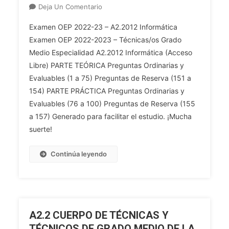
En
Deja Un Comentario
A2.2
Examen OEP 2022-23 – A2.2012 Informática
CUERPO
Examen OEP 2022-2023 – Técnicas/os Grado
DE
Medio Especialidad A2.2012 Informática (Acceso
TÉCNICAS
Libre) PARTE TEÓRICA Preguntas Ordinarias y
Y
TÉCNICOS
Evaluables (1 a 75) Preguntas de Reserva (151 a
DE
154) PARTE PRÁCTICA Preguntas Ordinarias y
GRADO
Evaluables (76 a 100) Preguntas de Reserva (155
MEDIO
a 157) Generado para facilitar el estudio. ¡Mucha
DE
suerte!
LA
JUNTA
Continúa leyendo
DE
ANDALUCÍA
INFORMATICA
(Acceso
Libre)
A2.2 CUERPO DE TÉCNICAS Y
(A2.2012)
TÉCNICOS DE GRADO MEDIO DE LA