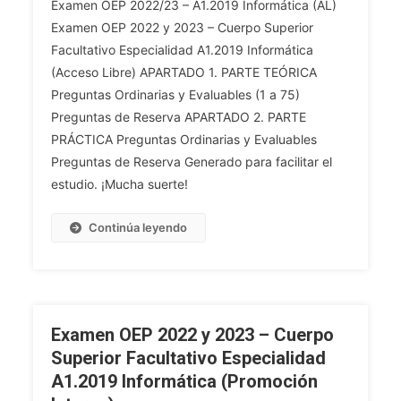
Examen OEP 2022/23 – A1.2019 Informática (AL)
OEP
Examen OEP 2022 y 2023 – Cuerpo Superior
2022
Facultativo Especialidad A1.2019 Informática
Y
(Acceso Libre) APARTADO 1. PARTE TEÓRICA
2023
–
Preguntas Ordinarias y Evaluables (1 a 75)
Cuerpo
Preguntas de Reserva APARTADO 2. PARTE
Superior
PRÁCTICA Preguntas Ordinarias y Evaluables
Facultativo
Preguntas de Reserva Generado para facilitar el
Especialidad
estudio. ¡Mucha suerte!
A1.2019
Informática
Continúa leyendo
(Acceso
Libre)
Examen OEP 2022 y 2023 – Cuerpo
Superior Facultativo Especialidad
A1.2019 Informática (Promoción