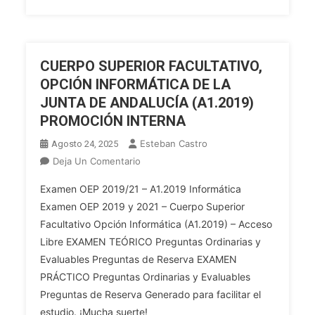
ANDALUCÍA
INFORMATICA
(Acceso
Libre)
CUERPO SUPERIOR FACULTATIVO,
(A2.2012)
OPCIÓN INFORMÁTICA DE LA
(O.E.P.
JUNTA DE ANDALUCÍA (A1.2019)
2022-
PROMOCIÓN INTERNA
2023)
Esteban Castro
Agosto 24, 2025
En
Deja Un Comentario
CUERPO
Examen OEP 2019/21 – A1.2019 Informática
SUPERIOR
Examen OEP 2019 y 2021 – Cuerpo Superior
FACULTATIVO,
Facultativo Opción Informática (A1.2019) – Acceso
OPCIÓN
Libre EXAMEN TEÓRICO Preguntas Ordinarias y
INFORMÁTICA
DE
Evaluables Preguntas de Reserva EXAMEN
LA
PRÁCTICO Preguntas Ordinarias y Evaluables
JUNTA
Preguntas de Reserva Generado para facilitar el
DE
estudio. ¡Mucha suerte!