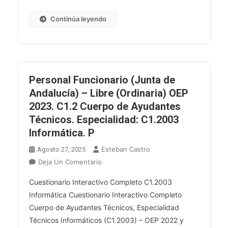
Una
Administración
Continúa leyendo
Pública
Eficiente
Y
Centrada
En
Personal Funcionario (Junta de
El
Andalucía) – Libre (Ordinaria) OEP
Ciudadano
2023. C1.2 Cuerpo de Ayudantes
Técnicos. Especialidad: C1.2003
Informática. P
Esteban Castro
Agosto 27, 2025
En
Deja Un Comentario
Personal
Cuestionario Interactivo Completo C1.2003
Funcionario
Informática Cuestionario Interactivo Completo
(Junta
Cuerpo de Ayudantes Técnicos, Especialidad
De
Técnicos Informáticos (C1.2003) – OEP 2022 y
Andalucía)