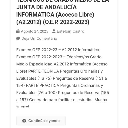
(O.E.P.
JUNTA DE ANDALUCÍA
ORDINARIA
INFORMATICA (Acceso Libre)
2018
Y
(A2.2012) (O.E.P. 2022-2023)
ESTABILIZACIÓN
Esteban Castro
Agosto 24, 2025
2017/2019)
En
Deja Un Comentario
A2.2
Examen OEP 2022-23 – A2.2012 Informática
CUERPO
Examen OEP 2022-2023 – Técnicas/os Grado
DE
Medio Especialidad A2.2012 Informática (Acceso
TÉCNICAS
Libre) PARTE TEÓRICA Preguntas Ordinarias y
Y
TÉCNICOS
Evaluables (1 a 75) Preguntas de Reserva (151 a
DE
154) PARTE PRÁCTICA Preguntas Ordinarias y
GRADO
Evaluables (76 a 100) Preguntas de Reserva (155
MEDIO
a 157) Generado para facilitar el estudio. ¡Mucha
DE
suerte!
LA
JUNTA
Continúa leyendo
DE