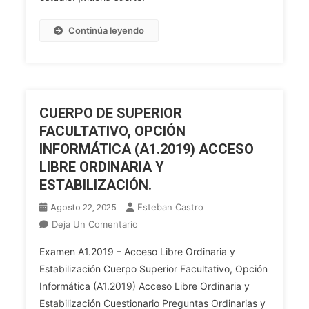
ANDALUCÍA
(A1.2019)
Continúa leyendo
PROMOCIÓN
INTERNA
CUERPO DE SUPERIOR
FACULTATIVO, OPCIÓN
INFORMÁTICA (A1.2019) ACCESO
LIBRE ORDINARIA Y
ESTABILIZACIÓN.
Esteban Castro
Agosto 22, 2025
En
Deja Un Comentario
CUERPO
Examen A1.2019 – Acceso Libre Ordinaria y
DE
Estabilización Cuerpo Superior Facultativo, Opción
SUPERIOR
Informática (A1.2019) Acceso Libre Ordinaria y
FACULTATIVO,
Estabilización Cuestionario Preguntas Ordinarias y
OPCIÓN