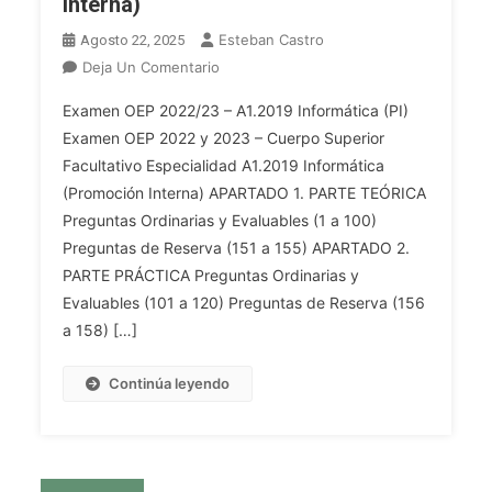
Interna)
Esteban Castro
Agosto 22, 2025
En
Deja Un Comentario
Examen
Examen OEP 2022/23 – A1.2019 Informática (PI)
OEP
Examen OEP 2022 y 2023 – Cuerpo Superior
2022
Facultativo Especialidad A1.2019 Informática
Y
(Promoción Interna) APARTADO 1. PARTE TEÓRICA
2023
–
Preguntas Ordinarias y Evaluables (1 a 100)
Cuerpo
Preguntas de Reserva (151 a 155) APARTADO 2.
Superior
PARTE PRÁCTICA Preguntas Ordinarias y
Facultativo
Evaluables (101 a 120) Preguntas de Reserva (156
Especialidad
a 158) […]
A1.2019
Informática
Continúa leyendo
(Promoción
Interna)