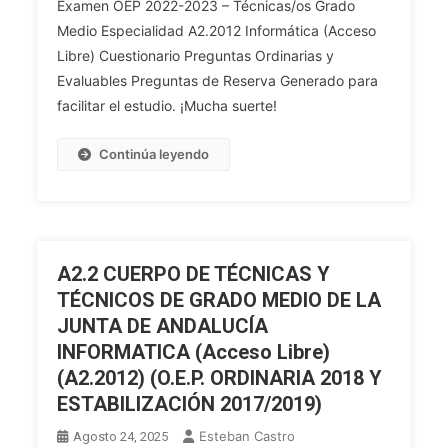
Examen OEP 2022-2023 – Técnicas/os Grado
DE
Medio Especialidad A2.2012 Informática (Acceso
TÉCNICAS
Libre) Cuestionario Preguntas Ordinarias y
Y
TÉCNICOS
Evaluables Preguntas de Reserva Generado para
DE
facilitar el estudio. ¡Mucha suerte!
GRADO
MEDIO
Continúa leyendo
DE
LA
JUNTA
DE
ANDALUCÍA
A2.2 CUERPO DE TÉCNICAS Y
INFORMATICA
TÉCNICOS DE GRADO MEDIO DE LA
(Acceso
JUNTA DE ANDALUCÍA
Libre)
INFORMATICA (Acceso Libre)
(A2.2012)
(A2.2012) (O.E.P. ORDINARIA 2018 Y
(O.E.P.
ESTABILIZACIÓN 2017/2019)
ORDINARIA
2016)
Esteban Castro
Agosto 24, 2025