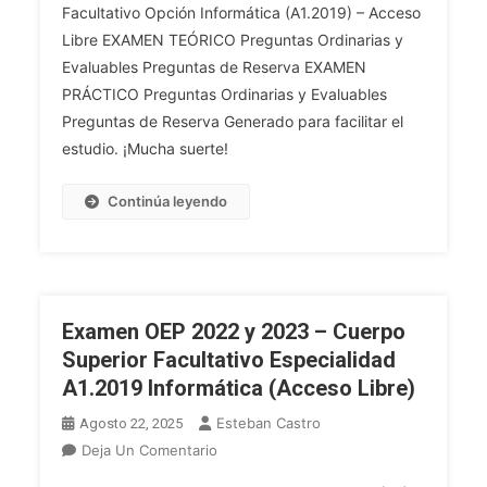
Facultativo Opción Informática (A1.2019) – Acceso
Y
Libre EXAMEN TEÓRICO Preguntas Ordinarias y
2021
–
Evaluables Preguntas de Reserva EXAMEN
Cuerpo
PRÁCTICO Preguntas Ordinarias y Evaluables
Superior
Preguntas de Reserva Generado para facilitar el
Facultativo
estudio. ¡Mucha suerte!
Opción
Informática
Continúa leyendo
(A1.2019)
–
Acceso
Libre
Examen OEP 2022 y 2023 – Cuerpo
Superior Facultativo Especialidad
A1.2019 Informática (Acceso Libre)
Esteban Castro
Agosto 22, 2025
En
Deja Un Comentario
Examen