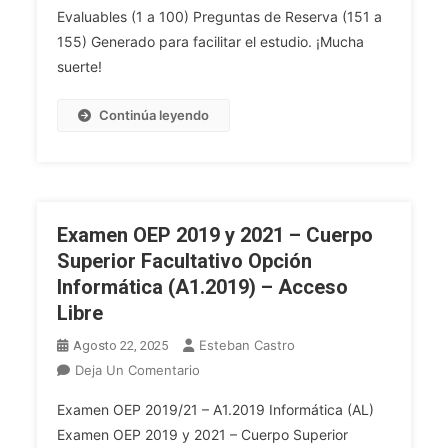
INFORMÁTICA
Evaluables (1 a 100) Preguntas de Reserva (151 a
(A1.2019)
155) Generado para facilitar el estudio. ¡Mucha
ACCESO
suerte!
LIBRE
ORDINARIA
Continúa leyendo
Y
ESTABILIZACIÓN.
Examen OEP 2019 y 2021 – Cuerpo
Superior Facultativo Opción
Informática (A1.2019) – Acceso
Libre
Esteban Castro
Agosto 22, 2025
En
Deja Un Comentario
Examen
Examen OEP 2019/21 – A1.2019 Informática (AL)
OEP
Examen OEP 2019 y 2021 – Cuerpo Superior
2019