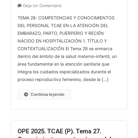
En
Deja Un Comentario
OPE
TEMA 28: COMPETENCIAS Y CONOCIMIENTOS
2025.
DEL PERSONAL TCAE EN LA ATENCIÓN DEL
TCAE
EMBARAZO, PARTO, PUERPERIO Y RECIÉN
(P).
NACIDO EN HOSPITALIZACIÓN 1. TÍTULO Y
Tema
28.
CONTEXTUALIZACIÓN El Tema 28 se enmarca
Competencias
dentro del ámbito de la salud materno-infantil, un
Y
área fundamental en la atención sanitaria que
Conocimientos
integra los cuidados especializados durante el
Del
proceso reproductivo femenino, desde la […]
Personal
TCAE
Continúa leyendo
En
La
Atención
Del
Embarazo,
OPE 2025. TCAE (P). Tema 27.
Parto,