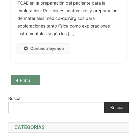
25.
TCAE en la preparación del paciente para la
Unidades
Atención
exploración: Posiciones anatómicas y preparación
De
Y
de materiales médico-quirúrgicos para
Hospitalización
Actuación
exploraciones tanto física como exploraciones
De
Del
Salud
instrumentales según los […]
Personal
Mental
TCAE
Y
Continúa leyendo
En
En
La
Los
Preparación
Dispositivos
Del
Comunitarios.
Navegación
Paciente
Entradas anteriores
El
Para
Trastorno
de
La
Mental
Buscar
Exploración:
entradas
Grave.
Posiciones
Buscar
La
Anatómicas
Salud
Y
Mental
CATEGORÍAS
Preparación
Infanto-
De