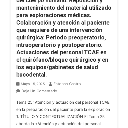
del cuerpo humano. Reposición y
Del
mantenimiento del material utilizado
Servicio
para exploraciones médicas.
Andaluz
De
Colaboración y atención al paciente
Salud.
que requiere de una intervención
Dispositivos
quirúrgica: Periodo preoperatorio,
Asistenciales
intraoperatorio y postoperatorio.
De
Actuaciones del personal TCAE en
Atención
el quirófano/bloque quirúrgico y en
Especializada
los equipos/gabinetes de salud
De
bucodental.
Salud
Mental.
Esteban Castro
Mayo 15, 2025
Actuaciones
En
Deja Un Comentario
Del
OPE
Personal
Tema 25: Atención y actuación del personal TCAE
2025.
TCAE
en la preparación del paciente para la exploración
TCAE
En
1. TÍTULO Y CONTEXTUALIZACIÓN El Tema 25
(P).
Las
aborda la «Atención y actuación del personal
Tema
Distintas