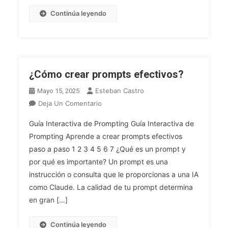
Y
Continúa leyendo
Principios
Del
Desarrollo
Ágil.
El
¿Cómo crear prompts efectivos?
Manifiesto
Ágil.
Esteban Castro
Mayo 15, 2025
Métodos
En
Deja Un Comentario
De
¿Cómo
Desarrollo
Guía Interactiva de Prompting Guía Interactiva de
Crear
Ágil:
Prompting Aprende a crear prompts efectivos
Prompts
SCRUM,
paso a paso 1 2 3 4 5 6 7 ¿Qué es un prompt y
Efectivos?
KANBAN.
por qué es importante? Un prompt es una
LEAN.
instrucción o consulta que le proporcionas a una IA
DevOps,
como Claude. La calidad de tu prompt determina
DevSecOps
en gran […]
Continúa leyendo