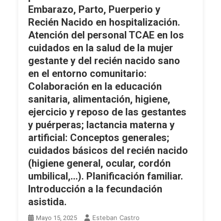
Cuidados
Embarazo, Parto, Puerperio y
Físicos
Recién Nacido en hospitalización.
Y
Atención del personal TCAE en los
Psíquicos
cuidados en la salud de la mujer
Al
gestante y del recién nacido sano
Paciente.
en el entorno comunitario:
Duelo,
Colaboración en la educación
Tipo
sanitaria, alimentación, higiene,
Y
Manifestaciones,
ejercicio y reposo de las gestantes
Apoyo
y puérperas; lactancia materna y
Al
artificial: Conceptos generales;
Cuidador
cuidados básicos del recién nacido
Principal
(higiene general, ocular, cordón
Y
umbilical,…). Planificación familiar.
Familia.
Introducción a la fecundación
Cuidados
Post-
asistida.
Mortem.
Esteban Castro
Mayo 15, 2025