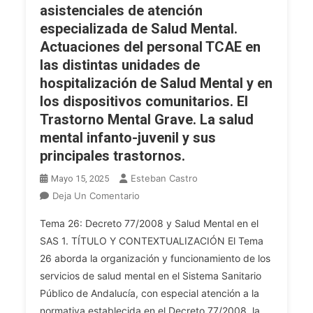
De
De
asistenciales de atención
La
Las
especializada de Salud Mental.
Persona
Gestantes
Actuaciones del personal TCAE en
Mayor
Y
las distintas unidades de
Y
Puérperas;
hospitalización de Salud Mental y en
Fomento
Lactancia
Del
los dispositivos comunitarios. El
Materna
Autocuidado.
Trastorno Mental Grave. La salud
Y
Apoyo
Artificial:
mental infanto-juvenil y sus
Al
Conceptos
principales trastornos.
Cuidador
Generales;
Esteban Castro
Del
Mayo 15, 2025
Cuidados
Anciano
En
Deja Un Comentario
Básicos
Dependiente.
OPE
Del
Tema 26: Decreto 77/2008 y Salud Mental en el
Atención
2025.
Recién
SAS 1. TÍTULO Y CONTEXTUALIZACIÓN El Tema
Y
TCAE
Nacido
26 aborda la organización y funcionamiento de los
Cuidados
(P).
(higiene
De
servicios de salud mental en el Sistema Sanitario
Tema
General,
Las
26.
Público de Andalucía, con especial atención a la
Ocular,
Úlceras
Decreto
normativa establecida en el Decreto 77/2008, la
Cordón