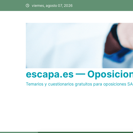
Saltar
viernes, agosto 07, 2026
al
contenido
escapa.es — Oposicione
Temarios y cuestionarios gratuitos para oposiciones S