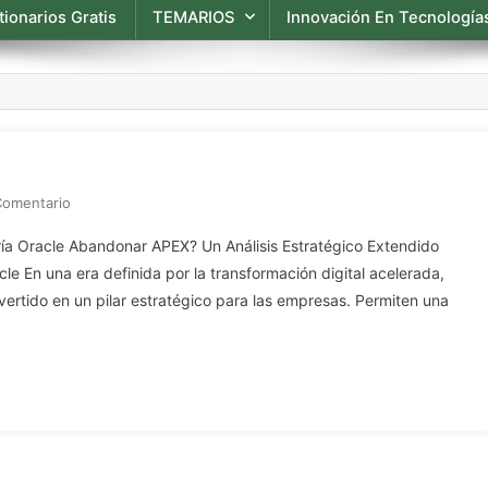
ionarios Gratis
TEMARIOS
Innovación En Tecnologías
En
Comentario
¿Podría
ría Oracle Abandonar APEX? Un Análisis Estratégico Extendido
Oracle
e En una era definida por la transformación digital acelerada,
Abandonar
vertido en un pilar estratégico para las empresas. Permiten una
APEX?