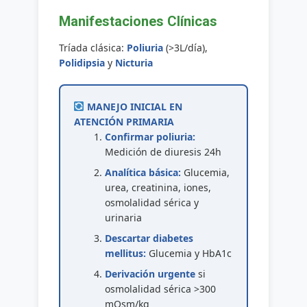
Manifestaciones Clínicas
Tríada clásica:
Poliuria
(>3L/día),
Polidipsia
y
Nicturia
MANEJO INICIAL EN
ATENCIÓN PRIMARIA
Confirmar poliuria:
Medición de diuresis 24h
Analítica básica:
Glucemia,
urea, creatinina, iones,
osmolalidad sérica y
urinaria
Descartar diabetes
mellitus:
Glucemia y HbA1c
Derivación urgente
si
osmolalidad sérica >300
mOsm/kg