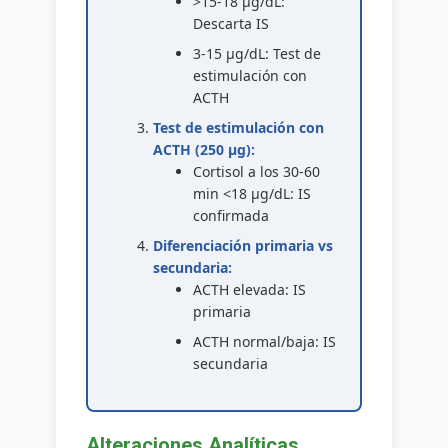
>15-18 μg/dL:
Descarta IS
3-15 μg/dL: Test de
estimulación con
ACTH
Test de estimulación con
ACTH (250 μg):
Cortisol a los 30-60
min <18 μg/dL: IS
confirmada
Diferenciación primaria vs
secundaria:
ACTH elevada: IS
primaria
ACTH normal/baja: IS
secundaria
Alteraciones Analíticas