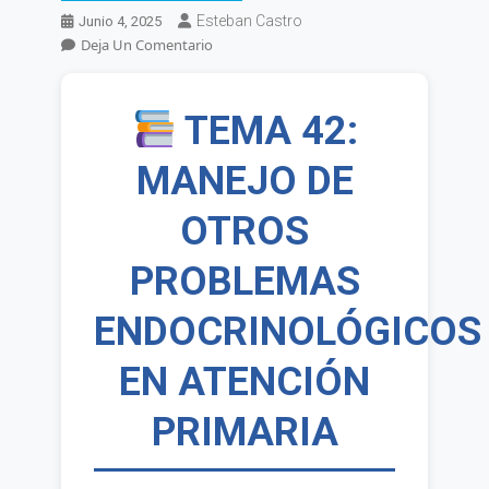
Esteban Castro
Junio 4, 2025
En
Deja Un Comentario
MÉDICO
DE
FAMILIA
TEMA 42:
SAS.
Tema
MANEJO DE
42.
Manejo
OTROS
De
Otros
Problemas
PROBLEMAS
Endocrinológicos
En
ENDOCRINOLÓGICOS
Atención
Primaria.
EN ATENCIÓN
Patología
Hipofisaria
Y
PRIMARIA
Suprarrenal.
Urgencias
Endocrinológicas.