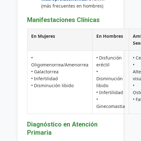
(más frecuentes en hombres)
Manifestaciones Clínicas
En Mujeres
En Hombres
Am
Sex
•
• Disfunción
• Ce
Oligomenorrea/Amenorrea
eréctil
•
• Galactorrea
•
Alt
• Infertilidad
Disminución
vis
• Disminución libido
libido
•
• Infertilidad
Ost
•
• Fa
Ginecomastia
Diagnóstico en Atención
Primaria