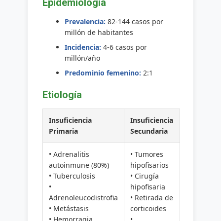
Epidemiología
Prevalencia:
82-144 casos por
millón de habitantes
Incidencia:
4-6 casos por
millón/año
Predominio femenino:
2:1
Etiología
Insuficiencia
Insuficiencia
Primaria
Secundaria
• Adrenalitis
• Tumores
autoinmune (80%)
hipofisarios
• Tuberculosis
• Cirugía
•
hipofisaria
Adrenoleucodistrofia
• Retirada de
• Metástasis
corticoides
• Hemorragia
•