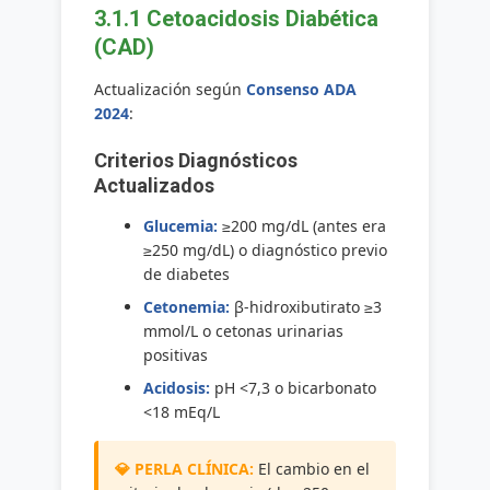
3.1.1 Cetoacidosis Diabética
(CAD)
Actualización según
Consenso ADA
2024
:
Criterios Diagnósticos
Actualizados
Glucemia:
≥200 mg/dL (antes era
≥250 mg/dL) o diagnóstico previo
de diabetes
Cetonemia:
β-hidroxibutirato ≥3
mmol/L o cetonas urinarias
positivas
Acidosis:
pH <7,3 o bicarbonato
<18 mEq/L
El cambio en el