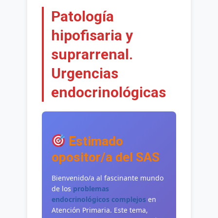
Patología
hipofisaria y
suprarrenal.
Urgencias
endocrinológicas
Estimado
opositor/a del SAS
Bienvenido/a al fascinante mundo
de los
problemas
endocrinológicos complejos
en
Atención Primaria. Este tema,