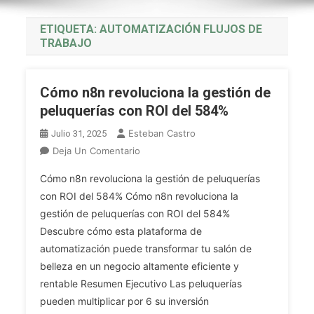
ETIQUETA:
AUTOMATIZACIÓN FLUJOS DE
TRABAJO
Cómo n8n revoluciona la gestión de
peluquerías con ROI del 584%
Esteban Castro
Julio 31, 2025
En
Deja Un Comentario
Cómo
Cómo n8n revoluciona la gestión de peluquerías
N8n
con ROI del 584% Cómo n8n revoluciona la
Revoluciona
gestión de peluquerías con ROI del 584%
La
Descubre cómo esta plataforma de
Gestión
De
automatización puede transformar tu salón de
Peluquerías
belleza en un negocio altamente eficiente y
Con
rentable Resumen Ejecutivo Las peluquerías
ROI
pueden multiplicar por 6 su inversión
Del