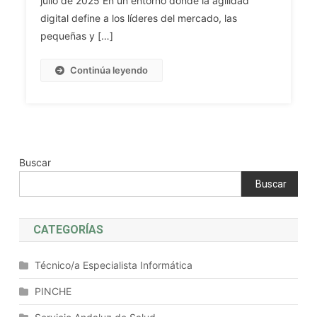
julio de 2025 En un entorno donde la agilidad
Para
digital define a los líderes del mercado, las
La
pequeñas y […]
Transformación
Digital
Continúa leyendo
De
PYMES
Buscar
Buscar
CATEGORÍAS
Técnico/a Especialista Informática
PINCHE