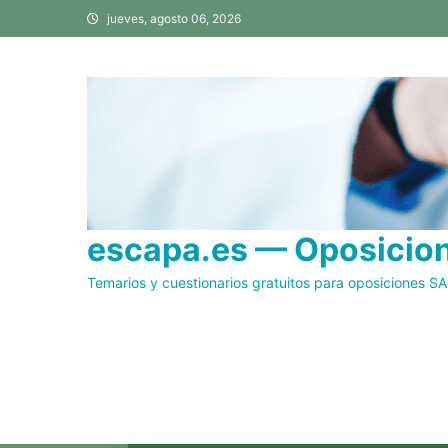
Saltar
jueves, agosto 06, 2026
al
contenido
escapa.es — Oposicione
Temarios y cuestionarios gratuitos para oposiciones S