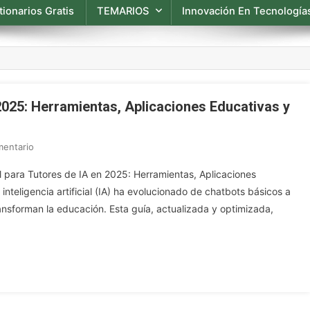
ionarios Gratis
TEMARIOS
Innovación En Tecnologías
 2025: Herramientas, Aplicaciones Educativas y
En
mentario
Guía
l para Tutores de IA en 2025: Herramientas, Aplicaciones
Integral
inteligencia artificial (IA) ha evolucionado de chatbots básicos a
Para
nsforman la educación. Esta guía, actualizada y optimizada,
Tutores
De
IA
En
2025:
Herramientas,
Aplicaciones