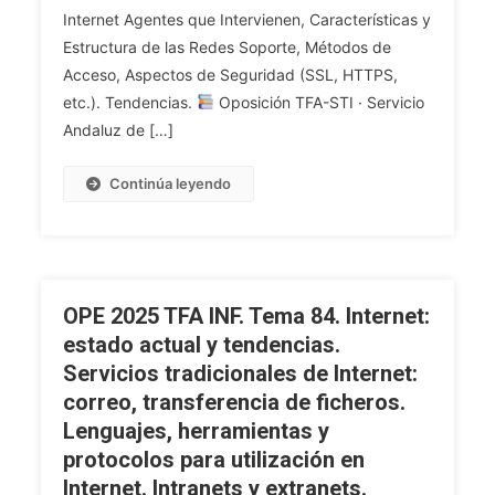
Internet Agentes que Intervienen, Características y
Tema
85.
Estructura de las Redes Soporte, Métodos de
Servicios
Acceso, Aspectos de Seguridad (SSL, HTTPS,
De
etc.). Tendencias.
Oposición TFA-STI · Servicio
Acceso
Andaluz de […]
A
La
Continúa leyendo
Información
Basados
En
Internet.
Agentes
OPE 2025 TFA INF. Tema 84. Internet:
Que
estado actual y tendencias.
Intervienen,
Servicios tradicionales de Internet:
Características
correo, transferencia de ficheros.
Y
Estructura
Lenguajes, herramientas y
De
protocolos para utilización en
Las
Internet. Intranets y extranets.