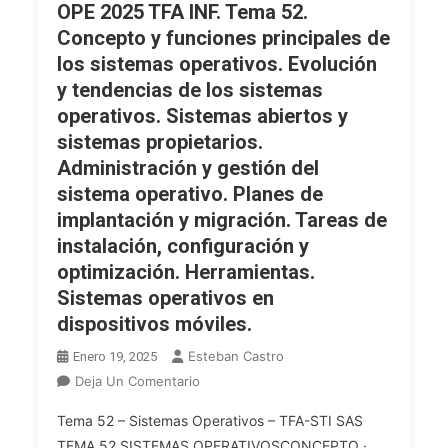
OPE 2025 TFA INF. Tema 52.
Transferencia
Concepto y funciones principales de
De
los sistemas operativos. Evolución
Ficheros.
y tendencias de los sistemas
Lenguajes,
Herramientas
operativos. Sistemas abiertos y
Y
sistemas propietarios.
Protocolos
Administración y gestión del
Para
sistema operativo. Planes de
Utilización
implantación y migración. Tareas de
En
instalación, configuración y
Internet.
optimización. Herramientas.
Intranets
Sistemas operativos en
Y
Extranets.
dispositivos móviles.
Accesibilidad
Esteban Castro
Enero 19, 2025
Y
En
Deja Un Comentario
Usabilidad.
OPE
Tema 52 – Sistemas Operativos – TFA-STI SAS
2025
TEMA 52 SISTEMAS OPERATIVOSCONCEPTO ·