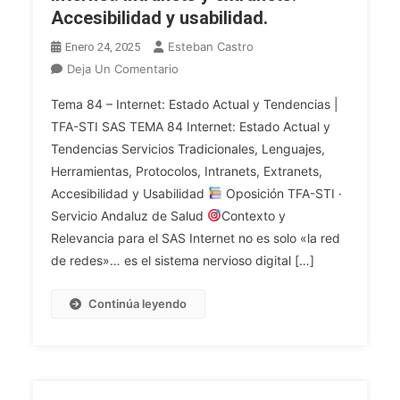
Redes
Accesibilidad y usabilidad.
Soporte,
Esteban Castro
Métodos
Enero 24, 2025
De
En
Deja Un Comentario
Acceso,
OPE
Tema 84 – Internet: Estado Actual y Tendencias |
Aspectos
2025
TFA-STI SAS TEMA 84 Internet: Estado Actual y
De
TFA
Tendencias Servicios Tradicionales, Lenguajes,
Seguridad
INF.
(SSL,
Herramientas, Protocolos, Intranets, Extranets,
Tema
HTTPS,
84.
Accesibilidad y Usabilidad
Oposición TFA-STI ·
Etc.).
Internet:
Servicio Andaluz de Salud
Contexto y
Tendencias.
Estado
Relevancia para el SAS Internet no es solo «la red
Actual
de redes»… es el sistema nervioso digital […]
Y
Tendencias.
Continúa leyendo
Servicios
Tradicionales
De
Internet:
Correo,