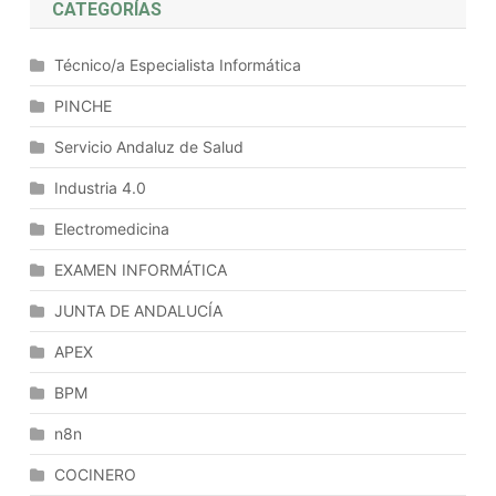
CATEGORÍAS
Del
Álgebra
Técnico/a Especialista Informática
De
Boole.
PINCHE
Concepto
Servicio Andaluz de Salud
De
Sistema
Industria 4.0
Informático.
Componentes
Electromedicina
Y
EXAMEN INFORMÁTICA
Funcionamiento:
Componentes
JUNTA DE ANDALUCÍA
Físicos,
APEX
Componentes
Lógicos.
BPM
Jerarquía
De
n8n
Niveles,
COCINERO
Clasificaciones.