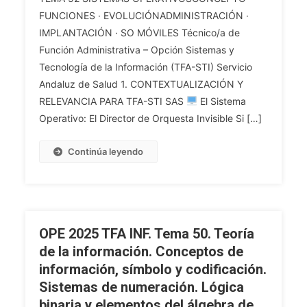
TFA
FUNCIONES · EVOLUCIÓNADMINISTRACIÓN ·
INF.
IMPLANTACIÓN · SO MÓVILES Técnico/a de
Tema
52.
Función Administrativa – Opción Sistemas y
Concepto
Tecnología de la Información (TFA-STI) Servicio
Y
Andaluz de Salud 1. CONTEXTUALIZACIÓN Y
Funciones
RELEVANCIA PARA TFA-STI SAS
El Sistema
Principales
Operativo: El Director de Orquesta Invisible Si […]
De
Los
Continúa leyendo
Sistemas
Operativos.
Evolución
Y
Tendencias
OPE 2025 TFA INF. Tema 50. Teoría
De
de la información. Conceptos de
Los
información, símbolo y codificación.
Sistemas
Sistemas de numeración. Lógica
Operativos.
Sistemas
binaria y elementos del álgebra de