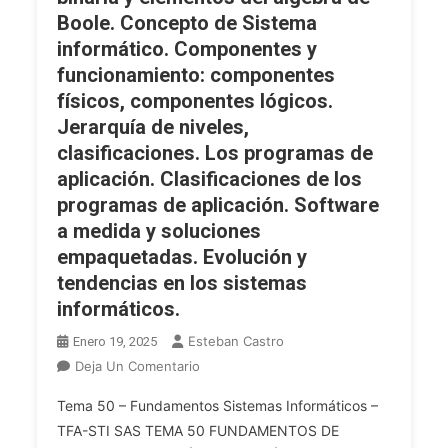
Abiertos
Boole. Concepto de Sistema
Y
informático. Componentes y
Sistemas
funcionamiento: componentes
Propietarios.
físicos, componentes lógicos.
Administración
Jerarquía de niveles,
Y
clasificaciones. Los programas de
Gestión
Del
aplicación. Clasificaciones de los
Sistema
programas de aplicación. Software
Operativo.
a medida y soluciones
Planes
empaquetadas. Evolución y
De
tendencias en los sistemas
Implantación
informáticos.
Y
Migración.
Esteban Castro
Enero 19, 2025
Tareas
En
Deja Un Comentario
De
OPE
Instalación,
Tema 50 – Fundamentos Sistemas Informáticos –
2025
Configuración
TFA-STI SAS TEMA 50 FUNDAMENTOS DE
TFA