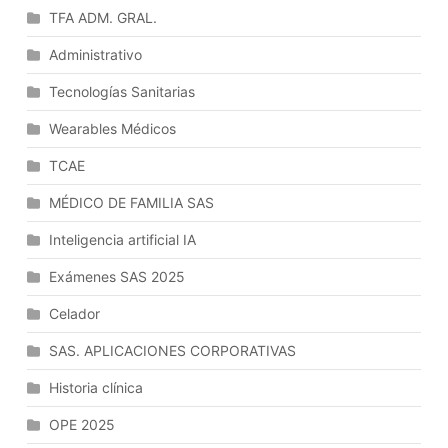
Los
TFA ADM. GRAL.
Programas
Administrativo
De
Aplicación.
Tecnologías Sanitarias
Clasificaciones
De
Wearables Médicos
Los
TCAE
Programas
De
MÉDICO DE FAMILIA SAS
Aplicación.
Inteligencia artificial IA
Software
A
Exámenes SAS 2025
Medida
Y
Celador
Soluciones
SAS. APLICACIONES CORPORATIVAS
Empaquetadas.
Evolución
Historia clínica
Y
OPE 2025
Tendencias
En