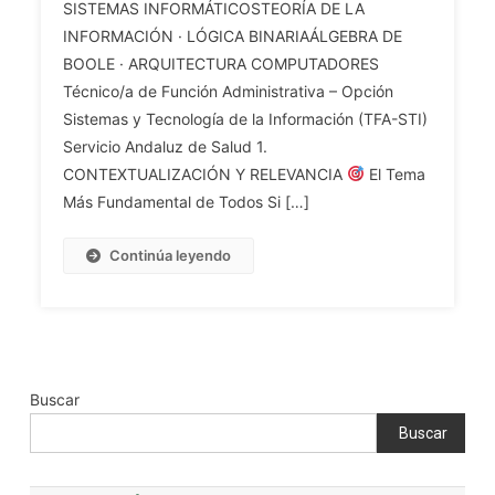
Y
SISTEMAS INFORMÁTICOSTEORÍA DE LA
INF.
Optimización.
INFORMACIÓN · LÓGICA BINARIAÁLGEBRA DE
Tema
Herramientas.
50.
BOOLE · ARQUITECTURA COMPUTADORES
Sistemas
Teoría
Técnico/a de Función Administrativa – Opción
Operativos
De
Sistemas y Tecnología de la Información (TFA-STI)
En
La
Servicio Andaluz de Salud 1.
Dispositivos
Información.
CONTEXTUALIZACIÓN Y RELEVANCIA
El Tema
Móviles.
Conceptos
Más Fundamental de Todos Si […]
De
Información,
Continúa leyendo
Símbolo
Y
Codificación.
Sistemas
De
Numeración.
Buscar
Lógica
Buscar
Binaria
Y
Elementos