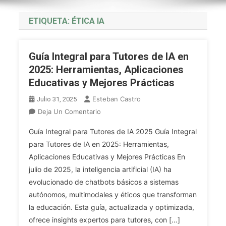
ETIQUETA:
ÉTICA IA
Guía Integral para Tutores de IA en
2025: Herramientas, Aplicaciones
Educativas y Mejores Prácticas
Esteban Castro
Julio 31, 2025
En
Deja Un Comentario
Guía
Guía Integral para Tutores de IA 2025 Guía Integral
Integral
para Tutores de IA en 2025: Herramientas,
Para
Aplicaciones Educativas y Mejores Prácticas En
Tutores
julio de 2025, la inteligencia artificial (IA) ha
De
IA
evolucionado de chatbots básicos a sistemas
En
autónomos, multimodales y éticos que transforman
2025:
la educación. Esta guía, actualizada y optimizada,
Herramientas,
ofrece insights expertos para tutores, con […]