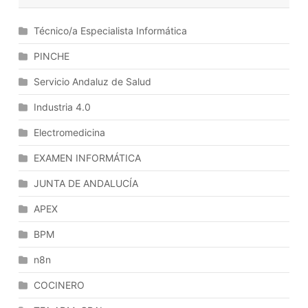
La
Configuración
Técnico/a Especialista Informática
Del
Software:
PINCHE
Identificación
Servicio Andaluz de Salud
De
La
Industria 4.0
Configuración.
Electromedicina
Control
De
EXAMEN INFORMÁTICA
Versiones
Y
JUNTA DE ANDALUCÍA
Cambios:
APEX
GIT.
BPM
n8n
COCINERO