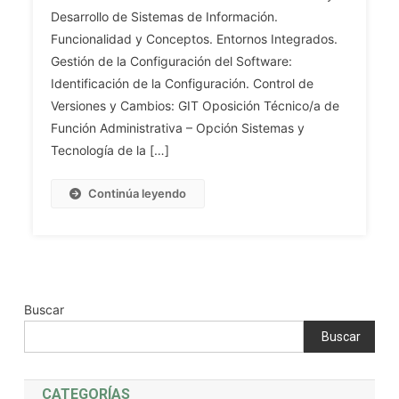
Desarrollo de Sistemas de Información.
INF.
Funcionalidad y Conceptos. Entornos Integrados.
Tema
43.
Gestión de la Configuración del Software:
Herramientas
Identificación de la Configuración. Control de
De
Versiones y Cambios: GIT Oposición Técnico/a de
Diseño
Función Administrativa – Opción Sistemas y
Y
Tecnología de la […]
Desarrollo
De
Continúa leyendo
Sistemas
De
Información.
Funcionalidad
Y
Conceptos.
Buscar
Entornos
Buscar
Integrados.
Gestión
De
CATEGORÍAS