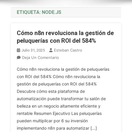
ETIQUETA:
NODE.JS
Cómo n8n revoluciona la gestión de
peluquerías con ROI del 584%
Esteban Castro
Julio 31, 2025
En
Deja Un Comentario
Cómo
Cómo n8n revoluciona la gestión de peluquerías
N8n
con ROI del 584% Cómo n8n revoluciona la
Revoluciona
gestión de peluquerías con ROI del 584%
La
Descubre cómo esta plataforma de
Gestión
De
automatización puede transformar tu salón de
Peluquerías
belleza en un negocio altamente eficiente y
Con
rentable Resumen Ejecutivo Las peluquerías
ROI
pueden multiplicar por 6 su inversión
Del
implementando n8n para automatizar […]
584%