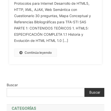
Protocolos para Internet Desarrollo de HTML5,
INF.
HTTP, XML, AJAX, Web Semántica con
Tema
47.
Cuestionario 30 preguntas, Mapa Conceptual y
Arquitecturas,
Referencias Bibliográficas para TFA-STI SAS
Lenguajes,
PARTE 1: CONTENIDOS TEÓRICOS 1. HTML5:
Herramientas
ESPECIFICACIÓN COMPLETA 1.1 Historia y
Y
Evolución de HTML HTML 1.0 […]
Protocolos
Para
Continúa leyendo
Utilización
En
Internet.
Lenguaje
De
Especificación
Buscar
HTML:
Buscar
Versiones
Y
Características.
CATEGORÍAS