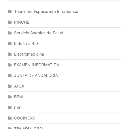
El
Protocolo
Técnico/a Especialista Informática
HTTP:
Versiones
PINCHE
Y
Servicio Andaluz de Salud
Características.
Lenguaje
Industria 4.0
XML.
Electromedicina
Desarrollo
De
EXAMEN INFORMÁTICA
Aplicaciones
Web
JUNTA DE ANDALUCÍA
En
APEX
El
Cliente.
BPM
Desarrollo
n8n
De
Aplicaciones
COCINERO
Web
En
TFA ADM. GRAL.