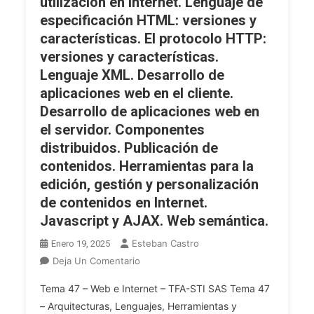
utilización en Internet. Lenguaje de
Lenguajes,
Herramientas
especificación HTML: versiones y
Y
características. El protocolo HTTP:
Protocolos
versiones y características.
Para
Lenguaje XML. Desarrollo de
Utilización
aplicaciones web en el cliente.
En
Desarrollo de aplicaciones web en
Internet.
el servidor. Componentes
Intranets
distribuidos. Publicación de
Y
Extranets.
contenidos. Herramientas para la
Accesibilidad
edición, gestión y personalización
Y
de contenidos en Internet.
Usabilidad.
Javascript y AJAX. Web semántica.
Esteban Castro
Enero 19, 2025
En
Deja Un Comentario
OPE
Tema 47 – Web e Internet – TFA-STI SAS Tema 47
2025
– Arquitecturas, Lenguajes, Herramientas y
TFA