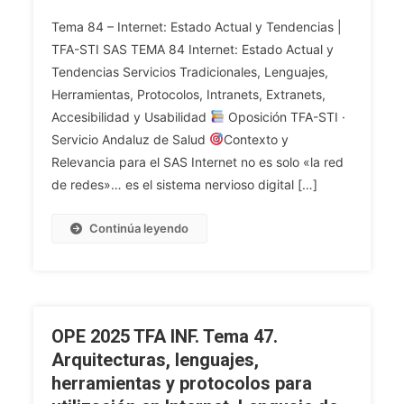
OPE
Tema 84 – Internet: Estado Actual y Tendencias |
2025
TFA-STI SAS TEMA 84 Internet: Estado Actual y
TFA
Tendencias Servicios Tradicionales, Lenguajes,
INF.
Herramientas, Protocolos, Intranets, Extranets,
Tema
84.
Accesibilidad y Usabilidad
Oposición TFA-STI ·
Internet:
Servicio Andaluz de Salud
Contexto y
Estado
Relevancia para el SAS Internet no es solo «la red
Actual
de redes»… es el sistema nervioso digital […]
Y
Tendencias.
Continúa leyendo
Servicios
Tradicionales
De
Internet:
Correo,
OPE 2025 TFA INF. Tema 47.
Transferencia
Arquitecturas, lenguajes,
De
herramientas y protocolos para
Ficheros.