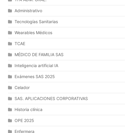
El
Administrativo
Servidor.
Componentes
Tecnologías Sanitarias
Distribuidos.
Publicación
Wearables Médicos
De
TCAE
Contenidos.
Herramientas
MÉDICO DE FAMILIA SAS
Para
Inteligencia artificial IA
La
Edición,
Exámenes SAS 2025
Gestión
Y
Celador
Personalización
SAS. APLICACIONES CORPORATIVAS
De
Contenidos
Historia clínica
En
OPE 2025
Internet.
Javascript
Enfermera