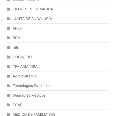
Información:
EXAMEN INFORMÁTICA
Modelado
De
JUNTA DE ANDALUCÍA
Dominio,
APEX
Modelo
Entidad
BPM
Relación
n8n
Y
Modelos
COCINERO
De
Clases.
TFA ADM. GRAL.
Análisis
Administrativo
Dinámico
De
Tecnologías Sanitarias
Sistemas
De
Wearables Médicos
Información:
TCAE
Modelado
De
MÉDICO DE FAMILIA SAS