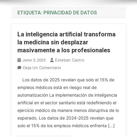
ETIQUETA:
PRIVACIDAD DE DATOS
La inteligencia artificial transforma
la medicina sin desplazar
masivamente a los profesionales
Esteban Castro
Junio 5, 2025
En
Deja Un Comentario
La
Los datos de 2025 revelan que solo el 15% de
Inteligencia
empleos médicos está en riesgo real de
Artificial
automatización La implementación de inteligencia
Transforma
artificial en el sector sanitario está redefiniendo el
La
Medicina
ejercicio médico de manera menos disruptiva de lo
Sin
esperado. Los datos de 2024-2025 revelan que
Desplazar
solo el 15% de los empleos médicos enfrenta […]
Masivamente