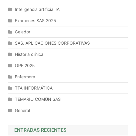
Procesos,
Inteligencia artificial IA
Modelado
Dinámico,
Exámenes SAS 2025
BPMN
(Business
Celador
Process
SAS. APLICACIONES CORPORATIVAS
Model
And
Historia clínica
Notation)
OPE 2025
Y
CMMN
Enfermera
(Case
Management
TFA INFORMÁTICA
Model
TEMARIO COMÚN SAS
And
Notation).
General
Análisis
De
Aspectos
ENTRADAS RECIENTES
No