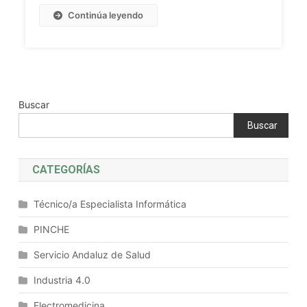
Información:
Continúa leyendo
Casos
De
Uso
E
Historias
De
Buscar
Usuario.
Buscar
Lenguaje
Unificado
De
CATEGORÍAS
Modelado
(UML).
Técnico/a Especialista Informática
Análisis
Del
PINCHE
Dominio
Servicio Andaluz de Salud
De
Los
Industria 4.0
Sistemas
Electromedicina
De