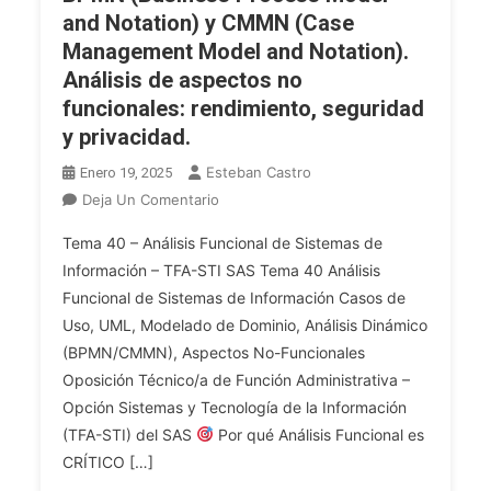
and Notation) y CMMN (Case
Management Model and Notation).
Análisis de aspectos no
funcionales: rendimiento, seguridad
y privacidad.
Esteban Castro
Enero 19, 2025
En
Deja Un Comentario
OPE
Tema 40 – Análisis Funcional de Sistemas de
2025
Información – TFA-STI SAS Tema 40 Análisis
TFA
Funcional de Sistemas de Información Casos de
INF.
Uso, UML, Modelado de Dominio, Análisis Dinámico
Tema
40.
(BPMN/CMMN), Aspectos No-Funcionales
Análisis
Oposición Técnico/a de Función Administrativa –
Funcional
Opción Sistemas y Tecnología de la Información
De
(TFA-STI) del SAS
Por qué Análisis Funcional es
Sistemas
CRÍTICO […]
De