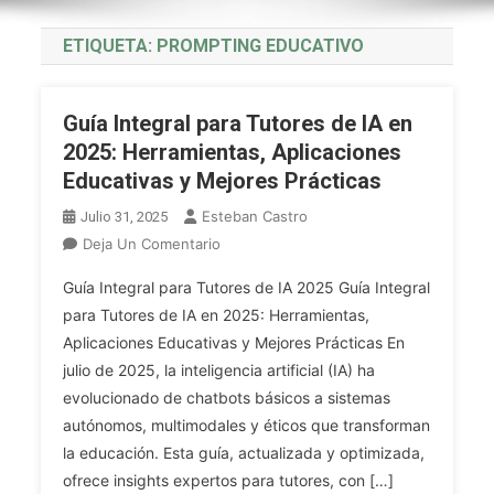
ETIQUETA:
PROMPTING EDUCATIVO
Guía Integral para Tutores de IA en
2025: Herramientas, Aplicaciones
Educativas y Mejores Prácticas
Esteban Castro
Julio 31, 2025
En
Deja Un Comentario
Guía
Guía Integral para Tutores de IA 2025 Guía Integral
Integral
para Tutores de IA en 2025: Herramientas,
Para
Aplicaciones Educativas y Mejores Prácticas En
Tutores
julio de 2025, la inteligencia artificial (IA) ha
De
IA
evolucionado de chatbots básicos a sistemas
En
autónomos, multimodales y éticos que transforman
2025:
la educación. Esta guía, actualizada y optimizada,
Herramientas,
ofrece insights expertos para tutores, con […]