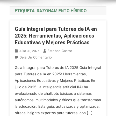
ETIQUETA:
RAZONAMIENTO HÍBRIDO
Guía Integral para Tutores de IA en
2025: Herramientas, Aplicaciones
Educativas y Mejores Prácticas
Esteban Castro
Julio 31, 2025
En
Deja Un Comentario
Guía
Guía Integral para Tutores de IA 2025 Guía Integral
Integral
para Tutores de IA en 2025: Herramientas,
Para
Aplicaciones Educativas y Mejores Prácticas En
Tutores
julio de 2025, la inteligencia artificial (IA) ha
De
IA
evolucionado de chatbots básicos a sistemas
En
autónomos, multimodales y éticos que transforman
2025:
la educación. Esta guía, actualizada y optimizada,
Herramientas,
ofrece insights expertos para tutores, con […]