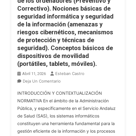
de los ordenadores (Preventivo y
Correctivo). Nociones básicas de
seguridad informática y seguridad
de la información (amenazas y
riesgos cibernéticos, mecanismos
de protección y técnicas de
seguridad). Conceptos básicos de
dispositivos de movilidad
(portátiles, tablets, móviles).
Esteban Castro
Abril 11, 2026
En
Deja Un Comentario
ADMINISTRATIV@.
INTRODUCCIÓN Y CONTEXTUALIZACIÓN
Tema
NORMATIVA En el ámbito de la Administración
45.
Pública, y específicamente en el Servicio Andaluz
Los
de Salud (SAS), los sistemas informáticos
Sistemas
Informáticos:
constituyen una herramienta fundamental para la
Conceptos
gestión eficiente de la información y los procesos