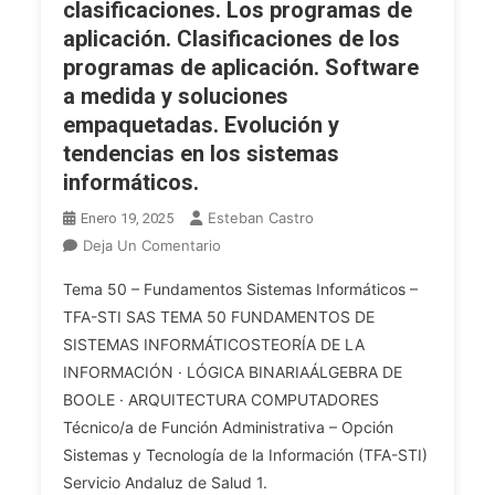
clasificaciones. Los programas de
Seguridad
aplicación. Clasificaciones de los
De
programas de aplicación. Software
La
a medida y soluciones
Información
empaquetadas. Evolución y
(Amenazas
Y
tendencias en los sistemas
Riesgos
informáticos.
Cibernéticos,
Esteban Castro
Enero 19, 2025
Mecanismos
En
Deja Un Comentario
De
OPE
Protección
Tema 50 – Fundamentos Sistemas Informáticos –
2025
Y
TFA-STI SAS TEMA 50 FUNDAMENTOS DE
TFA
Técnicas
SISTEMAS INFORMÁTICOSTEORÍA DE LA
INF.
De
INFORMACIÓN · LÓGICA BINARIAÁLGEBRA DE
Tema
Seguridad).
50.
BOOLE · ARQUITECTURA COMPUTADORES
Conceptos
Teoría
Básicos
Técnico/a de Función Administrativa – Opción
De
De
Sistemas y Tecnología de la Información (TFA-STI)
La
Dispositivos
Servicio Andaluz de Salud 1.