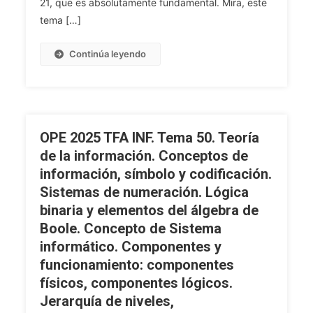
21, que es absolutamente fundamental. Mira, este
Elementos,
tema […]
Clasificación
Y
Funcionalidades,
Continúa leyendo
Sistemas
Operativos.
Mantenimiento
Básico
De
OPE 2025 TFA INF. Tema 50. Teoría
Los
de la información. Conceptos de
Ordenadores
información, símbolo y codificación.
(Preventivo
Sistemas de numeración. Lógica
Y
binaria y elementos del álgebra de
Correctivo).
Boole. Concepto de Sistema
Nociones
informático. Componentes y
Básicas
De
funcionamiento: componentes
Seguridad
físicos, componentes lógicos.
Informática
Jerarquía de niveles,
Y