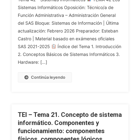
De
ADM
Sistemas Informáticos Oposición: Técnico/a de
Los
GRAL.
Función Administrativa – Administración General
Ordenadores
Tema
(Preventivo
del SAS Bloque: Sistemas de Información | Última
42.
Y
Los
actualización: Febrero 2026 Preparador: Esteban
Correctivo).
Sistemas
Castro | Material basado en exámenes oficiales
Nociones
Informáticos:
SAS 2021-2025
Índice del Tema 1. Introducción
Básicas
Conceptos
2. Conceptos Básicos de Sistemas Informáticos 3.
De
Básicos,
Hardware: […]
Seguridad
Estructura,
Informática
Elementos,
Continúa leyendo
Y
Clasificación,
Seguridad
Funcionalidad
De
Y
La
Codificación
Información
De
TEI – Tema 21. Concepto de sistema
(amenazas
La
informático. Componentes y
Y
Información.
funcionamiento: componentes
Riesgos
Hardware,
Cibernéticos,
físicos, componentes lógicos.
Estructura