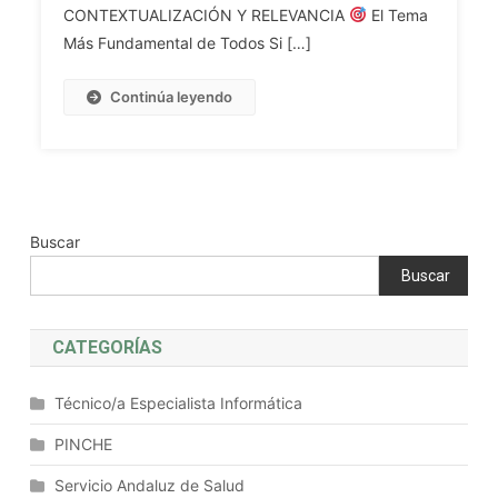
Información.
De
CONTEXTUALIZACIÓN Y RELEVANCIA
El Tema
Conceptos
Movilidad
Más Fundamental de Todos Si […]
De
(portátiles,
Información,
Tablets,
Continúa leyendo
Símbolo
Móviles).
Y
Codificación.
Sistemas
De
Numeración.
Buscar
Lógica
Buscar
Binaria
Y
Elementos
CATEGORÍAS
Del
Álgebra
Técnico/a Especialista Informática
De
Boole.
PINCHE
Concepto
Servicio Andaluz de Salud
De