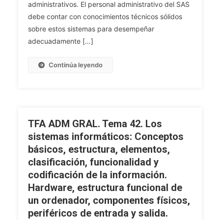
Básicos,
administrativos. El personal administrativo del SAS
Estructura,
debe contar con conocimientos técnicos sólidos
Elementos,
sobre estos sistemas para desempeñar
Clasificación,
adecuadamente […]
Funcionalidad
Y
Continúa leyendo
Codificación
De
La
Información.
Hardware,
TFA ADM GRAL. Tema 42. Los
Estructura
sistemas informáticos: Conceptos
Funcional
básicos, estructura, elementos,
De
Un
clasificación, funcionalidad y
Ordenador,
codificación de la información.
Componentes
Hardware, estructura funcional de
Físicos,
un ordenador, componentes físicos,
Periféricos
periféricos de entrada y salida.
De