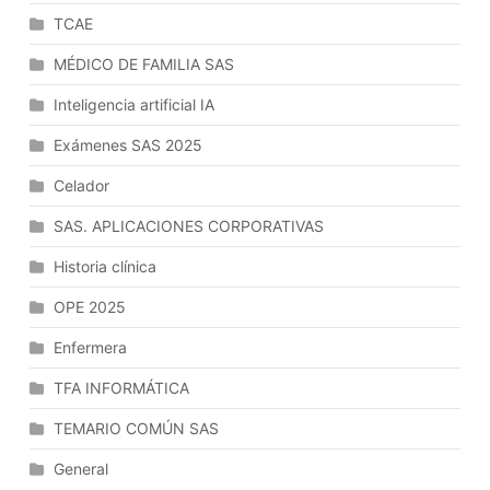
Los
TCAE
Programas
De
MÉDICO DE FAMILIA SAS
Aplicación.
Inteligencia artificial IA
Software
A
Exámenes SAS 2025
Medida
Y
Celador
Soluciones
SAS. APLICACIONES CORPORATIVAS
Empaquetadas.
Evolución
Historia clínica
Y
OPE 2025
Tendencias
En
Enfermera
Los
Sistemas
TFA INFORMÁTICA
Informáticos.
TEMARIO COMÚN SAS
General