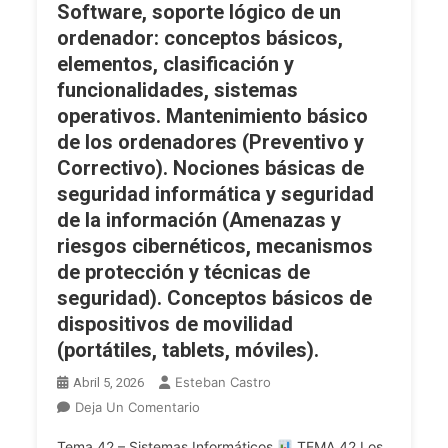
Software, soporte lógico de un
Entrada
ordenador: conceptos básicos,
Y
elementos, clasificación y
Salida.
Software,
funcionalidades, sistemas
Soporte
operativos. Mantenimiento básico
Lógico
de los ordenadores (Preventivo y
De
Correctivo). Nociones básicas de
Un
seguridad informática y seguridad
Ordenador:
de la información (Amenazas y
Conceptos
riesgos cibernéticos, mecanismos
Básicos,
Elementos,
de protección y técnicas de
Clasificación
seguridad). Conceptos básicos de
Y
dispositivos de movilidad
Funcionalidades,
(portátiles, tablets, móviles).
Sistemas
Esteban Castro
Operativos.
Abril 5, 2026
Mantenimiento
En
Deja Un Comentario
Básico
TFA
Tema 42 – Sistemas Informáticos
TEMA 42 Los