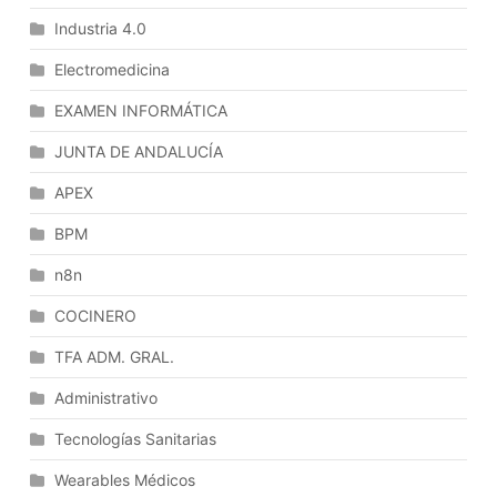
Sistema
Industria 4.0
Informático.
Componentes
Electromedicina
Y
EXAMEN INFORMÁTICA
Funcionamiento:
Componentes
JUNTA DE ANDALUCÍA
Físicos,
APEX
Componentes
Lógicos.
BPM
Jerarquía
De
n8n
Niveles,
COCINERO
Clasificaciones.
Los
TFA ADM. GRAL.
Programas
Administrativo
De
Aplicación.
Tecnologías Sanitarias
Clasificaciones
De
Wearables Médicos