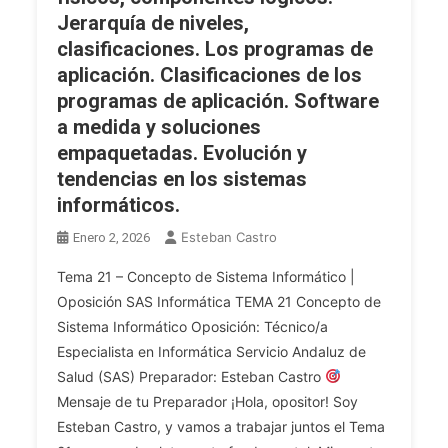
Mecanismos
Funcional
Jerarquía de niveles,
De
De
clasificaciones. Los programas de
Protección
Un
aplicación. Clasificaciones de los
Y
Ordenador,
programas de aplicación. Software
Técnicas
Componentes
a medida y soluciones
De
Físicos,
empaquetadas. Evolución y
Seguridad).
Periféricos
tendencias en los sistemas
Conceptos
De
Básicos
Entrada
informáticos.
De
Y
Esteban Castro
Enero 2, 2026
Dispositivos
Salida.
De
Software,
Tema 21 – Concepto de Sistema Informático |
Movilidad
Soporte
Oposición SAS Informática TEMA 21 Concepto de
(portátiles,
Lógico
Sistema Informático Oposición: Técnico/a
Tablets,
De
Especialista en Informática Servicio Andaluz de
Móviles).
Un
Salud (SAS) Preparador: Esteban Castro
Ordenador:
Mensaje de tu Preparador ¡Hola, opositor! Soy
Conceptos
Esteban Castro, y vamos a trabajar juntos el Tema
Básicos,