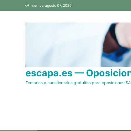
Saltar
viernes, agosto 07, 2026
al
contenido
escapa.es — Oposicione
Temarios y cuestionarios gratuitos para oposiciones S