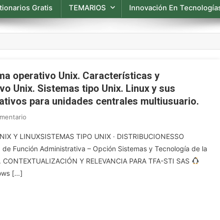
ionarios Gratis
TEMARIOS
Innovación En Tecnologías
ma operativo Unix. Características y
o Unix. Sistemas tipo Unix. Linux y sus
ativos para unidades centrales multiusuario.
En
mentario
OPE
 UNIX Y LINUXSISTEMAS TIPO UNIX · DISTRIBUCIONESSO
2025
Función Administrativa – Opción Sistemas y Tecnología de la
TFA
lud 1. CONTEXTUALIZACIÓN Y RELEVANCIA PARA TFA-STI SAS
INF.
ows […]
Tema
53.
El
Sistema
Operativo