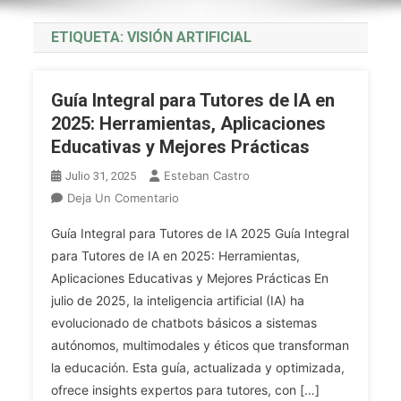
ETIQUETA:
VISIÓN ARTIFICIAL
Guía Integral para Tutores de IA en
2025: Herramientas, Aplicaciones
Educativas y Mejores Prácticas
Esteban Castro
Julio 31, 2025
En
Deja Un Comentario
Guía
Guía Integral para Tutores de IA 2025 Guía Integral
Integral
para Tutores de IA en 2025: Herramientas,
Para
Aplicaciones Educativas y Mejores Prácticas En
Tutores
julio de 2025, la inteligencia artificial (IA) ha
De
IA
evolucionado de chatbots básicos a sistemas
En
autónomos, multimodales y éticos que transforman
2025:
la educación. Esta guía, actualizada y optimizada,
Herramientas,
ofrece insights expertos para tutores, con […]