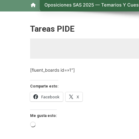
Oposiciones SAS 2025 — Temarios Y Cuest
Tareas PIDE
[fluent_boards id=»1″]
Comparte esto:
Facebook
X
Me gusta esto:
Cargando...