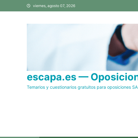
Saltar
viernes, agosto 07, 2026
al
contenido
escapa.es — Oposicione
Temarios y cuestionarios gratuitos para oposiciones S