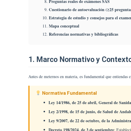
Preguntas reales de exámenes SAS
M
Tr
Cuestionario de autoevaluación (≥25 pregunta
U
Estrategia de estudio y consejos para el exame
R
Mapa conceptual
A
Referencias normativas y bibliográficas
D
M
Tr
T
1. Marco Normativo y Context
Y
C
B
Antes de meternos en materia, es fundamental que entiendas el
D
S
Normativa Fundamental
Ley 14/1986, de 25 de abril, General de Sanid
Ley 2/1998, de 15 de junio, de Salud de Andal
Ley 9/2007, de 22 de octubre, de la Administr
Decreto 198/2024, de 3 de septiembre
: Establec