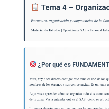
C
Tema 4 – Organizaci
T
4.
O
Estructura, organización y competencias de la Con
Sa
(I
Material de Estudio
| Oposiciones SAS – Personal Estat
Es
O
Y
C
D
L
¿Por qué es FUNDAMENT
C
C
E
Mira, voy a ser directo contigo: este tema es uno de los q
M
nombres de los órganos y sus competencias. Es un tema qu
D
S
Aquí vas a aprender cómo se organiza todo el sistema san
Y
de tu zona. Vas a entender qué es el SAS, cómo se estruct
D
Lo mejor de este tema es que, una vez lo comprendas, te 
S