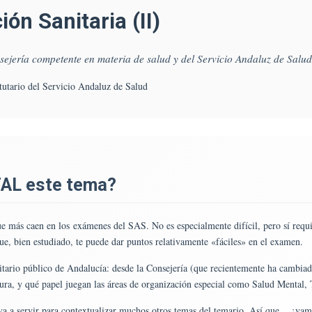
omún.
ón Sanitaria (II)
ema
rganización
sejería competente en materia de salud y del Servicio Andaluz de Salud
nitaria
I).
utario del Servicio Andaluz de Salud
tructura,
rganización
ompetencias
e
a
AL este tema?
onsejería
ompetente
n
ue más caen en los exámenes del SAS. No es especialmente difícil, pero sí requie
ateria
e, bien estudiado, te puede dar puntos relativamente «fáciles» en el examen.
e
alud
itario público de Andalucía: desde la Consejería (que recientemente ha cambiad
ura, y qué papel juegan las áreas de organización especial como Salud Mental, 
el
va a servir para contextualizar muchos otros temas del temario. Así que… ¡vamo
ervicio