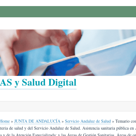
AS y Salud Digital
Home
»
JUNTA DE ANDALUCÍA
»
Servicio Andaluz de Salud
»
Temario comú
ria de salud y del Servicio Andaluz de Salud. Asistencia sanitaria pública en 
es y de la Atención Especializada; y las Áreas de Gestión Sanitarias. Áreas de 