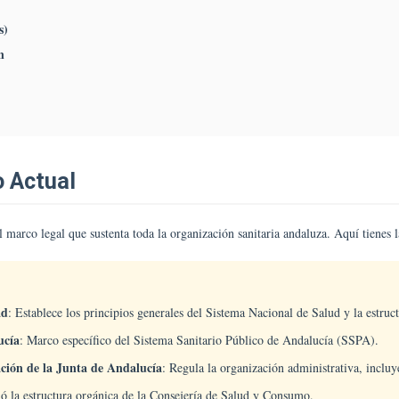
ental;
asplantes;
s)
rgencias;
n
ed
ndaluza
e
edicina
ansfusional,
ejidos
o Actual
élulas;
iobanco
 marco legal que sustenta toda la organización sanitaria andaluza. Aquí tienes 
el
SPA.
ad
: Establece los principios generales del Sistema Nacional de Salud y la estruct
ucía
: Marco específico del Sistema Sanitario Público de Andalucía (SSPA).
ación de la Junta de Andalucía
: Regula la organización administrativa, inclu
ió la estructura orgánica de la Consejería de Salud y Consumo.