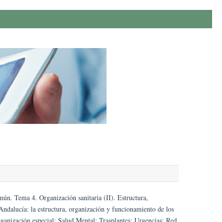
n. Tema 4. Organización sanitaria (II). Estructura,
Andalucía: la estructura, organización y funcionamiento de los
organización especial: Salud Mental; Trasplantes; Urgencias; Red