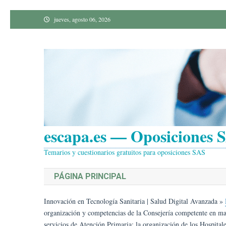
Saltar
jueves, agosto 06, 2026
al
contenido
escapa.es — Oposiciones S
Temarios y cuestionarios gratuitos para oposiciones SAS
PÁGINA PRINCIPAL
Innovación en Tecnología Sanitaria | Salud Digital Avanzada
»
organización y competencias de la Consejería competente en mate
servicios de Atención Primaria; la organización de los Hospital