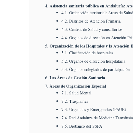
O
Asistencia sanitaria pública en Andalucía: At
D
4.1. Ordenación territorial: Áreas de Salu
L
4.2. Distritos de Atención Primaria
H
4.3. Centros de Salud y consultorios
Y
D
4.4. Órganos de dirección en Atención Pr
L
Organización de los Hospitales y la Atención E
A
5.1. Clasificación de hospitales
E
5.2. Órganos de dirección hospitalaria
Y
5.3. Órganos colegiados de participación
L
Á
Las Áreas de Gestión Sanitaria
D
Áreas de Organización Especial
G
7.1. Salud Mental
Sa
7.2. Trasplantes
Á
D
7.3. Urgencias y Emergencias (PAUE)
O
7.4. Red Andaluza de Medicina Transfusion
E
7.5. Biobanco del SSPA
S