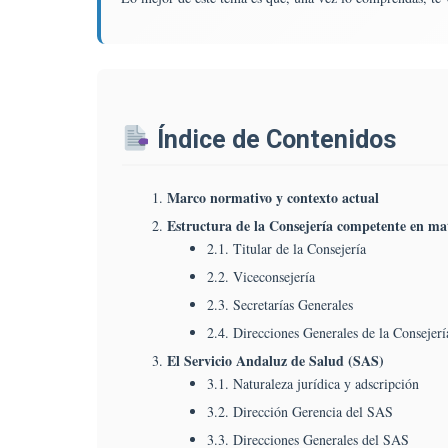
A
D
S
A
Sa
P
Índice de Contenidos
E
A
Marco normativo y contexto actual
L
Es
Estructura de la Consejería competente en ma
O
2.1. Titular de la Consejería
Y
2.2. Viceconsejería
F
2.3. Secretarías Generales
D
L
2.4. Direcciones Generales de la Consejerí
S
El Servicio Andaluz de Salud (SAS)
D
3.1. Naturaleza jurídica y adscripción
A
3.2. Dirección Gerencia del SAS
Pr
3.3. Direcciones Generales del SAS
L