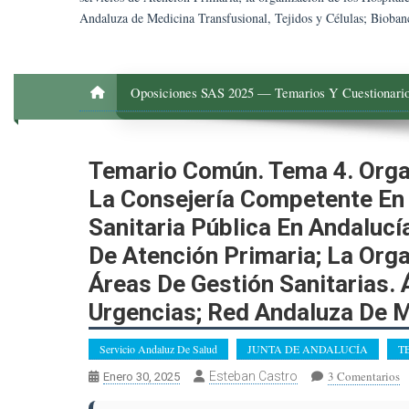
Andaluza de Medicina Transfusional, Tejidos y Células; Bioba
Oposiciones SAS 2025 — Temarios Y Cuestionario
Temario Común. Tema 4. Organ
La Consejería Competente En 
Sanitaria Pública En Andalucí
De Atención Primaria; La Orga
Áreas De Gestión Sanitarias. 
Urgencias; Red Andaluza De M
Servicio Andaluz De Salud
JUNTA DE ANDALUCÍA
T
E
3 Comentarios
Esteban Castro
Enero 30, 2025
T