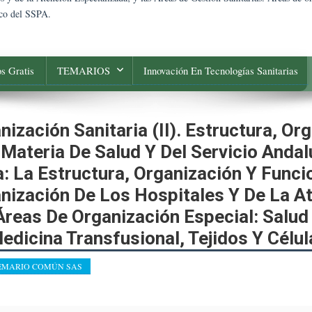
nco del SSPA.
s Gratis
TEMARIOS
Innovación En Tecnologías Sanitarias
ización Sanitaria (II). Estructura, O
Materia De Salud Y Del Servicio Andal
a: La Estructura, Organización Y Func
nización De Los Hospitales Y De La At
Áreas De Organización Especial: Salud
edicina Transfusional, Tejidos Y Célu
EMARIO COMÚN SAS
n
emario