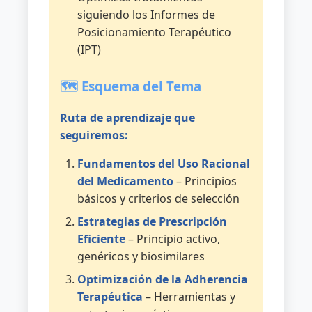
Hospitalario
siguiendo los Informes de
(DH)
Posicionamiento Terapéutico
y
(IPT)
Medicamentos
de
🗺️ Esquema del Tema
Uso
Hospitalario
Ruta de aprendizaje que
(H).
seguiremos:
Comunicación
Fundamentos del Uso Racional
de
del Medicamento
– Principios
sospechas
básicos y criterios de selección
de
reacciones
Estrategias de Prescripción
adversas
Eficiente
– Principio activo,
a
genéricos y biosimilares
medicamentos
Optimización de la Adherencia
(RAM).
Terapéutica
– Herramientas y