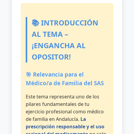
racional
y
apropiado
📚 INTRODUCCIÓN
de
los
AL TEMA –
tratamientos:
¡ENGANCHA AL
Principios
del
OPOSITOR!
uso
racional
🎯 Relevancia para el
del
medicamento
Médico/a de Familia del SAS
y
Este tema representa uno de los
criterios
pilares fundamentales de tu
de
ejercicio profesional como médico
selección
de familia en Andalucía.
La
de
prescripción responsable y el uso
medicamentos.
racional del medicamento
no solo