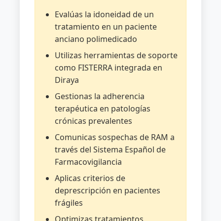
marco
Evalúas la idoneidad de un
del
tratamiento en un paciente
Sistema
anciano polimedicado
Nacional
de
Utilizas herramientas de soporte
Salud.
como FISTERRA integrada en
Visado
Diraya
de
Gestionas la adherencia
medicamentos.
terapéutica en patologías
Medicamentos
crónicas prevalentes
de
Comunicas sospechas de RAM a
Especial
través del Sistema Español de
Control
Farmacovigilancia
Médico
(ECM),
Aplicas criterios de
Medicamentos
deprescripción en pacientes
de
frágiles
Diagnóstico
Optimizas tratamientos