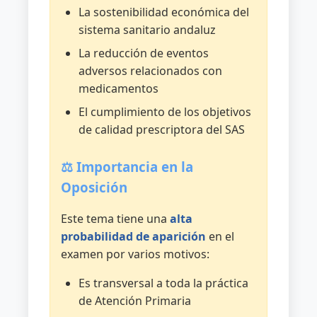
en
La sostenibilidad económica del
receta
sistema sanitario andaluz
electrónica.
La reducción de eventos
Problemas
adversos relacionados con
Relacionados
medicamentos
con
los
El cumplimiento de los objetivos
Medicamentos
de calidad prescriptora del SAS
(PRM)
y
⚖️ Importancia en la
polimedicación:
Oposición
actuaciones
para
Este tema tiene una
alta
la
probabilidad de aparición
en el
mejora.
examen por varios motivos:
Los
Es transversal a toda la práctica
Informes
de Atención Primaria
de