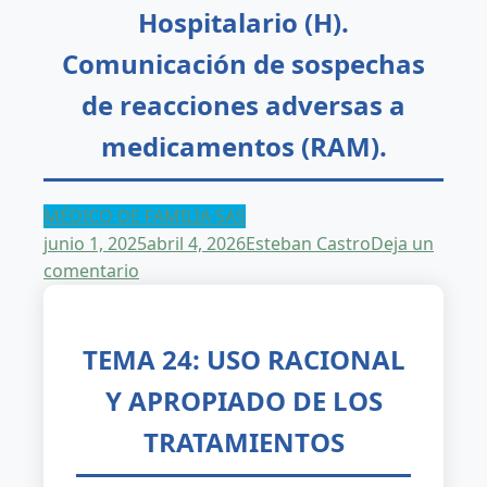
Hospitalario (H).
Comunicación de sospechas
de reacciones adversas a
medicamentos (RAM).
MÉDICO DE FAMILIA SAS
junio 1, 2025
abril 4, 2026
Esteban Castro
Deja un
en
comentario
MÉDICO
DE
FAMILIA
TEMA 24: USO RACIONAL
SAS.
Y APROPIADO DE LOS
Tema
24.
TRATAMIENTOS
Uso