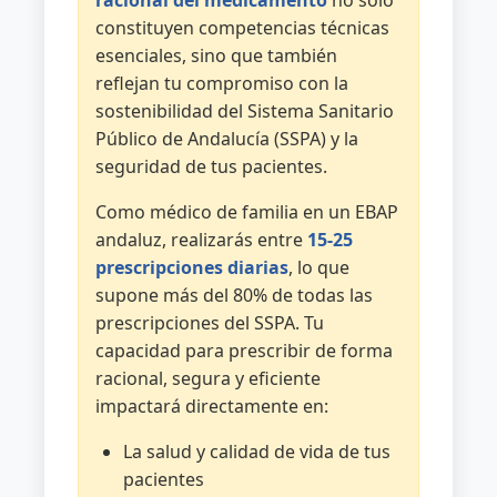
Prescripción
constituyen competencias técnicas
por
esenciales, sino que también
principio
reflejan tu compromiso con la
activo;
sostenibilidad del Sistema Sanitario
prescripción
Público de Andalucía (SSPA) y la
por
seguridad de tus pacientes.
medicamento
genérico.
Como médico de familia en un EBAP
Herramientas
andaluz, realizarás entre
15-25
para
prescripciones diarias
, lo que
mejorar
supone más del 80% de todas las
la
prescripciones del SSPA. Tu
adherencia
capacidad para prescribir de forma
terapéutica
racional, segura y eficiente
de
impactará directamente en:
los
pacientes.
La salud y calidad de vida de tus
Prescripción
pacientes