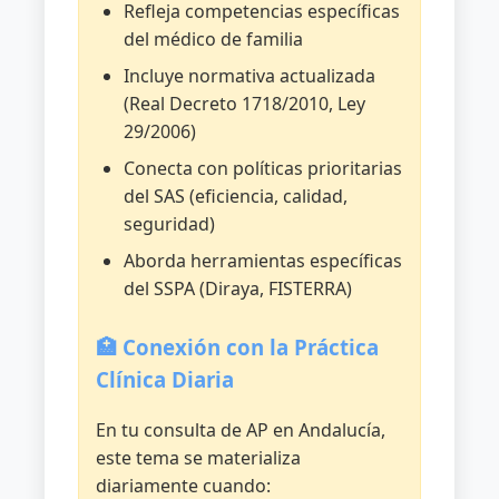
Posicionamiento
Refleja competencias específicas
Terapéutico
del médico de familia
de
Incluye normativa actualizada
la
(Real Decreto 1718/2010, Ley
AEMPS
29/2006)
y
Conecta con políticas prioritarias
otros
del SAS (eficiencia, calidad,
instrumentos
seguridad)
para
el
Aborda herramientas específicas
uso
del SSPA (Diraya, FISTERRA)
adecuado
de
🏥 Conexión con la Práctica
las
Clínica Diaria
intervenciones
terapéuticas
En tu consulta de AP en Andalucía,
en
este tema se materializa
el
diariamente cuando: