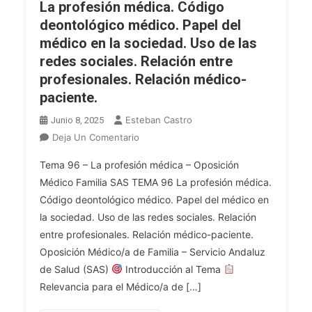
La profesión médica. Código
Defunción
deontológico médico. Papel del
Y
médico en la sociedad. Uso de las
Otros.
El
redes sociales. Relación entre
Parte
profesionales. Relación médico-
De
paciente.
Lesiones
Esteban Castro
Junio 8, 2025
Y
Comunicaciones
En
Deja Un Comentario
Con
MÉDICO
Tema 96 – La profesión médica – Oposición
El
DE
Médico Familia SAS TEMA 96 La profesión médica.
Juzgado.
FAMILIA
Código deontológico médico. Papel del médico en
SAS.
la sociedad. Uso de las redes sociales. Relación
Tema
96.
entre profesionales. Relación médico-paciente.
La
Oposición Médico/a de Familia – Servicio Andaluz
Profesión
de Salud (SAS)
Introducción al Tema
Médica.
Relevancia para el Médico/a de […]
Código