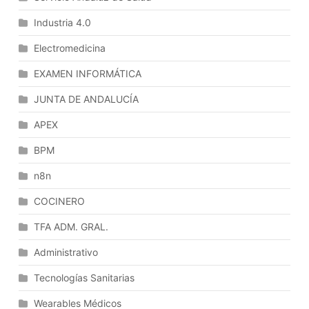
Ámbito
Industria 4.0
Gineco-
Obstétrico
Electromedicina
En
EXAMEN INFORMÁTICA
Atención
Primaria.
JUNTA DE ANDALUCÍA
Atención
Al
APEX
Climaterio
BPM
Y
Menopausia.
n8n
COCINERO
TFA ADM. GRAL.
Administrativo
Tecnologías Sanitarias
Wearables Médicos