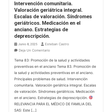
Vitales
Intervención comunitaria.
Estresantes.
Valoración geriátrica integral.
Escalas de valoración. Síndromes
geriátricos. Medicación en el
anciano. Estrategias de
deprescripción.
Esteban Castro
Junio 8, 2025
En
Deja Un Comentario
MÉDICO
Tema 83: Promoción de la salud y actividades
DE
preventivas en el anciano Tema 83. Promoción de
FAMILIA
la salud y actividades preventivas en el anciano.
SAS.
Principales problemas de salud. Intervención
Tema
83.
comunitaria. Valoración geriátrica integral. Escalas
Promoción
de valoración. Síndromes geriátricos. Medicación
De
en el anciano. Estrategias de deprescripción.
La
RELEVANCIA PARA EL MÉDICO DE FAMILIA DEL
Salud
SAS: Este […]