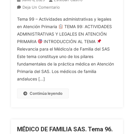
En
Deja Un Comentario
MÉDICO
Tema 99 – Actividades administrativas y legales
DE
en Atención Primaria
TEMA 99: ACTIVIDADES
FAMILIA
ADMINISTRATIVAS Y LEGALES EN ATENCIÓN
SAS.
PRIMARIA
INTRODUCCIÓN AL TEMA
Tema
99.
Relevancia para el Médico/a de Familia del SAS
Actividades
Este tema constituye uno de los pilares
Administrativas
fundamentales de la práctica médica en Atención
Y
Primaria del SAS. Los médicos de familia
Legales
andaluces […]
En
Atención
Continúa leyendo
Primaria.
Receta
Médica.
Certificados
Médicos,
MÉDICO DE FAMILIA SAS. Tema 96.
De