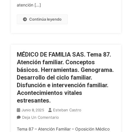
Paciente
Y
atención […]
Hiperfrecuentador.
Metodología.
Qué
Continúa leyendo
Hacer
Y
No
Hacer
En
MÉDICO DE FAMILIA SAS. Tema 87.
Atención
Atención familiar. Conceptos
Comunitaria.
básicos. Herramientas. Genograma.
Determinantes
Desarrollo del ciclo familiar.
De
La
Disfunción e intervención familiar.
Salud.
Acontecimientos vitales
Conocimiento
estresantes.
De
Esteban Castro
Junio 8, 2025
La
Comunidad:
En
Deja Un Comentario
Identificación
MÉDICO
Tema 87 – Atención Familiar – Oposición Médico
De
DE