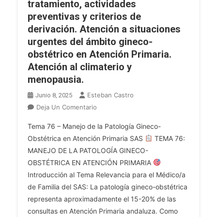
tratamiento, actividades
preventivas y criterios de
derivación. Atención a situaciones
urgentes del ámbito gineco-
obstétrico en Atención Primaria.
Atención al climaterio y
menopausia.
Esteban Castro
Junio 8, 2025
En
Deja Un Comentario
MÉDICO
Tema 76 – Manejo de la Patología Gineco-
DE
Obstétrica en Atención Primaria SAS
TEMA 76:
FAMILIA
MANEJO DE LA PATOLOGÍA GINECO-
SAS.
OBSTÉTRICA EN ATENCIÓN PRIMARIA
Tema
76.
Introducción al Tema Relevancia para el Médico/a
Manejo
de Familia del SAS: La patología gineco-obstétrica
De
representa aproximadamente el 15-20% de las
La
consultas en Atención Primaria andaluza. Como