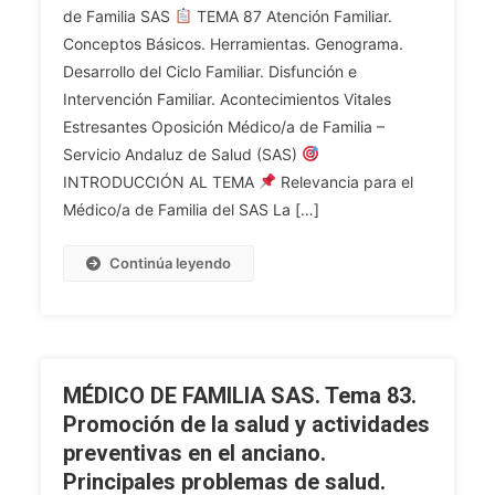
de Familia SAS
TEMA 87 Atención Familiar.
Problemas
FAMILIA
Conceptos Básicos. Herramientas. Genograma.
Y
SAS.
Desarrollo del Ciclo Familiar. Disfunción e
Priorización
Tema
De
87.
Intervención Familiar. Acontecimientos Vitales
Actuaciones.
Atención
Estresantes Oposición Médico/a de Familia –
Familiar.
Servicio Andaluz de Salud (SAS)
Conceptos
INTRODUCCIÓN AL TEMA
Relevancia para el
Básicos.
Médico/a de Familia del SAS La […]
Herramientas.
Genograma.
Continúa leyendo
Desarrollo
Del
Ciclo
Familiar.
Disfunción
MÉDICO DE FAMILIA SAS. Tema 83.
E
Promoción de la salud y actividades
Intervención
preventivas en el anciano.
Familiar.
Principales problemas de salud.
Acontecimientos