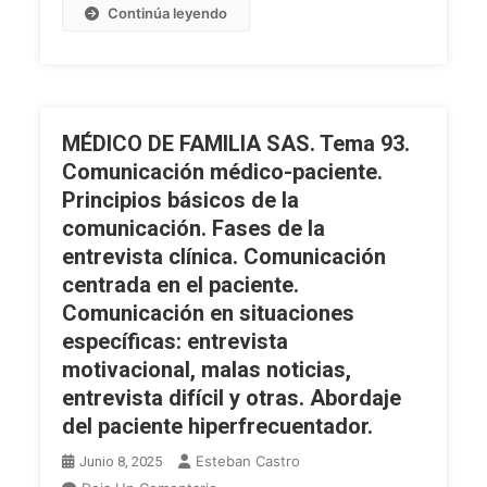
Deontológico
Continúa leyendo
Médico.
Papel
Del
Médico
En
MÉDICO DE FAMILIA SAS. Tema 93.
La
Comunicación médico-paciente.
Sociedad.
Principios básicos de la
Uso
comunicación. Fases de la
De
Las
entrevista clínica. Comunicación
Redes
centrada en el paciente.
Sociales.
Comunicación en situaciones
Relación
específicas: entrevista
Entre
motivacional, malas noticias,
Profesionales.
entrevista difícil y otras. Abordaje
Relación
del paciente hiperfrecuentador.
Médico-
Paciente.
Esteban Castro
Junio 8, 2025
En