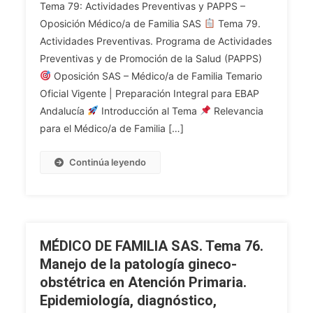
Tema 79: Actividades Preventivas y PAPPS –
DE
Oposición Médico/a de Familia SAS
Tema 79.
FAMILIA
Actividades Preventivas. Programa de Actividades
SAS.
Preventivas y de Promoción de la Salud (PAPPS)
Tema
79.
Oposición SAS – Médico/a de Familia Temario
Actividades
Oficial Vigente | Preparación Integral para EBAP
Preventivas.
Andalucía
Introducción al Tema
Relevancia
Programa
para el Médico/a de Familia […]
De
Actividades
Continúa leyendo
Preventivas
Y
De
Promoción
De
MÉDICO DE FAMILIA SAS. Tema 76.
La
Manejo de la patología gineco-
Salud
obstétrica en Atención Primaria.
(PAPPS).
Epidemiología, diagnóstico,