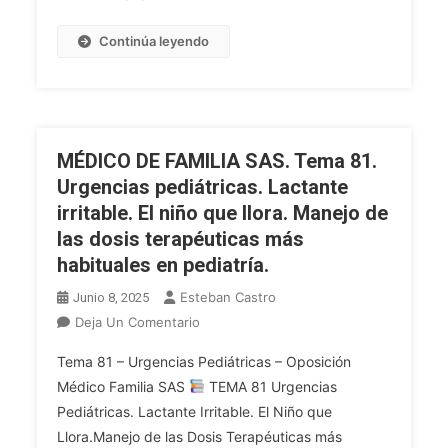
Y
Actividades
Continúa leyendo
Preventivas
En
El
Anciano.
Principales
MÉDICO DE FAMILIA SAS. Tema 81.
Problemas
Urgencias pediátricas. Lactante
De
irritable. El niño que llora. Manejo de
Salud.
las dosis terapéuticas más
Intervención
Comunitaria.
habituales en pediatría.
Valoración
Esteban Castro
Junio 8, 2025
Geriátrica
En
Deja Un Comentario
Integral.
MÉDICO
Escalas
Tema 81 – Urgencias Pediátricas – Oposición
DE
De
Médico Familia SAS
TEMA 81 Urgencias
FAMILIA
Valoración.
Pediátricas. Lactante Irritable. El Niño que
SAS.
Síndromes
Llora.Manejo de las Dosis Terapéuticas más
Tema
Geriátricos.