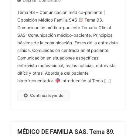
Deja Un Comentario
MÉDICO
Tema 93 – Comunicación médico-paciente |
DE
Oposición Médico Familia SAS
Tema 93.
FAMILIA
Comunicación médico-paciente Temario Oficial
SAS.
SAS: Comunicación médico-paciente. Principios
Tema
93.
básicos de la comunicación. Fases de la entrevista
Comunicación
clínica. Comunicación centrada en el paciente.
Médico-
Comunicación en situaciones específicas:
Paciente.
entrevista motivacional, malas noticias, entrevista
Principios
difícil y otras. Abordaje del paciente
Básicos
hiperfrecuentador.
Introducción al Tema […]
De
La
Continúa leyendo
Comunicación.
Fases
De
La
Entrevista
MÉDICO DE FAMILIA SAS. Tema 89.
Clínica.