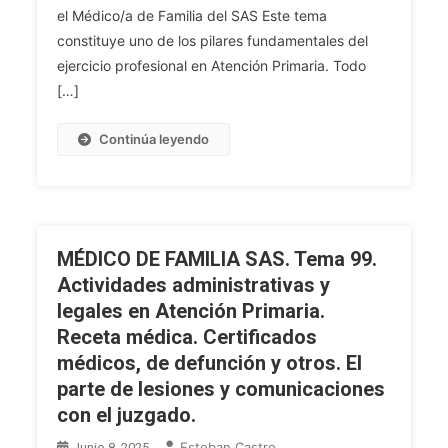
Responsabilidad
el Médico/a de Familia del SAS Este tema
Civil
constituye uno de los pilares fundamentales del
Y
ejercicio profesional en Atención Primaria. Todo
Penal.
[…]
Consentimiento
Informado.
Continúa leyendo
Secreto
Profesional
Y
Confidencialidad.
Responsabilidad
MÉDICO DE FAMILIA SAS. Tema 99.
Profesional
Actividades administrativas y
En
legales en Atención Primaria.
El
Receta médica. Certificados
SAS.
médicos, de defunción y otros. El
parte de lesiones y comunicaciones
con el juzgado.
Esteban Castro
Junio 8, 2025