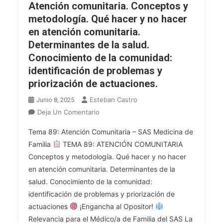
Atención comunitaria. Conceptos y
Comunicación
metodología. Qué hacer y no hacer
Centrada
En
en atención comunitaria.
El
Determinantes de la salud.
Paciente.
Conocimiento de la comunidad:
Comunicación
identificación de problemas y
En
priorización de actuaciones.
Situaciones
Específicas:
Esteban Castro
Junio 8, 2025
Entrevista
En
Deja Un Comentario
Motivacional,
MÉDICO
Tema 89: Atención Comunitaria – SAS Medicina de
Malas
DE
Noticias,
Familia
TEMA 89: ATENCIÓN COMUNITARIA
FAMILIA
Entrevista
Conceptos y metodología. Qué hacer y no hacer
SAS.
Difícil
en atención comunitaria. Determinantes de la
Tema
Y
89.
salud. Conocimiento de la comunidad:
Otras.
Atención
identificación de problemas y priorización de
Abordaje
Comunitaria.
actuaciones
¡Engancha al Opositor!
Del
Conceptos
Relevancia para el Médico/a de Familia del SAS La