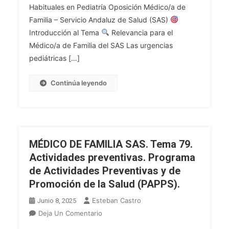
81.
Habituales en Pediatría Oposición Médico/a de
Medicación
Urgencias
Familia – Servicio Andaluz de Salud (SAS)
En
Pediátricas.
Introducción al Tema
El
Relevancia para el
Lactante
Anciano.
Médico/a de Familia del SAS Las urgencias
Irritable.
Estrategias
pediátricas […]
El
De
Niño
Deprescripción.
Continúa leyendo
Que
Llora.
Manejo
De
Las
MÉDICO DE FAMILIA SAS. Tema 79.
Dosis
Actividades preventivas. Programa
Terapéuticas
de Actividades Preventivas y de
Más
Promoción de la Salud (PAPPS).
Habituales
En
Esteban Castro
Junio 8, 2025
Pediatría.
En
Deja Un Comentario
MÉDICO