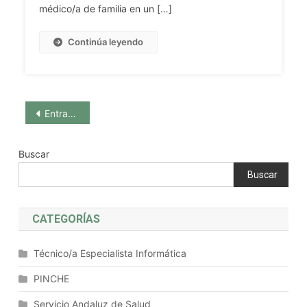
Patología
médico/a de familia en un […]
Gineco-
Obstétrica
Continúa leyendo
En
Atención
Primaria.
Epidemiología,
Navegación
Diagnóstico,
Entradas anteriores
Tratamiento,
de
Actividades
Buscar
Preventivas
entradas
Y
Buscar
Criterios
De
CATEGORÍAS
Derivación.
Atención
Técnico/a Especialista Informática
A
Situaciones
PINCHE
Urgentes
Del
Servicio Andaluz de Salud