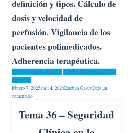
definición y tipos. Cálculo de
dosis y velocidad de
perfusión. Vigilancia de los
pacientes polimedicados.
Adherencia terapéutica.
Servicio Andaluz de Salud
JUNTA DE ANDALUCÍA
Enfermera
febrero 7, 2025
abril 4, 2026
Esteban Castro
Deja un
en
comentario
ENFERMERA.
Tema 36 – Seguridad
Tema
36.
Seguridad
Clínica en la