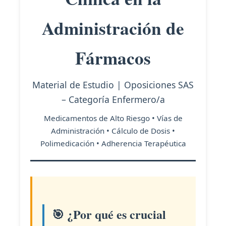
clínica
en
Administración de
la
administración
Fármacos
de
fármacos.
Material de Estudio | Oposiciones SAS
Medicamentos
– Categoría Enfermero/a
de
alto
Medicamentos de Alto Riesgo • Vías de
riesgo.
Administración • Cálculo de Dosis •
Vías
Polimedicación • Adherencia Terapéutica
de
administración:
definición
y
tipos.
🎯 ¿Por qué es crucial
Cálculo