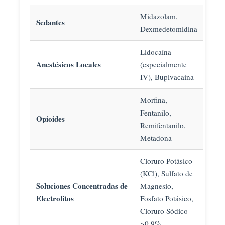
Midazolam,
Sedantes
Dexmedetomidina
Lidocaína
Anestésicos Locales
(especialmente
IV), Bupivacaína
Morfina,
Fentanilo,
Opioides
Remifentanilo,
Metadona
Cloruro Potásico
(KCl), Sulfato de
Soluciones Concentradas de
Magnesio,
Electrolitos
Fosfato Potásico,
Cloruro Sódico
>0.9%