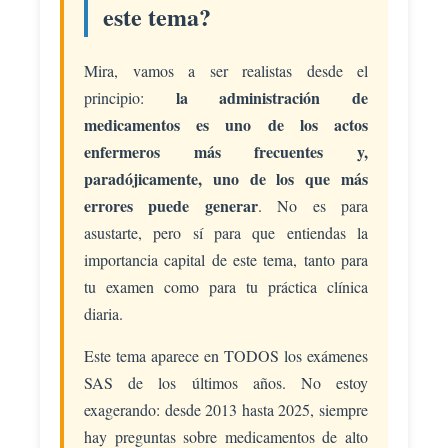
este tema?
de
dosis
Mira, vamos a ser realistas desde el
y
la administración de
principio:
velocidad
medicamentos es uno de los actos
de
enfermeros más frecuentes y,
perfusión.
paradójicamente, uno de los que más
Vigilancia
errores puede generar
. No es para
de
asustarte, pero sí para que entiendas la
los
importancia capital de este tema, tanto para
pacientes
tu examen como para tu práctica clínica
polimedicados.
diaria.
Adherencia
terapéutica.
Este tema aparece en TODOS los exámenes
SAS de los últimos años. No estoy
exagerando: desde 2013 hasta 2025, siempre
hay preguntas sobre medicamentos de alto