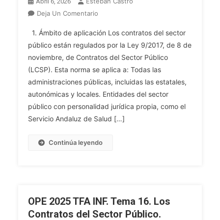
Esteban Castro
Abril 6, 2026
En
Deja Un Comentario
TFA
1. Ámbito de aplicación Los contratos del sector
ADM
público están regulados por la Ley 9/2017, de 8 de
GRAL.
noviembre, de Contratos del Sector Público
Tema
(LCSP). Esta norma se aplica a: Todas las
81.
Los
administraciones públicas, incluidas las estatales,
Contratos
autonómicas y locales. Entidades del sector
Del
público con personalidad jurídica propia, como el
Sector
Servicio Andaluz de Salud […]
Público:
Ámbito
Continúa leyendo
De
Aplicación.
Negocios
Y
Contratos
OPE 2025 TFA INF. Tema 16. Los
Excluidos.
Contratos del Sector Público.
Régimen