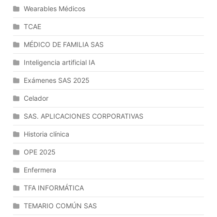
Wearables Médicos
Cumplimiento
Y
TCAE
Extinción
De
MÉDICO DE FAMILIA SAS
Los
Inteligencia artificial IA
Contratos.
Exámenes SAS 2025
Celador
SAS. APLICACIONES CORPORATIVAS
Historia clínica
OPE 2025
Enfermera
TFA INFORMÁTICA
TEMARIO COMÚN SAS