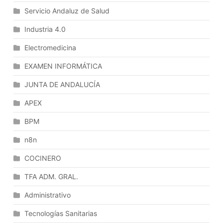
Para
Servicio Andaluz de Salud
Su
Celebración.
Industria 4.0
Incapacidad
Electromedicina
Y
Prohibiciones.
EXAMEN INFORMÁTICA
Invalidez
De
JUNTA DE ANDALUCÍA
Los
APEX
Contratos.
Actuaciones
BPM
Administrativas
n8n
Preparatorias
De
COCINERO
Los
Contratos.
TFA ADM. GRAL.
Procedimientos
Administrativo
De
Contratación.
Tecnologías Sanitarias
Efecto,