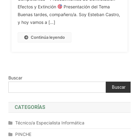
De
Los
Efectos y Extinción
Presentación del Tema
Invalidez.
Contratos
Buenas tardes, compañero/a. Soy Esteban Castro,
Registros
Del
y hoy vamos a […]
Oficiales.
Sector
Delegación
Público.
De
Continúa leyendo
Competencias
Competencias
De
Del
La
SAS.
Junta
De
Andalucía
Buscar
Para
Buscar
Su
Regulación.
Tipos
CATEGORÍAS
De
Contratos.
Técnico/a Especialista Informática
Órganos
Competentes
PINCHE