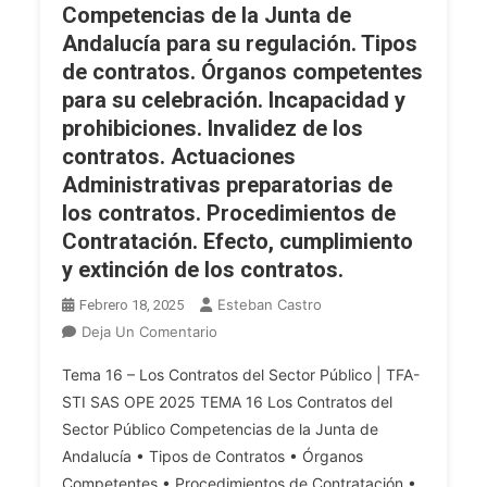
Competencias de la Junta de
Jurídico
Andalucía para su regulación. Tipos
De
Los
de contratos. Órganos competentes
Contratos
para su celebración. Incapacidad y
Administrativos
prohibiciones. Invalidez de los
Y
contratos. Actuaciones
Privados.
Administrativas preparatorias de
Principios
los contratos. Procedimientos de
Y
Contratación. Efecto, cumplimiento
Requisitos
y extinción de los contratos.
De
Los
Esteban Castro
Febrero 18, 2025
Contratos.
En
Deja Un Comentario
Órganos
OPE
Competentes
Tema 16 – Los Contratos del Sector Público | TFA-
2025
Para
STI SAS OPE 2025 TEMA 16 Los Contratos del
TFA
Su
Sector Público Competencias de la Junta de
INF.
Celebración.
Andalucía • Tipos de Contratos • Órganos
Tema
Régimen
16.
Competentes • Procedimientos de Contratación •